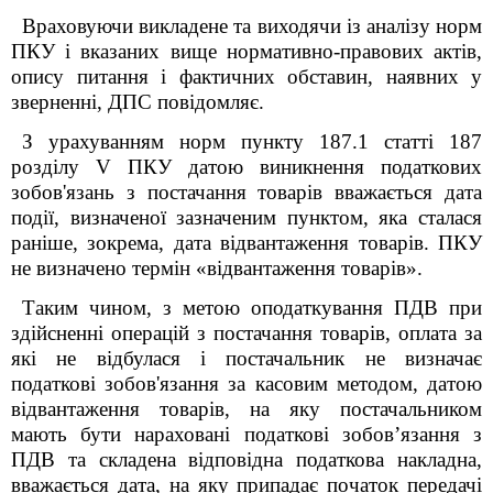
Враховуючи викладене та виходячи із аналізу норм
ПКУ і вказаних вище нормативно-правових актів,
опису питання і фактичних обставин, наявних у
зверненні, ДПС повідомляє.
З урахуванням норм пункту 187.1 статті 187
розділу V ПКУ датою виникнення податкових
зобов'язань з постачання товарів вважається дата
події, визначеної зазначеним пунктом, яка сталася
раніше, зокрема, дата відвантаження товарів. ПКУ
не визначено термін «відвантаження товарів».
Таким чином, з метою оподаткування ПДВ при
здійсненні операцій з постачання товарів, оплата за
які не відбулася і постачальник не визначає
податкові зобов'язання за касовим методом, датою
відвантаження товарів, на яку постачальником
мають бути нараховані податкові зобовʼязання з
ПДВ та складена відповідна податкова накладна,
вважається дата, на яку припадає початок передачі