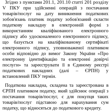
Згідно з пунктами 201.1, 201.10 статті 201
розділу
V
ПКУ при здійсненні операцій з постачання
товарів/послуг на дату виникнення податкових
зобов'язань платник податку зобов'язаний скласти
податкову накладну в електронній формі з
використанням кваліфікованого електронного
підпису або удосконаленого електронного підпису,
що базується на кваліфікованому сертифікаті
електронного підпису, уповноваженої платником
особи відповідно до вимог Закону України «Про
електронну ідентифікацію та електронні довірчі
послуги» та зареєструвати її в Єдиному реєстрі
податкових накладних (далі – ЄРПН) у
встановлений ПКУ термін.
Податкова накладна, складена та зареєстрована в
ЄРПН платником податку, який здійснює операції з
постачання товарів/послуг, є для покупця таких
товарів/послуг підставою для нарахування сум
податку, що відносяться до податкового кредиту.