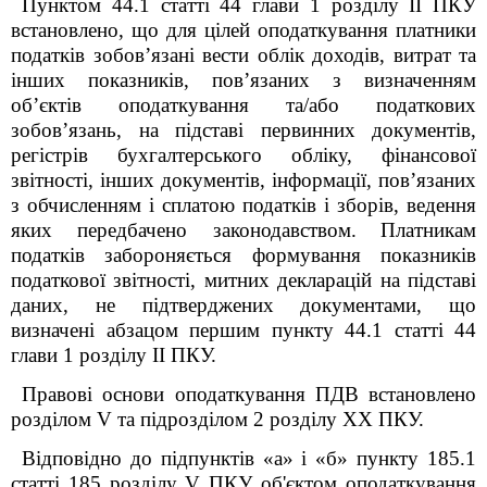
Пунктом 44.1 статті 44 глави 1 розділу ІІ ПКУ
встановлено, що для цілей оподаткування платники
податків зобов’язані вести облік доходів, витрат та
інших показників, пов’язаних з визначенням
об’єктів оподаткування та/або податкових
зобов’язань, на підставі первинних документів,
регістрів бухгалтерського обліку, фінансової
звітності, інших документів, інформації, пов’язаних
з обчисленням і сплатою податків і зборів, ведення
яких передбачено законодавством.
Платникам
податків забороняється формування показників
податкової звітності, митних декларацій на підставі
даних, не підтверджених документами, що
визначені абзацом першим пункту 44.1 статті 44
глави 1 розділу ІІ ПКУ.
Правові основи оподаткування ПДВ встановлено
розділом V та підрозділом 2 розділу XX ПКУ.
Відповідно до підпунктів «а» і «б» пункту 185.1
статті 185 розділу V ПКУ об'єктом оподаткування