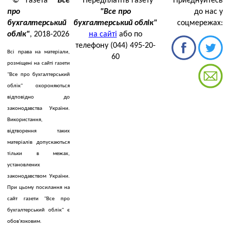
© газета
"Все
Передплатіть газету
Приєднуйтесь
про
"Все про
до нас у
бухгалтерський
бухгалтерський облік"
соцмережах:
облік"
, 2018-2026
на сайті
або по
телефону (044) 495-20-
Всі права на матеріали,
60
розміщені на сайті газети
"Все про бухгалтерський
облік" охороняються
відповідно до
законодавства України.
Використання,
відтворення таких
матеріалів допускаються
тільки в межах,
установлених
законодавством України.
При цьому посилання на
сайт газети "Все про
бухгалтерський облік" є
обов'язковим.