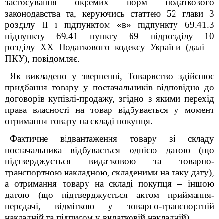
застосування окремих норм податкового
законодавства та, керуючись статтею 52 глави 3
розділу ІІ і підпунктом «в» підпункту 69.41.3
підпункту 69.41 пункту 69 підрозділу 10
розділу ХХ Податкового кодексу України (далі –
ПКУ), повідомляє.
Як викладено у зверненні, Товариство здійснює
придбання товару у постачальників відповідно до
договорів купівлі-продажу, згідно з якими перехід
права власності на товар відбувається у момент
отримання товару на складі покупця.
Фактичне відвантаження товару зі складу
постачальника відбувається однією датою (що
підтверджується видатковою та товарно-
транспортною накладною, складеними на таку дату),
а отримання товару на складі покупця – іншою
датою (що підтверджується актом приймання-
передачі, відміткою у товарно-транспортній
накладній та підписом у видатковій накладній).