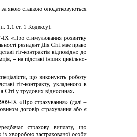
о за якою ставкою оподатковуються
. 1.1 ст. 1 Кодексу).
67-IX «Про стимулювання розвитку
ьності резидент Дія Сіті має право
дставі гіг-контрактів відповідно до
ців, – на підставі інших цивільно-
г-спеціалісти, що виконують роботу
ставі гіг-контракту, укладеного в
я Сіті у трудових відносинах.
909-IX «Про страхування» (далі –
ховиком договір страхування або є
ередбачає страхову виплату, що
о із хворобою застрахованої особи