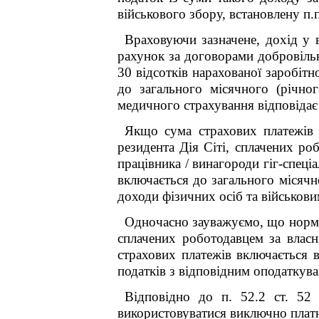
військового збору, встановлену п.п
Враховуючи зазначене, дохід у 
рахунок за договорами добровільн
30 відсотків нарахованої заробітн
до загального місячного (річно
медичного страхування відповідає
Якщо сума страхових платежів (
резидента Дія Сіті, сплачених ро
працівника / винагороди гіг-спеці
включається до загального місячн
доходи фізичних осіб та військови
Одночасно зауважуємо, що норми п
сплачених роботодавцем за власн
страхових платежів включається 
податків з відповідним оподаткув
Відповідно до п. 52.2 ст. 52 
використовуватися виключно платн