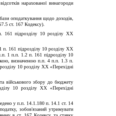
відсотків нарахованої винагороди
 бази оподаткування щодо доходів,
7.5 ст. 167 Кодексу).
п. 16
1
підрозділу 10 розділу XX
1 п. 16
1
підрозділу 10 розділу XX
п. 1 п.п. 1.2 п. 16
1
підрозділу 10
ою, визначеною п.п. 4 п.п. 1.3 п.
розділу 10 розділу XX «Перехідні
 та військового збору до бюджету
ділу 10 розділу XX «Перехідні
дено у п.п. 14.1.180 п. 14.1 ст. 14
податку, зобов'язаний утримувати
чену в ст. 167 Кодексу, та ставку