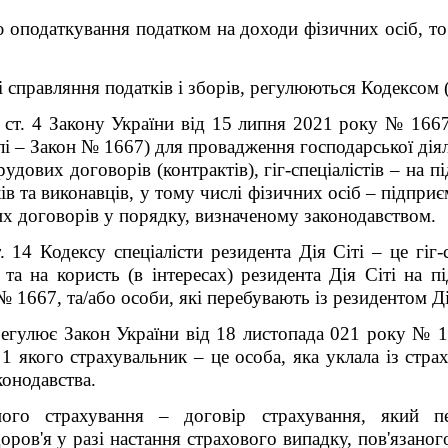
ю оподаткування податком на доходи фізичних осіб, т
справляння податків і зборів, регулюються Кодексом (п
ї ст. 4 Закону України від 15 липня 2021 року № 16
лі – Закон № 1667) для провадження господарської діял
рудових договорів (контрактів), гіг-спеціалістів – на пі
в та виконавців, у тому числі фізичних осіб – підприєм
х договорів у порядку, визначеному законодавством.
т. 14 Кодексу спеціалісти резидента Дія Сіті – це гі
та на користь (в інтересах) резидента Дія Сіті на під
1667, та/або особи, які перебувають із резидентом Ді
регулює Закон України від 18 листопада 021 року № 1
 1 якого страхувальник – це особа, яка уклала із стра
конодавства.
ого страхування – договір страхування, який п
оров'я у разі настання страхового випадку, пов'язаног