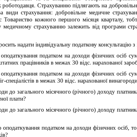
 роботодавця. Страхуванню підлягають на добровільні
два види страхування: добровільне медичне страхува
є Товариство кожного першого місяця кварталу, тобто 
 медичному страхуванню залежить від програми стра
росить надати індивідуальну податкову консультацію з
 оподаткування податком на доходи фізичних осіб сум
татних працівників в межах 30 відс. нарахованої зароб
 оподаткування податком на доходи фізичних осіб сум
іг-спеціалістів в межах 30 відс. нарахованої винагород
оди до загального місячного (річного) доходу платник
тної плати?
ди до загального місячного (річного) доходу платника
ю оподаткування податком на доходи фізичних осіб, т
ів?