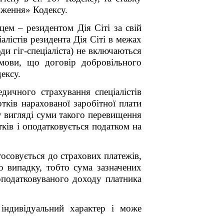
оження» Кодексу.
цем – резидентом Дія Сіті за свій
лістів резидента Дія Сіті в межах
ди гіг-спеціаліста) не включаються
умови, що договір добровільного
дексу.
дичного страхування спеціалістів
тків нарахованої заробітної плати
 у вигляді суми такого перевищення
ків і оподатковується податком на
тосовується до страхових платежів,
о випадку, тобто сума зазначених
оподатковуваного доходу платника
 індивідуальний характер і може