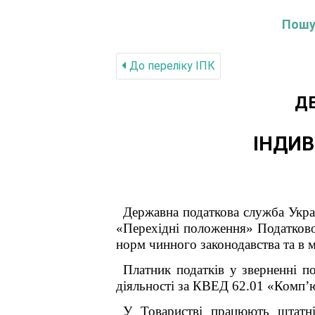
Пошук
До переліку IПК
Д
ІНДИВ
Державна податкова служба Україн
«Перехідні положення» Податково
норм чинного законодавства та в 
Платник податків у зверненні п
діяльності за КВЕД 62.01 «Комп’ю
У Товаристві працюють штатні 