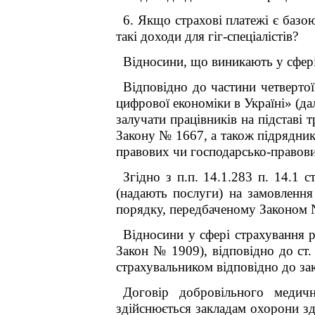
6. Якщо страхові платежі є базо
такі доходи для гіг-спеціалістів?
Відносини, що виникають у сфері 
Відповідно до частини четверто
цифрової економіки в Україні» (да
залучати працівників на підставі т
Закону № 1667, а також підрядникі
правових чи господарсько-правови
Згідно з п.п. 14.1.283 п. 14.1 с
(надають послуги) на замовлення 
порядку, передбаченому Законом № 
Відносини у сфері страхування 
Закон № 1909), відповідно до ст.
страхувальником відповідно до за
Договір добровільного медичн
здійснюється закладам охорони зд