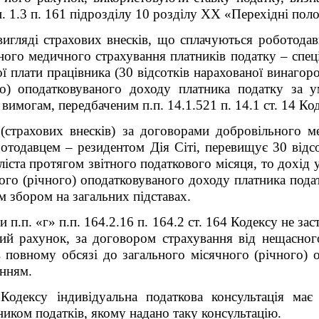
. 1.3 п. 16
1
підрозділу 10 розділу XX «Перехідні пол
вигляді страхових внесків, що сплачуються роботодав
ого медичного страхування платників податку – спеціа
ої плати працівника (30 відсотків нарахованої винагоро
го) оподатковуваного доходу платника податку за 
 вимогам, передбаченим п.п. 14.1.52
1
п. 14.1 ст. 14 Ко
страхових внесків) за договорами добровільного ме
ботодавцем – резидентом Дія Сіті, перевищує 30 відсо
аліста протягом звітного податкового місяця, то дохід
ого (річного) оподатковуваного доходу платника подат
м збором на загальних підставах.
.п. «г» п.п. 164.2.16 п. 164.2 ст. 164 Кодексу не зас
ий рахунок,
за договором страхування від нещасног
в повному обсязі до загального місячного (річного) 
анням.
Кодексу індивідуальна податкова консультація має
иком податків, якому надано таку консультацію.