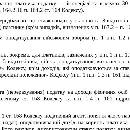
ання платника податку – гіг-спеціаліста в межах 30 
. 164.2.16 п. 164.2 ст. 164 Кодексу).
ередбачено, що ставка податку становить 18 відсотків
платнику (крім випадків, визначених у п. 167.2 – п. 16
м оподаткування військовим збором (п. 1 п.п. 1.2 
ь, зокрема, для платників, зазначених у п.п. 1 п.п. 1.
5 відсотків від об’єкта оподаткування, визначеного п.
 Кодексу, крім доходів, які оподатковуються за ставк
ехідні положення» Кодексу (п.п. 1 п.п. 1.3 п. 16
1
під
та (перерахування) податку на доходи фізичних осіб
вленому ст. 168 Кодексу та п.п. 1.4 п. 16
1
підроз
.1 ст. 168 Кодексу податковий агент, поняття якого наве
, надає) оподатковуваний дохід на користь платника 
 його рахунок, використовуючи ставку податку, визна