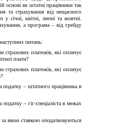
й основі як штатні працівники так
ння та страхування від нещасного
у січні, квітні, липні та жовтні.
хування, а програма – від грейду
 наступних питань:
и страхових платежів, які оплачує
ітної плати?
и страхових платежів, які оплачує
и?
а податку – штатного працівника в
 податку – гіг-спеціаліста в межах
о за якою ставкою оподатковуються