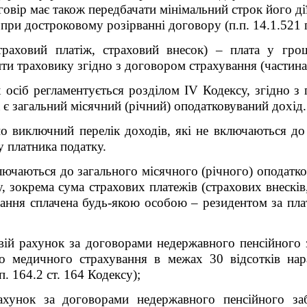
овір має також передбачати мінімальний строк його дії
при достроковому розірванні договору (п.п. 14.1.52
1
п
раховий платіж, страховий внесок) – плата у гро
ти траховику згідно з договором страхування (частина
осіб регламентується розділом IV Кодексу, згідно з п.
 є загальний місячний (річний) оподатковуваний дохід.
о виключний перелік доходів, які не включаються до
у платника податку.
ключаються до загального місячного (річного) оподатк
у, зокрема сума страхових платежів (страхових внескі
ання сплачена будь-якою особою – резидентом за плат
вій рахунок за договорами недержавного пенсійного з
о медичного страхування в межах 30 відсотків нара
п. 164.2 ст. 164 Кодексу);
ахунок за договорами недержавного пенсійного за