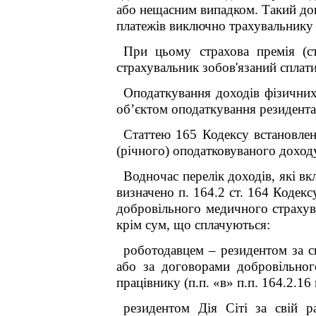
або нещасним випадком. Такий дог
платежів виключно трахувальнику 
При цьому страхова премія (ст
страхувальник зобов'язаний сплати
Оподаткування доходів фізичних 
об’єктом оподаткування резидента
Статтею 165 Кодексу встановлен
(річного) оподатковуваного доход
Водночас перелік доходів, які в
визначено п. 164.2 ст. 164 Кодекс
добровільного медичного страхув
крім сум, що сплачуються:
роботодавцем – резидентом за с
або за договорами добровільног
працівнику (п.п. «в» п.п. 164.2.16 
резидентом Дія Сіті за свій р