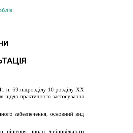
облік"
НИ
ЬТАЦІЯ
.41 п. 69 підрозділу 10 розділу XX
ня щодо практичного застосування
много забезпечення, основний вид
яло рішення, щодо добровільного