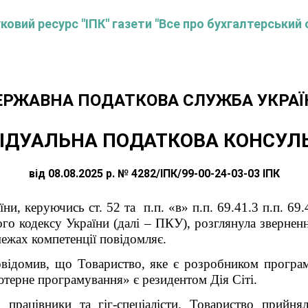
овий ресурс "ІПК" газети "Все про бухгалтерський 
ЕРЖАВНА ПОДАТКОВА СЛУЖБА УКРАЇ
ІДУАЛЬНА ПОДАТКОВА КОНСУЛ
від 08.08.2025 р. № 4282/ІПК/99-00-24-03-03 ІПК
и, керуючись ст. 52 та п.п. «в» п.п. 69.41.3 п.п. 69
го кодексу України (далі – ПКУ), розглянула звернен
межах компетенції повідомляє.
овідомив, що Товариство, яке є розробником програ
терне програмування» є резидентом Дія Сіті.
працівники та гіг-спеціалісти. Товариство прийн