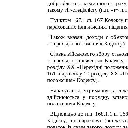
добровільного медичного страхув
такому гіг-спеціалісту (п.п. «г» п.п
Пунктом 167.1 ст. 167 Кодексу п
нарахованих (виплачених, наданих) 
Також вказані доходи є об'єкто
«Перехідні положення» Кодексу).
Ставка військового збору становит
«Перехідні положення» Кодексу, – 
розділу XX «Перехідні положення»
16
1
підрозділу 10 розділу XX «Пер
положення» Кодексу).
Нарахування, утримання та спла
здійснюються у порядку, встано
положення» Кодексу.
Відповідно до п.п. 168.1.1 п. 168
Кодексу, що нараховує (виплачує
податок із суми такого доходу за