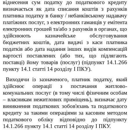
віднесення сум податку до податкового кредиту
визначається як дата списання коштів з рахунків
платника податку в банку / небанківському надавачу
платіжних послуг, з електронних гаманців у емітента
електронних грошей та/або з рахунків в органах, що
здійснюють казначейське обслуговування
бюджетних коштів, дата видачі з каси платника
податків або дата надання інших видів компенсацій
вартості поставлених (або тих, що підлягають
поставці) йому товарів (послуг) (підпункт 14.1.266
пункту 14.1 статті 14 розділу I ПКУ).
Виходячи із зазначеного, платник податку, який
здійснює операції з постачання житлово-
комунальних послуг (в тому числі фізичним особам
– власникам нежитлових приміщень), визначає дату
виникнення податкових зобов'язань та податкового
кредиту за такими операціями за касовим методом
податкового обліку відповідно до підпункту
14.1.266 пункту 14.1 статті 14 розділу I ПКУ.