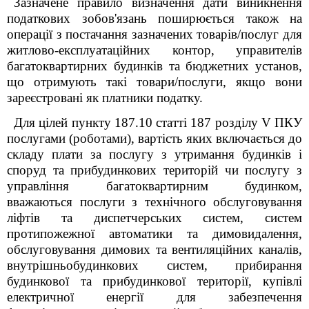
Зазначене правило визначення дати виникнення
податкових зобов'язань поширюється також на
операції з постачання зазначених товарів/послуг для
житлово-експлуатаційних контор, управителів
багатоквартирних будинків та бюджетних установ,
що отримують такі товари/послуги, якщо вони
зареєстровані як платники податку.
Для цілей пункту 187.10 статті 187 розділу V ПКУ
послугами (роботами), вартість яких включається до
складу плати за послугу з утримання будинків і
споруд та прибудинкових територій чи послугу з
управління багатоквартирним будинком,
вважаються послуги з технічного обслуговування
ліфтів та диспетчерських систем, систем
протипожежної автоматики та димовидалення,
обслуговування димових та вентиляційних каналів,
внутрішньобудинкових систем, прибирання
будинкової та прибудинкової території, купівлі
електричної енергії для забезпечення