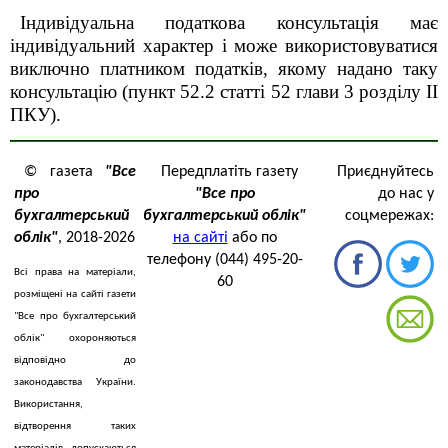
Індивідуальна податкова консультація має
індивідуальний характер і може використовуватися
виключно платником податків, якому надано таку
консультацію (пункт 52.2 статті 52 глави 3 роздiлу II
ПКУ).
© газета
"Все
Передплатіть газету
Приєднуйтесь
про
"Все про
до нас у
бухгалтерський
бухгалтерський облік"
соцмережах:
облік"
, 2018-2026
на сайті
або по
телефону (044) 495-20-
Всі права на матеріали,
60
розміщені на сайті газети
"Все про бухгалтерський
облік" охороняються
відповідно до
законодавства України.
Використання,
відтворення таких