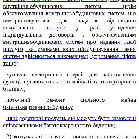
внутрішньобудинкових систем (крім
обслуговування внутрішньобудинкових систем, що
використовуються для надання відповідної
комунальної послуги у разі укладення
індивідуальних договорів з обслуговуванням
внутрішньобудинкових систем про надання такої
послуги, за умовами яких обслуговування таких
систем здійснюється виконавцем), утримання ліфтів
тощо;
купівлю електричної енергії для забезпечення
функціонування спільного майна багатоквартирного
будинку;
поточний ремонт спільного майна
багатоквартирного будинку;
інші додаткові послуги, які можуть бути замовлені
співвласниками багатоквартирного будинку;
2) комунальні послуги – послуги з постачання та