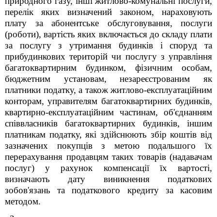
природного газу, інші житлово-комунальні послуги,
перелік яких визначений законом, нараховують
плату за абонентське обслуговування, послуги
(роботи), вартість яких включається до складу плати
за послугу з утримання будинків і споруд та
прибудинкових територій чи послугу з управління
багатоквартирним будинком, фізичним особам,
бюджетним установам, незареєстрованим як
платники податку, а також житлово-експлуатаційним
конторам, управителям багатоквартирних будинків,
квартирно-експлуатаційним частинам, об'єднанням
співвласників багатоквартирних будинків, іншим
платникам податку, які здійснюють збір коштів від
зазначених покупців з метою подальшого їх
перерахування продавцям таких товарів (надавачам
послуг) у рахунок компенсації їх вартості,
визначають дату виникнення податкових
зобов'язань та податкового кредиту за касовим
методом.