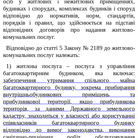
осіб у житлових і нежитлових приміщеннях,
будинках і спорудах, комплексах будинків і споруд
відповідно до нормативів, норм, стандартів,
порядків і правил, що здійснюється на підставі
відповідних договорів про надання житлово-
комунальних послуг.
Відповідно до статті 5 Закону № 2189 до житлово-
комунальних послуг належать:
1) житлова послуга – послуга з управління
багатоквартирним будинком, яка включає:
забезпечення утримання спільного майна
багатоквартирного будинку, зокрема прибирання
внутрішньобудинкових приміщень та
прибудинкової території, якщо прибудинкова
територія, за даними Державного земельного
кадастру, знаходиться у власності або користуванні
співвласників багатоквартирного будинку
відповідно до вимог законодавства, виконання
санітарно-технічних робіт, обслуговування