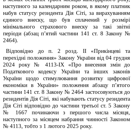
наступного за календарним роком, в якому платник
набув статусу резидента Дія Сіті, за вирахуванням
єдиного внеску, що був сплачений у розмірі
мінімального страхового внеску за такі звітні
періоди (абзац п’ятий частини 14
1
ст. 8 Закону №
2464).
Відповідно до п. 2 розд. II «Прикінцеві та
перехідні положення» Закону України від 04 грудня
2024 року № 4113-ІX «Про внесення змін до
Податкового кодексу України та інших законів
України щодо стимулювання розвитку цифрової
економіки в України» положення абзацу п’ятого
частини 14
1
ст. 8 Закону № 2464 застосовуються до
резидентів Дія Сіті, які набувають статусу резидента
Дія Сіті відповідно до частини третьої ст. 5 Закону
№ 1667 починаючи з першого числа місяця,
наступного за місяцем набрання чинності Законом
№ 4113, тобто з 1 лютого 2025 року.