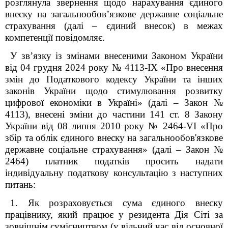
розглянула звернення щодо нарахування єдиного
внеску на загальнообов’язкове державне соціальне
страхування (далі – єдиний внесок) в межах
компетенції повідомляє.
У зв’язку із змінами внесеними Законом України
від 04 грудня 2024 року № 4113-ІХ «Про внесення
змін до Податкового кодексу України та інших
законів України щодо стимулювання розвитку
цифрової економіки в Україні» (далі – Закон №
4113), внесені зміни до частини 14
1
ст. 8 Закону
України від 08 липня 2010 року № 2464-VI «Про
збір та облік єдиного внеску на загальнообов'язкове
державне соціальне страхування» (далі – Закон №
2464) платник податків просить надати
індивідуальну податкову консультацію з наступних
питань:
1. Як розраховується сума єдиного внеску
працівнику, який працює у резидента Дія Сіті за
зовнішнім сумісництвом (у вільний час від основної