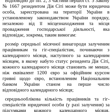
Відповідно до пп. 2, 3 частини першої ст. 5 Закону
№ 1667 резидентом Дія Сіті може бути юридична
особа, зареєстрована на території України в
установленому законодавством України порядку,
незалежно від її місцезнаходження та місця
провадження господарської діяльності, яка
відповідає, зокрема, таким вимогам:
розмір середньої місячної винагороди залученим
працівникам та гіг-спеціалістам, починаючи з
календарного місяця, наступного за календарним
місяцем, в якому набуто статус резидента Дія Сіті,
кожного календарного місяця становить не менше,
ніж еквівалент 1200 євро за офіційним курсом
гривні щодо євро, встановленим Національним
банком України станом на перше число
відповідного календарного місяця;
середньооблікова кількість працівників та гіг-
спеціалістів юридичної особи (у разі залучення) за
підсумками кожного календарного місяця,