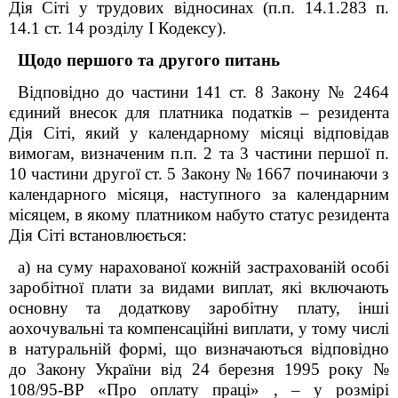
Дія Сіті у трудових відносинах (п.п. 14.1.283 п.
14.1 ст. 14 розділу І Кодексу).
Щодо першого та другого питань
Відповідно до частини 14
1
ст. 8 Закону № 2464
єдиний внесок для платника податків – резидента
Дія Сіті, який у календарному місяці відповідав
вимогам, визначеним п.п. 2 та 3 частини першої п.
10 частини другої ст. 5 Закону № 1667 починаючи з
календарного місяця, наступного за календарним
місяцем, в якому платником набуто статус резидента
Дія Сіті встановлюється:
а) на суму нарахованої кожній застрахованій особі
заробітної плати за видами виплат, які включають
основну та додаткову заробітну плату, інші
аохочувальні та компенсаційні виплати, у тому числі
в натуральній формі, що визначаються відповідно
до Закону
України від 24 березня 1995 року №
108/95-ВР «Про оплату праці»
, – у розмірі