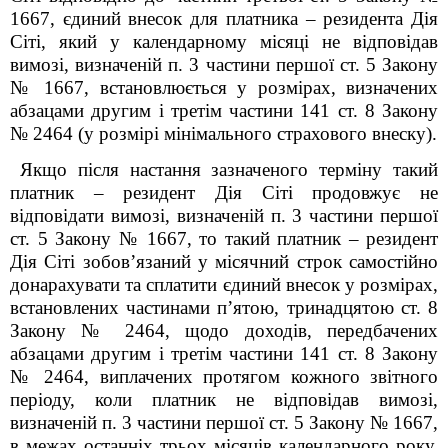
1667, єдиний внесок для платника – резидента Дія
Сіті, який у календарному місяці не відповідав
вимозі, визначеній п. 3 частини першої ст. 5 Закону
№ 1667, встановлюється у розмірах, визначених
абзацами другим і третім частини 14
1
ст. 8 Закону
№ 2464 (у розмірі мінімального страхового внеску).
Якщо після настання зазначеного терміну такий
платник – резидент Дія Сіті продовжує не
відповідати вимозі, визначеній п. 3 частини першої
ст. 5 Закону № 1667, то такий платник – резидент
Дія Сіті зобов’язаний у місячний строк самостійно
донарахувати та сплатити єдиний внесок у розмірах,
встановлених частинами п’ятою, тринадцятою ст. 8
Закону № 2464, щодо доходів, передбачених
абзацами другим і третім частини 14
1
ст. 8 Закону
№ 2464, виплачених протягом кожного звітного
періоду, коли платник не відповідав вимозі,
визначеній п. 3 частини першої ст. 5 Закону № 1667,
в межах останніх трьох місяців календарного року,