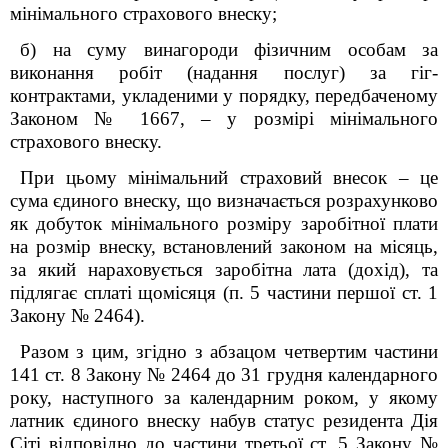
мінімального страхового внеску;
б) на суму винагороди фізичним особам за
виконання робіт (надання послуг) за гіг-
контрактами, укладеними у порядку, передбаченому
Законом № 1667, – у розмірі мінімального
страхового внеску.
При цьому мінімальний страховий внесок – це
сума єдиного внеску, що визначається розрахунково
як добуток мінімального розміру заробітної плати
на розмір внеску, встановлений законом на місяць,
за який нараховується заробітна лата (дохід), та
підлягає сплаті щомісяця (п. 5 частини першої ст. 1
Закону № 2464).
Разом з цим, згідно з абзацом четвертим частини
14
1
ст. 8 Закону № 2464 до 31 грудня календарного
року, наступного за календарним роком, у якому
латник єдиного внеску набув статус резидента Дія
Сіті відповідно до частини третьої ст. 5 Закону №