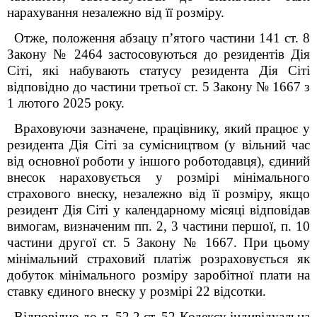
нарахування незалежно від її розміру.
Отже, положення абзацу п’ятого частини 14
1
ст. 8
Закону № 2464 застосовуються до резидентів Дія
Сіті, які набувають статусу резидента Дія Сіті
відповідно до частини третьої ст. 5 Закону № 1667 з
1 лютого 2025 року.
Враховуючи зазначене, працівнику, який працює у
резидента Дія Сіті за сумісництвом (у вільний час
від основної роботи у іншого роботодавця), єдиний
внесок нараховується у розмірі мінімального
страхового внеску, незалежно від її розміру, якщо
резидент Дія Сіті у календарному місяці відповідав
вимогам, визначеним пп. 2, 3 частини першої, п. 10
частини другої ст. 5 Закону № 1667. При цьому
мінімальний страховий платіж розраховується як
добуток мінімального розміру заробітної плати на
ставку єдиного внеску у розмірі 22 відсотки.
Відповідно до п. 52.2 ст. 52 Кодексу індивідуальна