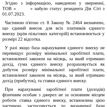
Згідно з інформацією, наведеною у зверненні,
ТОВ «
» набуло статус резидента Дія Сіті з
01.07.2023.
Частиною п'ятою ст. 8 Закону № 2464 визначено,
що єдиний внесок для всіх платників єдиного
внеску (крім пільгових категорій) встановлюється у
розмірі 22 відсотка.
У разі якщо база нарахування єдиного внеску не
перевищує розміру мінімальної заробітної плати,
встановленої законом на місяць, за який отримано
дохід, сума єдиного внеску розраховується як
добуток розміру мінімальної заробітної плати,
встановленої законом на місяць, за який отримано
дохід (прибуток), та ставки єдиного внеску.
При нарахуванні заробітної плати (доходів)
фізичним особам з джерел не за основним місцем
роботи ставка єдиного внеску, встановлена цією
частиною, застосовується до визначеної бази