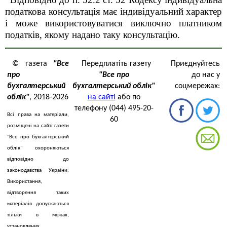
податкова консультація має індивідуальний характер
і може використовуватися виключно платником
податків, якому надано таку консультацію.
© газета
"Все
Передплатіть газету
Приєднуйтесь
про
"Все про
до нас у
бухгалтерський
бухгалтерський облік"
соцмережах:
облік"
, 2018-2026
на сайті
або по
телефону (044) 495-20-
Всі права на матеріали,
60
розміщені на сайті газети
"Все про бухгалтерський
облік" охороняються
відповідно до
законодавства України.
Використання,
відтворення таких
матеріалів допускаються
тільки в межах,
установлених