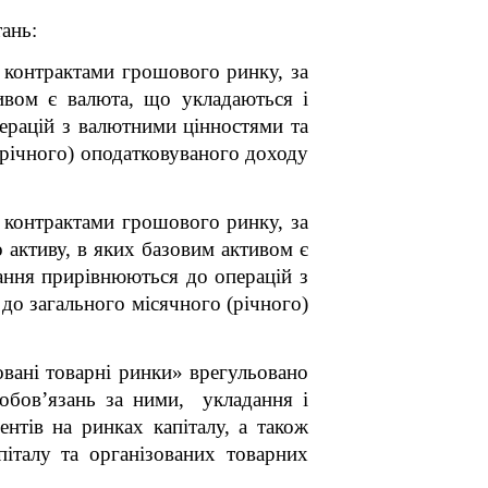
ань:
 контрактами грошового ринку, за
ивом є валюта, що укладаються і
ерацій з валютними цінностями та
 (річного) оподатковуваного доходу
 контрактами грошового ринку, за
 активу, в яких базовим активом є
ання прирівнюються до операцій з
 до загального місячного (річного)
вані товарні ринки» врегульовано
зобов’язань за ними, укладання і
нтів на ринках капіталу, а також
італу та організованих товарних