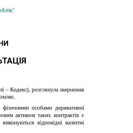
облік"
НИ
ЬТАЦІЯ
і – Кодекс), розглянула звернення
омляє.
– фізичними особами деривативні
овим активом таких контрактів є
 виконуються відповідні валютні