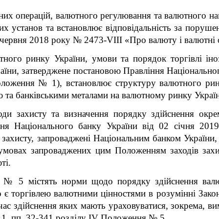
них операцій, валютного регулювання та валютного нагл
их установ та встановлює відповідальність за поруше
червня 2018 року № 2473-VIII «Про валюту і валютні о
ного ринку України, умови та порядок торгівлі ін
їни, затверджене постановою Правління Національног
оложення № 1), встановлює структуру валютного рин
 та банківськими металами на валютному ринку Украї
ди захисту та визначення порядку здійснення окрем
ня Національного банку України від 02 січня 201
захисту, запроваджені Національним банком України,
 умовах запроваджених цим Положенням заходів захис
ті.
 5 містять норми щодо порядку здійснення валю
 є торгівлею валютними цінностями в розумінні Закон
ас здійснення яких мають ураховуватися, зокрема, вимог
1, пп. 32-34
1
розділу І
V
Положення № 5.