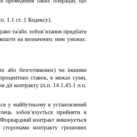
для проведення таких операцій, що
. 1.1 ст. 1 Кодексу).
раво та/або зобов’язання придбати
ж кошти на визначених ним умовах.
вих або безготівкових) чи іншими
 процентних ставок, в межах суми,
м дії контракту (
п.п. 14.1.45.1 п.п.
ться у майбутньому в установлений
пець зобов’язується прийняти в
. Форвардний контракт виконується
ж сторонами контракту грошових