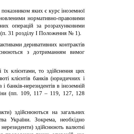
 показником яких є курс іноземної
ановленими нормативно-правовими
них операцій за розрахунковими
(п. 3
1
розділу I Положення № 1).
активами деривативних контрактів
йснюються з дотриманням вимог
 їх клієнтами, то здійснення цих
юті клієнтів банків (юридичних і
 і банків-нерезидентів в іноземній
їни (пп. 109, 117 – 119, 127, 128
акти) здійснюються на загальних
ва України. Зокрема, необхідно
а нерезиденти) здійснюють валютні