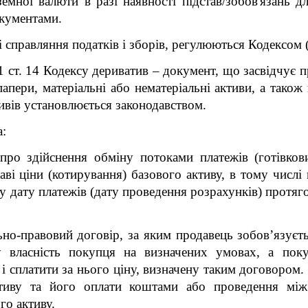
оземної валюти в разі наявності підстав/зобов'язань 
кументами.
справляння податків і зборів, регулюються Кодексом (п
.1 ст. 14 Кодексу дериватив
–
документ, що засвідчує п
апери, матеріальні або нематеріальні активи, а тако
ивів установлюється законодавством.
а:
 про здійснення обміну потоками платежів (готівко
аві ціни (котирування) базового активу, в тому числі
 дату платежів (дату проведення розрахунків) протяго
ьно-правовий договір, за яким продавець зобов’язує
у власність покупця на визначених умовах, а поку
 і сплатити за нього ціну, визначену таким договором
тиву та його оплати коштами або проведення мі
го активу.