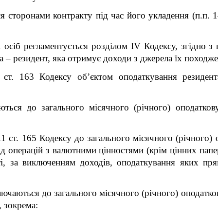
я сторонами контракту під час його укладення
(п.п. 1
осіб регламентується розділом IV Кодексу, згідно з п.
а – резидент, яка отримує доходи з джерела їх походже
1 ст. 163 Кодексу об’єктом оподаткування резидент
аються до загального місячного (річного) оподатко
5.1 ст. 165 Кодексу до загального місячного (річного
д операцій з валютними цінностями (крім цінних папер
ості, за виключенням доходів, оподаткування яких п
ключаються до загального місячного (річного) оподатко
, зокрема: