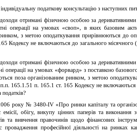
 індивідуальну податкову консультацію з наступних пит
 доходи отримані фізичною особою за деривативними
ні операції на умовах «своп», в яких базовим акт
ринком, з метою оподаткування прирівнюються до оп
т. 165 Кодексу не включаються до загального місячного
 доходи отримані фізичною особою за деривативними
 операції на умовах «форвард» з поставкою базового
ються поза організованим ринком, з метою оподаткув
п.п. 165.1.51 п. 165.1 ст. 165 Кодексу не включаються
 податків?
2006 року № 3480-IV «Про ринки капіталу та організо
 емісії, обігу, викупу цінних паперів та виконання 
ів та вивчення правочинів щодо фінансових інструме
с провадження професійної діяльності на ринках кап