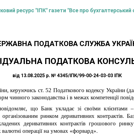
овий ресурс "ІПК" газети "Все про бухгалтерський 
ЕРЖАВНА ПОДАТКОВА СЛУЖБА УКРАЇ
ІДУАЛЬНА ПОДАТКОВА КОНСУЛ
від 13.08.2025 р. № 4345/ІПК/99-00-24-03-03 ІПК
ни, керуючись ст. 52 Податкового кодексу України (дал
рм чинного законодавства і в межах компетенції повід
повідомляє, що Банк укладає зі своїми клієнтами 
 організованим ринком деривативних контрактів. Баз
кладених деривативних контрактів грошового ринку
ж валютні операції на умовах «форвард».