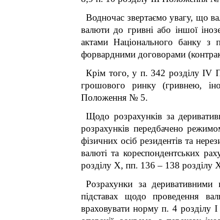
Водночас звертаємо увагу, що ва
валюти до гривні або іншої іно
актами Національного банку з 
форвардними договорами (контракт
Крім того, у п. 34
2
розділу IV П
грошового ринку (гривнею, ін
Положення № 5.
Щодо розрахунків за деривативн
розрахунків передбачено режимом
фізичних осіб резидентів та нерез
валюті та кореспондентських раху
розділу X, пп. 136 – 138 розділу
Розрахунки за деривативними к
підставах щодо проведення вал
враховувати норму п. 4 розділу I