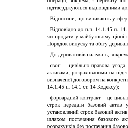
операції, зокрема, з переказу ін
підтверджуються відповідними до
Відносини, що виникають у сфері 
Відповідно до п.п. 14.1.45 п. 14
чи продати у майбутньому цінні п
Порядок випуску та обігу дериват
До деривативів належать, зокрем
своп – цивільно-правова угода
активами, розрахованими на підст
визначеної договором на конкретну
14.1.45 п. 14.1 ст. 14 Кодексу)
;
форвардний контракт
– це цивіл
строк передати базовий актив 
установлений строк базовий актив
шляхом постачання базового ак
розрахунків без постачання базово