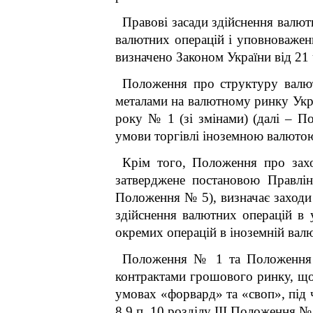
Правові засади здійснення валют
валютних операцій і уповноважен
визначено Законом України від 21 
Положення про структуру валют
металами на валютному ринку Укра
року № 1 (зі змінами) (далі – П
умови торгівлі іноземною валютою
Крім того, Положення про захо
затверджене постановою Правлін
Положення № 5), визначає заходи 
здійснення валютних операцій в
окремих операцій в іноземній валю
Положення № 1 та Положення №
контрактами грошового ринку, що
умовах «форвард» та «своп», під ч
8,9 п. 10 розділу ІІІ Положення № 