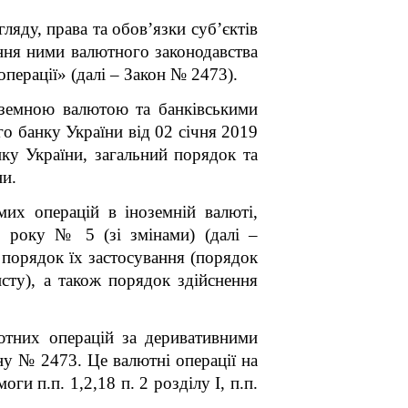
яду, права та обов’язки суб’єктів
ння ними валютного законодавства
перації» (далі – Закон № 2473).
оземною валютою та банківськими
о банку України від 02 січня 2019
ку України, загальний порядок та
ни.
их операцій в іноземній валюті,
9 року № 5 (зі змінами) (далі –
 порядок їх застосування (порядок
ту), а також порядок здійснення
тних операцій за деривативними
у № 2473. Це валютні операції на
и п.п. 1,2,18 п. 2 розділу І, п.п.