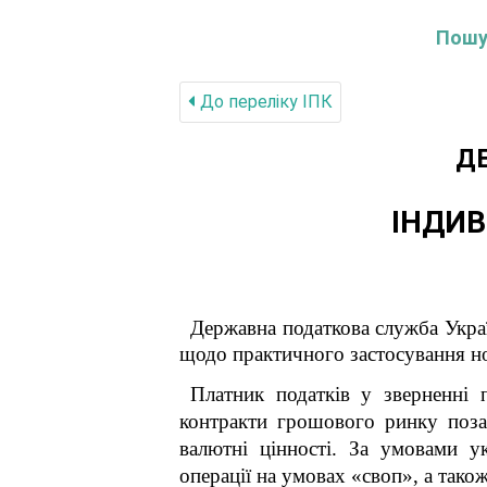
Пошук
До переліку IПК
Д
ІНДИВ
Державна податкова служба Украї
щодо практичного застосування но
Платник податків у зверненні 
контракти грошового ринку поза
валютні цінності. За умовами у
операції на умовах «своп», а тако