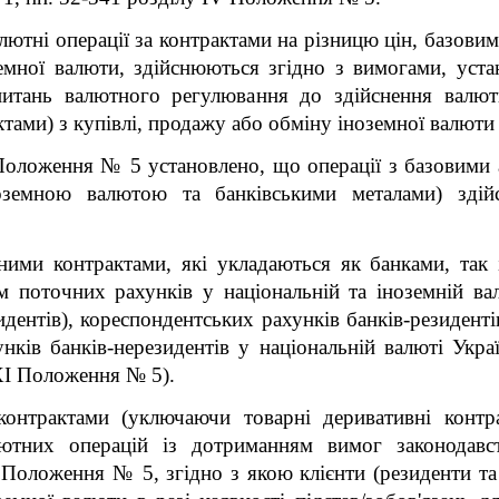
лютні операції за контрактами на різницю цін, базовим
земної валюти, здійснюються згідно з вимогами, уст
питань валютного регулювання до здійснення валют
ами) з купівлі, продажу або обміну іноземної валюти 
оложення № 5 установлено, що операції з базовими 
оземною валютою та банківськими металами) зді
ими контрактами, які укладаються як банками, так і
 поточних рахунків у національній та іноземній вал
идентів), кореспондентських рахунків банків-резидентів
нків банків-нерезидентів у національній валюті Укра
 XI Положення № 5).
онтрактами (уключаючи товарні деривативні контр
ютних операцій із дотриманням вимог законодавст
 Положення № 5, згідно з якою клієнти (резиденти т