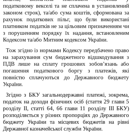
податковому векселі та не сплачена в установлений
законом строк), та/або сума коштів, сформована за
рахунок податкових пільг, що були використані
платником податків не за цільовим призначенням чи
з порушенням порядку їх надання, встановленим
Кодексом та/або Митним кодексом України.
Тож згідно із нормами Кодексу передбачено право
на зарахування сум бюджетного відшкодування з
ПДВ лише на сплату грошових зобов’язань або
погашення податкового боргу з платежів, які
повністю сплачуються до Державного бюджету
України.
Згідно з БКУ загальнодержавні платежі, зокрема,
податок на доходи фізичних осіб (стаття 29 глави 5
розділу ІІ, статті 64, 66 глави 11 розділу ІІІ БКУ)
розподіляється у різних пропорціях до Державного
бюджету України та місцевих бюджетів на рівні
Державної казначейської служби України.