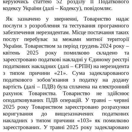
керуючись статтею 52 розділу II Податкового
кодексу України (далі – Кодексу), повідомляє.
Як зазначено у зверненні, Товариство надає
послуги з розроблення та тестування програмного
забезпечення нерезидентам. Місце постачання таких
послуг перебуває за межами митної території
України. Товариством за період грудень
2024 року
–
квітень 2025 року помилково складено та
зареєстровано податкові накладні у Єдиному реєстрі
податкових накладних (далі – ЄРПН) на нерезидента
з типом причини «21». Сума задекларованого
податкового зобов’язання з податку на додану
вартість (далі – ПДВ) була сплачена на електронний
рахунок Товариства. Товариство не здійснює
оподатковуваних ПДВ операцій. У травні
–
червні
2025 року Товариством зареєстровано розрахунки
коригування до вищезазначених податкових
накладних з типом причини «103» як помилково
зареєстрованих. У травні 2025 року задекларовано