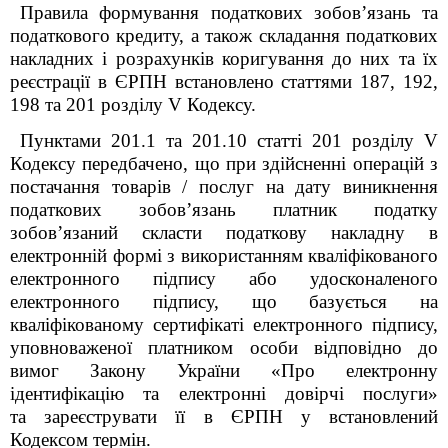
Правила формування податкових зобов’язань та
податкового кредиту, а також складання податкових
накладних і розрахунків коригування до них та їх
реєстрації в
ЄРПН встановлено статтями 187, 192,
198 та 201
розділу V
Кодексу.
Пунктами 201.1 та 201.10 статті 201
розділу V
Кодексу передбачено, що при здійсненні операцій з
постачання товарів / послуг на дату виникнення
податкових зобов’язань платник податку
зобов’язаний скласти податкову накладну в
електронній формі з використанням кваліфікованого
електронного підпису або удосконаленого
електронного підпису, що базується на
кваліфікованому сертифікаті електронного підпису,
уповноваженої платником особи відповідно до
вимог Закону України «Про електронну
ідентифікацію та електронні довірчі послуги»
та зареєструвати її в ЄРПН у встановлений
Кодексом термін.