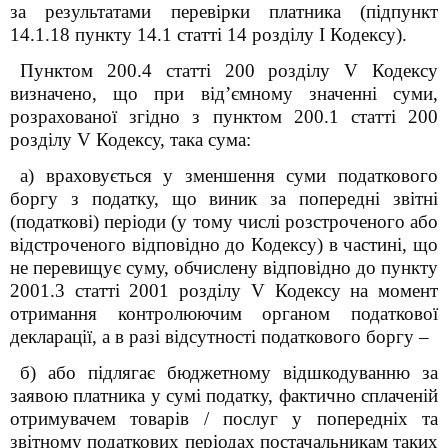
за результатами перевірки платника (підпункт
14.1.18 пункту 14.1 статті 14 розділу I Кодексу).
Пунктом 200.4 статті 200
розділу V Кодексу
визначено, що при від’ємному значенні суми,
розрахованої згідно з пунктом 200.1 статті 200
розділу V Кодексу, така сума:
а) враховується у зменшення суми податкового
боргу з податку, що виник за попередні звітні
(податкові) періоди (у тому числі розстроченого або
відстроченого відповідно до Кодексу) в частині, що
не перевищує суму, обчислену відповідно до пункту
200
1
.3 статті 200
1
розділу V Кодексу на момент
отримання контролюючим органом податкової
декларації, а в разі відсутності податкового боргу –
б) або підлягає бюджетному відшкодуванню за
заявою платника у сумі податку, фактично сплаченій
отримувачем товарів / послуг у попередніх та
звітному податкових періодах постачальникам таких