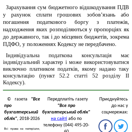
Зарахування сум бюджетного відшкодування ПДВ
у рахунок сплати грошових зобов’язань або
погашення податкового боргу з платежів,
надходження яких розподіляються у пропорціях як
до державного, так і до місцевих бюджетів, зокрема
ПДФО, у положеннях Кодексу не передбачено.
Індивідуальна податкова консультація має
індивідуальний характер і може використовуватися
виключно платником податків, якому надано таку
консультацію (пункт 52.2 статті 52
розділу II
Кодексу).
© газета
"Все
Передплатіть газету
Приєднуйтесь
про
"Все про
до нас у
бухгалтерський
бухгалтерський облік"
соцмережах:
облік"
, 2018-2026
на сайті
або по
телефону (044) 495-20-
Всі права на матеріали,
60