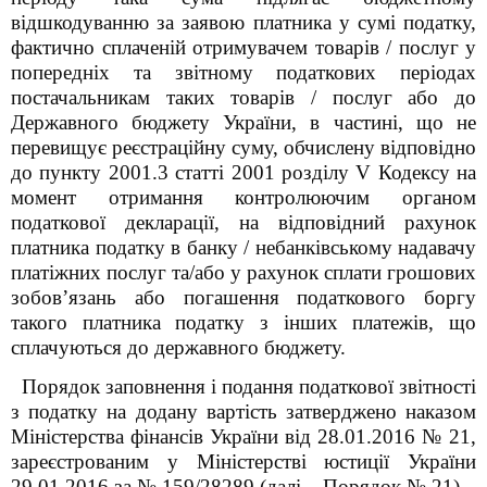
відшкодуванню за заявою платника у сумі податку,
фактично сплаченій отримувачем товарів / послуг у
попередніх та звітному податкових періодах
постачальникам таких товарів / послуг або до
Державного бюджету України, в частині, що не
перевищує реєстраційну суму, обчислену відповідно
до пункту 200
1
.3 статті 200
1
розділу V Кодексу на
момент отримання контролюючим органом
податкової декларації, на відповідний рахунок
платника податку в банку / небанківському надавачу
платіжних послуг та/або у рахунок сплати грошових
зобов’язань або погашення податкового боргу
такого платника податку з інших платежів, що
сплачуються до державного бюджету.
Порядок заповнення і подання податкової звітності
з податку на додану вартість затверджено наказом
Міністерства фінансів України від 28.01.2016 № 21,
зареєстрованим у Міністерстві юстиції України
29.01.2016 за № 159/28289 (далі – Порядок № 21).