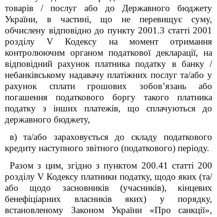
товарів / послуг або до Державного бюджету
України, в частині, що не перевищує суму,
обчислену відповідно до пункту 200
1
.3 статті 200
1
розділу V Кодексу на момент отримання
контролюючим органом податкової декларації, на
відповідний рахунок платника податку в банку /
небанківському надавачу платіжних послуг та/або у
рахунок сплати грошових зобов’язань або
погашення податкового боргу такого платника
податку з інших платежів, що сплачуються до
державного бюджету,
в) та/або зараховується до складу податкового
кредиту наступного звітного (податкового) періоду.
Разом з цим, згідно з пунктом 200.4
1
статті 200
розділу V Кодексу платники податку, щодо яких (та/
або щодо засновників (учасників), кінцевих
бенефіціарних власників яких) у порядку,
встановленому Законом України «Про санкції»,