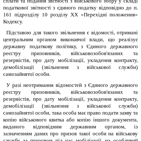
сплати та подання звітності з військового збору у складі
податкової звітності з єдиного податку відповідно до п.
16
1
підрозділу 10 розділу ХХ «Перехідні положення»
Кодексу.
Підставою для такого звільнення є відомості, отримані
центральним органом виконавчої влади, що реалізує
державну податкову політику, з Єдиного державного
реєстру призовників, військовозобов'язаних та
резервістів, про дату мобілізації, укладення контракту,
демобілізації (звільнення з військової служби)
самозайнятої особи.
У разі неотримання відомостей з Єдиного державного
реєстру призовників, військовозобов'язаних та
резервістів, про дату мобілізації, укладення контракту,
демобілізації (звільнення з військової служби)
самозайнятої особи, така особа має право подати заяву та
копію військового квитка або копію іншого документа,
виданого відповідним державним органом, із
зазначенням даних про призов такої особи на військову
службу за призовом під час мобілізації, на особливий