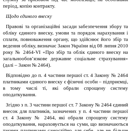
період, копію контракту.
Щодо єдиного внеску
Правові та організаційні засади забезпечення збору та
обліку єдиного внеску, умови та порядок нарахування і
сплати, повноваження органу, що здійснює його збір та
ведення обліку, визначає Закон України від 08 липня 2010
року № 2464-VI «Про збір та облік єдиного внеску на
загальнообов’язкове державне соціальне страхування»
(далі – Закон № 2464).
Відповідно до п. 4 частини першої ст. 4 Закону № 2464
платниками єдиного внеску є фізичні особи – підприємці,
в тому числі ті, які обрали спрощену систему
оподаткування.
Згідно з п. 3 частини першої ст. 7 Закону № 2464 єдиний
внесок для платників, зазначених у п. 4 частини першої
ст. 4 Закону № 2464, які обрали спрощену систему
оподаткування, нараховується на суми, що визначаються
такими платниками самостійно для себе, але не більше