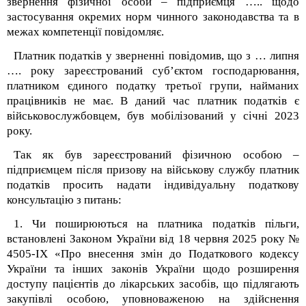
звернення фізичної особи – підприємця ….. щодо
застосування окремих норм чинного законодавства та в
межах компетенції повідомляє.
Платник податків у зверненні повідомив, що з … липня
…. року зареєстрований суб’єктом господарювання,
платником єдиного податку третьої групи, найманих
працівників не має. В даний час платник податків є
військовослужбовцем, був мобілізований у січні 2023
року.
Так як був зареєстрований фізичною особою –
підприємцем після призову на військову службу платник
податків просить надати індивідуальну податкову
консультацію з питань:
1. Чи поширюються на платника податків пільги,
встановлені Законом України від 18 червня 2025 року №
4505-ІХ «Про внесення змін до Податкового кодексу
України та інших законів України щодо розширення
доступу пацієнтів до лікарських засобів, що підлягають
закупівлі особою, уповноваженою на здійснення