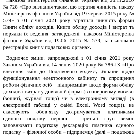
Наказом Міністерства фінансів України від 26.11.2020
№ 728 «Про визнання таким, що втратив чинність, наказу
Міністерства фінансів України від 19 червня 2015 року №
579» з 01 січня 2021 року втратили чинність форми
Книги обліку доходів, Книги обліку доходів і витрат та
порядки їх ведення, затверджені наказом Міністерства
фінансів України від 19.06. 2015 № 579, та скасовано
реєстрацію книг у податкових органах.
Водночас зміни, запроваджені з 01 січня 2021 року
Законом України від 14 липня 2020 року № 786-IX «Про
внесення змін до Податкового кодексу України щодо
функціонування електронного кабінету та спрощення
роботи фізичних осіб – підприємців» щодо форми обліку
доходів і витрат у довільній формі (в паперовому вигляді
(зошиті, журналі тощо) чи в електронному вигляді (в
електронній таблиці у файлі Excel, Word тощо)), не
скасовують обов’язку дотримуватися платниками
єдиного податку першої – третьої груп вимог
заповнювати податкову декларацію платника єдиного
податку – фізичної особи – підприємця (далі – податкова