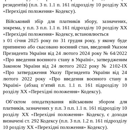
резидентів) (п.п. 3 п. 1.1 п. 16
1
підрозділу 10 розділу XX
«Перехідні положення» Кодексу).
Військовий збір для платників збору, зазначених,
зокрема, у п.п. 3 п.п. 1.1 п. 16
1
підрозділу 10 розділу XX
«Перехідні положення» Кодексу, встановлюється
з 01 січня 2025 року по 31 грудня року, у якому буде
припинено або скасовано воєнний стан, введений Указом
Президента України від 24 лютого 2024 року № 64/2022
«Про введення воєнного стану в Україні», затвердженим
Законом України від 24 лютого 2022 року № 2102-ІХ
«Про затвердження Указу Президента України від 24
лютого 2022 року «Про введення воєнного стану в
Україні» (абзац п’ятий п.п. 1.1 п. 16
1
підрозділу 10
розділу XX «Перехідні положення» Кодексу).
Об’єктом оподаткування військовим збором для
платників, зазначених у п.п. 3 п.п. 1.1 п. 16
1
підрозділу 10
розділу XX «Перехідні положення» Кодексу, є доходи
визначені ст. 292 Кодексу (п.п. 3 п.п. 1.2 п. 16
1
підрозділу
10 розділу XX «Перехідні положення» Кодексу).