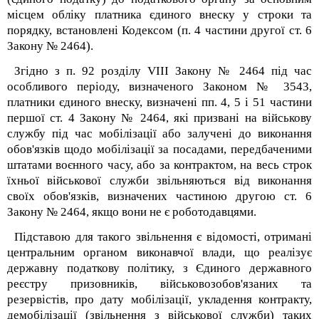
місцем обліку платника єдиного внеску у строки та
порядку, встановлені Кодексом (п. 4 частини другої ст. 6
Закону № 2464).
Згідно з п. 9
2
розділу VIII Закону № 2464 під час
особливого періоду, визначеного Законом № 3543,
платники єдиного внеску, визначені пп. 4, 5 і 5
1
частини
першої ст. 4 Закону № 2464, які призвані на військову
службу під час мобілізації або залучені до виконання
обов'язків щодо мобілізації за посадами, передбаченими
штатами воєнного часу, або за контрактом, на весь строк
їхньої військової служби звільняються від виконання
своїх обов'язків, визначених частиною другою ст. 6
Закону № 2464, якщо вони не є роботодавцями.
Підставою для такого звільнення є відомості, отримані
центральним органом виконавчої влади, що реалізує
державну податкову політику, з Єдиного державного
реєстру призовників, військовозобов'язаних та
резервістів, про дату мобілізації, укладення контракту,
демобілізації (звільнення з військової служби) таких