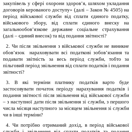
закупівель у сфері охорони здоров’я, шляхом укладання
договорів керованого доступу» (далі – Закон № 4505) на
період військової служби від сплати єдиного податку,
військового збору, від сплати єдиного внеску на
загальнообов’язкове
державне соціальне страхування
(далі – єдиний внесок) та від подання звітності?
2. Чи після звільнення з військової служби не виникне
обов’язок нараховувати всі податкові зобов’язання та
подавати звітність за весь період служби, тобто за
пільговий період звільнення від сплати податків і подання
звітності?
3. В які терміни платнику податків варто буде
застосовувати початок періоду нарахування податків і
подання звітності після звільнення від військової служби
– з наступної дати після звільнення зі служби, з першого
числа місяця наступного за місяцем звільнення зі служби
чи в інші терміни?
4. Чи потрібно отриманий дохід, в період військової
служби і звільнення від сплати податків та подання