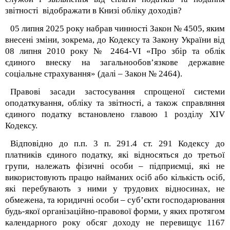
звітності відображати в Книзі обліку доходів?
05 липня 2025 року набрав чинності
Закон № 4505, яким
внесені зміни, зокрема, до Кодексу та Закону України від
08 липня 2010 року № 2464-VI «Про збір та облік
єдиного внеску на загальнообов’язкове державне
соціальне страхування» (далі – Закон № 2464).
Правові засади застосування спрощеної системи
оподаткування, обліку та звітності, а також справляння
єдиного податку встановлено главою 1 розділу XIV
Кодексу.
Відповідно до п.п. 3 п. 291.4 ст. 291 Кодексу до
платників єдиного податку, які відносяться до третьої
групи, належать фізичні особи – підприємці, які не
використовують працю найманих осіб або кількість осіб,
які перебувають з ними у трудових відносинах, не
обмежена, та юридичні особи – суб’єкти господарювання
будь-якої організаційно-правової форми, у яких протягом
календарного року обсяг доходу не перевищує 1167