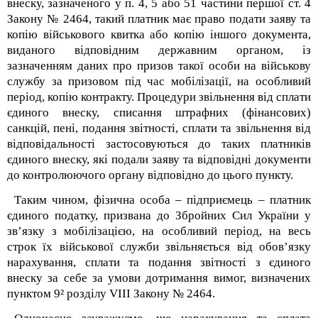
внеску, зазначеного у п. 4, 5 або 5
1
частини першої ст. 4
Закону № 2464, такий платник має право подати заяву та
копію військового квитка або копію іншого документа,
виданого відповідним державним органом, із
зазначенням даних про призов такої особи на військову
службу за призовом під час мобілізації, на особливий
період, копію контракту. Процедури звільнення від сплати
єдиного внеску, списання штрафних (фінансових)
санкцій, пені, подання звітності, сплати та звільнення від
відповідальності застосовуються до таких платників
єдиного внеску, які подали заяву та відповідні документи
до контролюючого органу відповідно до цього пункту.
Таким чином, фізична особа – підприємець – платник
єдиного податку, призвана до Збройних Сил України у
зв’язку з мобілізацією, на особливий період, на весь
строк їх військової служби звільняється від обов’язку
нарахування, сплати та подання звітності з єдиного
внеску за себе
за умови дотримання вимог, визначених
пунктом 9² розділу VIII Закону № 2464.