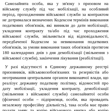
Самозайнята особа, яка у зв'язку з призовом на
військову службу під час мобілізації, на особливий
період, проходженням військової служби за контрактом
не дотрималася визначених Кодексом термінів виконання
податкових обов'язків, які виникли до дати мобілізації,
укладення контракту та/або під час проходження
військової служби, звільняється від відповідальності,
передбаченої Кодексом за невиконання податкових
обов'язків, за умови виконання таких обов'язків протягом
180 календарних днів з дня демобілізації (звільнення з
військової служби), закінчення лікування (реабілітації).
У разі відсутності в Єдиному державному реєстрі
призовників, військовозобов'язаних та резервістів або
неотримання центральним органом виконавчої влади, що
реалізує державну податкову політику, відомостей про
дату мобілізації, укладення контракту, демобілізації
(звільнення з військової служби) самозайнятої особи
(фізичної особи – підприємця, особи, яка провадить
незалежну професійну діяльність), така особа має право
подати заяву та копію військового квитка або копію