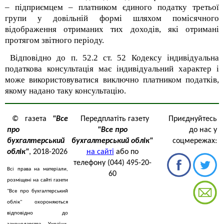
– підприємцем – платником єдиного податку третьої
групи у довільній формі шляхом помісячного
відображення отриманих тих доходів, які отримані
протягом звітного періоду.
Відповідно до п. 52.2 ст. 52 Кодексу індивідуальна
податкова консультація має індивідуальний характер і
може використовуватися виключно платником податків,
якому надано таку консультацію.
© газета
"Все
Передплатіть газету
Приєднуйтесь
про
"Все про
до нас у
бухгалтерський
бухгалтерський облік"
соцмережах:
облік"
, 2018-2026
на сайті
або по
телефону (044) 495-20-
Всі права на матеріали,
60
розміщені на сайті газети
"Все про бухгалтерський
облік" охороняються
відповідно до