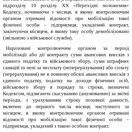
підрозділу 10 розділу XX «Перехідні положення»
Кодексу, починаючи з місяця, в якому контролюючим
органом отримані відомості про мобілізацію такої
фізичної особи – підприємця, укладений контракт,
закінчуючи місяцем, в якому таку особу демобілізовано
(звільнено з військової служби).
Нараховані контролюючим органом за період
мобілізації або дії контракту суми авансових внесків з
єдиного податку та військового збору, суми штрафних
санкцій та пені за несплату (неперерахування) або сплату
(перерахування) не в повному обсязі авансових внесків з
єдиного податку, податку на доходи фізичних осіб,
військового збору в порядку та строки, визначені
Кодексом, підлягають скасуванню (анулюванню) за звітні
періоди, з урахуванням строку позовної давності,
включно до першого числа місяця, наступного за
місяцем, в якому контролюючим органом отримані
відомості про мобілізацію такої фізичної особи –
підприємця, укладений з такою особою контракт.