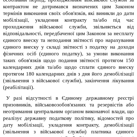
контрактом не дотримався визначених цим Законом
термінів виконання своїх обов'язків, які виникли до дати
мобілізації, укладення контракту та/або під час
проходження військової служби, звільняється від
відповідальності, передбаченої цим Законом за несплату
єдиного внеску та неподання звітності про нарахування
єдиного внеску у складі звітності з податку на доходи
фізичних осіб (єдиного податку), за умови виконання
таких обов'язків щодо подання звітності протягом 150
календарних днів та/або щодо сплати єдиного внеску
протягом 180 календарних днів з дня його демобілізації
(звільнення з військової служби), закінчення лікування
(реабілітації).
У разі відсутності в Єдиному державному реєстрі
призовників, військовозобов'язаних та резервістів або
неотримання центральним органом виконавчої влади, що
реалізує державну податкову політику, відомостей про
дату мобілізації, укладення контракту, демобілізації
(звільнення з військової служби) платника єдиного