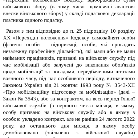
військового збору (в тому числі щомісячні авансові
внески військового збору) у складі податкової декларації
платника єдиного податку.
Разом з тим відповідно до п. 25 підрозділу 10 розділу
XX «Перехідні положення» Кодексу самозайняті особи
(фізичні особи – підприємці, особи, які провадять
незалежну професійну діяльність), які мали або не мали
найманих працівників, призвані на військову службу під
час мобілізації або залучені до виконання обов'язків
щодо мобілізації за посадами, передбаченими штатами
воєнного часу, під час особливого періоду, визначеного
Законом України від 21 жовтня 1993 року № 3543-XII
«Про мобілізаційну підготовку та мобілізацію» (далі –
Закон № 3543), або за контрактом, на весь період їхньої
військової служби (з першого числа місяця, в якому
особу призвано на військову службу або в якому з
особою укладено контракт, але не раніше 24 лютого 2022
року, до останнього дня місяця, в якому особу
демобілізовано (звільнено з військової служби)