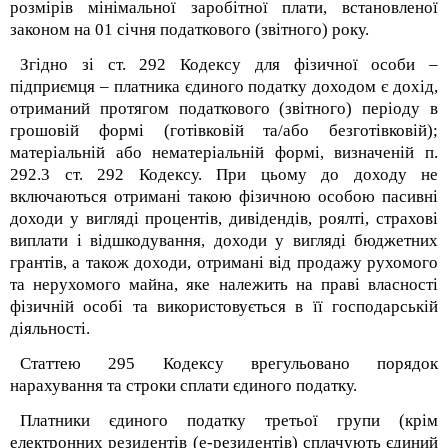
розмірів мінімальної заробітної плати, встановленої
законом на 01 січня податкового (звітного) року.
Згідно зі ст. 292 Кодексу для фізичної особи –
підприємця – платника єдиного податку доходом є дохід,
отриманий протягом податкового (звітного) періоду в
грошовій формі (готівковій та/або безготівковій);
матеріальній або нематеріальній формі, визначеній п.
292.3 ст. 292 Кодексу. При цьому до доходу не
включаються отримані такою фізичною особою пасивні
доходи у вигляді процентів, дивідендів, роялті, страхові
виплати і відшкодування, доходи у вигляді бюджетних
грантів, а також доходи, отримані від продажу рухомого
та нерухомого майна, яке належить на праві власності
фізичній особі та використовується в її господарській
діяльності.
Статтею 295 Кодексу врегульовано порядок
нарахування та строки сплати єдиного податку.
Платники єдиного податку третьої групи (крім
електронних резидентів (е-резидентів) сплачують єдиний