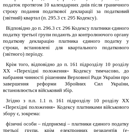
податок протягом 10 календарних днів після граничного
строку подання податкової декларації за податковий
(звітний) квартал (п. 295.3 ст. 295 Кодексу).
Відповідно до п. 296.3 ст. 296 Кодексу платники єдиного
податку третьої групи подають до контролюючого органу
податкову декларацію платника єдиного податку у
строки, встановлені для квартального податкового
(звітного) періоду.
Крім того, відповідно до п. 16
1
підрозділу 10 розділу
ХХ «Перехідні положення» Кодексу тимчасово, до
набрання чинності рішенням Верховної Ради України про
завершення реформи Збройних Сил України,
встановлюється військовий збір.
Згідно з п.п. 1.1 п. 16
1
підрозділу 10 розділу XX
«Перехідні положення» Кодексу платниками військового
збору є, зокрема:
фізичні особи – підприємці – платники єдиного податку
третьої групи, крім електронних резидентів (е-