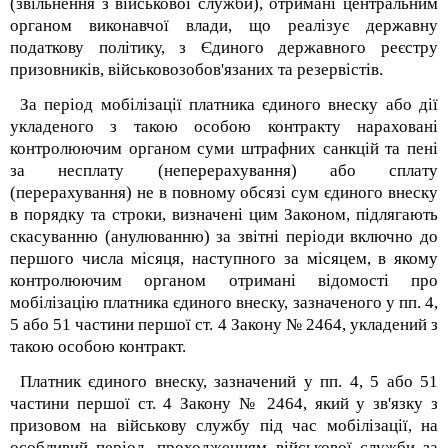
(звільнення з військової служби), отримані центральним
органом виконавчої влади, що реалізує державну
податкову політику, з Єдиного державного реєстру
призовників, військовозобов'язаних та резервістів.
За період мобілізації платника єдиного внеску або дії
укладеного з такою особою контракту нараховані
контролюючим органом суми штрафних санкцій та пені
за несплату (неперерахування) або сплату
(перерахування) не в повному обсязі сум єдиного внеску
в порядку та строки, визначені цим Законом, підлягають
скасуванню (анулюванню) за звітні періоди включно до
першого числа місяця, наступного за місяцем, в якому
контролюючим органом отримані відомості про
мобілізацію платника єдиного внеску, зазначеного у пп. 4,
5 або 5
1
частини першої ст. 4 Закону № 2464, укладений з
такою особою контракт.
Платник єдиного внеску, зазначений у пп. 4, 5 або 5
1
частини першої ст. 4 Закону № 2464, який у зв'язку з
призовом на військову службу під час мобілізації, на
особливий період, проходженням військової служби за