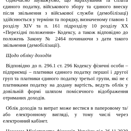
Одночасно зауважуємо, що нарахування та сплата
єдиного податку, військового збору та єдиного внеску
після звільнення з військової служби (демобілізаці)
здійснюється у терміни та порядку, визначеному главою 1
розділу XIV та п. 16
1
підрозділу 10 розділу XX
«Перехідні положення» Кодексу, а також відповідно до
положень Закону № 2464 починаючи з дати такого
звільнення (демобілізації).
Щодо обліку доходів
Відповідно до п. 296.1 ст. 296 Кодексу фізичні особи –
підприємці – платники єдиного податку першої і другої
груп та платники єдиного податку третьої групи, які не є
платниками податку на додану вартість, ведуть облік у
довільній формі шляхом помісячного відображення
отриманих доходів.
Облік доходів та витрат може вестися в паперовому та/
або електронному вигляді, у тому числі через
електронний кабінет.