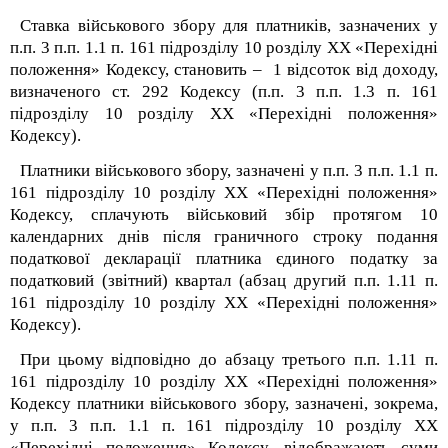
Ставка військового збору для платників, зазначених у
п.п. 3 п.п. 1.1 п. 16
1
підрозділу 10 розділу XX «Перехідні
положення» Кодексу, становить – 1 відсоток від доходу,
визначеного ст. 292 Кодексу (п.п. 3 п.п. 1.3 п. 16
1
підрозділу 10 розділу XX «Перехідні положення»
Кодексу).
Платники військового збору, зазначені у п.п. 3 п.п. 1.1 п.
16
1
підрозділу 10 розділу XX «Перехідні положення»
Кодексу, сплачують військовий збір протягом 10
календарних днів після граничного строку подання
податкової декларації платника єдиного податку за
податковий (звітний) квартал (абзац другий п.п. 1.11 п.
16
1
підрозділу 10 розділу XX «Перехідні положення»
Кодексу).
При цьому відповідно до абзацу третього п.п. 1.11 п.
16
1
підрозділу 10 розділу XX «Перехідні положення»
Кодексу платники військового збору, зазначені, зокрема,
у п.п. 3 п.п. 1.1 п. 16
1
підрозділу 10 розділу XX
«Перехідні положення» Кодексу, відображають суми