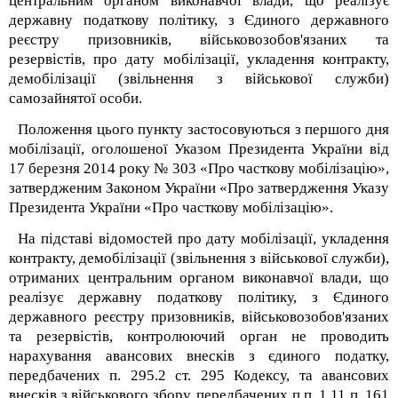
центральним органом виконавчої влади, що реалізує
державну податкову політику, з Єдиного державного
реєстру призовників, військовозобов'язаних та
резервістів, про дату мобілізації, укладення контракту,
демобілізації (звільнення з військової служби)
самозайнятої особи.
Положення цього пункту застосовуються з першого дня
мобілізації, оголошеної Указом Президента України від
17 березня 2014 року № 303 «Про часткову мобілізацію»,
затвердженим Законом України «Про затвердження Указу
Президента України «Про часткову мобілізацію».
На підставі відомостей про дату мобілізації, укладення
контракту, демобілізації (звільнення з військової служби),
отриманих центральним органом виконавчої влади, що
реалізує державну податкову політику, з Єдиного
державного реєстру призовників, військовозобов'язаних
та резервістів, контролюючий орган не проводить
нарахування авансових внесків з єдиного податку,
передбачених п. 295.2 ст. 295 Кодексу, та авансових
внесків з військового збору, передбачених п.п. 1.11 п. 16
1