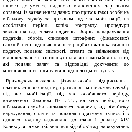
іншого документа, виданого відповідним державним
органом, із зазначенням даних про призов такої особи на
військову службу за призовом під час мобілізації, на
особливий період, копію контракту. Процедури
звільнення від сплати податків, зборів, ненарахування
податків, зборів, списання штрафних (фінансових)
санкцій, пені, відновлення реєстрації як платника єдиного
податку, подання звітності, сплати та звільнення від
відповідальності застосовуються до самозайнятих осіб,
які подали заяву та відповідні документи до
контролюючого органу відповідно до цього пункту.
Враховуючи викладене, фізична особа – підприємець –
платник єдиного податку, призваний на військову службу
під час мобілізації, під час особливого періоду,
визначеного Законом № 3543, на весь період його
військової служби звільняється, зокрема, від обов’язку
нарахування, сплати та подання податкової звітності з
єдиного податку відповідно до глави 1 розділу XIV
Кодексу, а також звільняється від обов’язку нарахування,