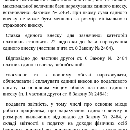
максимальної величини бази нарахування єдиного внеску,
встановленої Законом № 2464. При цьому сума єдиного
внеску не може бути меншою за розмір мінімального
страхового внеску.
Ставка єдиного внеску для зазначеної категорій
платників становить 22 відсотки до бази нарахування
єдиного внеску (частина п’ята ст. 8 Закону № 2464).
Відповідно до частини другої ст. 6 Закону № 2464
платник єдиного внеску зобов'язаний:
своєчасно та в повному обсязі нараховувати,
обчислювати і сплачувати єдиний внесок до податкового
органу за основним місцем обліку платника єдиного
внеску (п. 1 частини другої ст. 6 Закону № 2464);
подавати звітність, у тому числі про основне місце
роботи працівника, про нарахування єдиного внеску в
розмірах, визначених відповідно до Закону № 2464, у
складі звітності з податку на доходи фізичних осіб
(єдиного податку) до податкового органу за основним