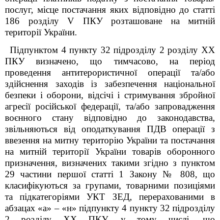
послуг, місце постачання яких відповідно до статті
186 розділу V ПКУ розташоване на митній
території України.
Підпунктом 4 пункту 32 підрозділу 2 розділу XX
ПКУ визначено, що тимчасово, на період
проведення антитерористичної операції та/або
здійснення заходів із забезпечення національної
безпеки і оборони, відсічі і стримування збройної
агресії російської федерації, та/або запровадження
воєнного стану відповідно до законодавства,
звільняються від оподаткування ПДВ операції з
ввезення на митну територію України та постачання
на митній території України товарів оборонного
призначення, визначених такими згідно з пунктом
29 частини першої статті 1 Закону № 808, що
класифікуються за групами, товарними позиціями
та підкатегоріями УКТ ЗЕД, перерахованими в
абзацах «а» – «н» підпункту 4 пункту 32 підрозділу
2 розділу XX ПКУ, у тому числі, що