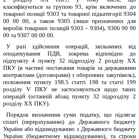
класифікуються за групою 93, крім включених до
товарної позиції 9303 та товарної підкатегорії 9304
00 00 00, а також 9305 (лише призначених для
виробів товарних позицій 9303 – 9304), 9306 90 90
00 та 9307 00 00 00.
У разі здійснення операцій, звільнених від
оподаткування ПДВ, зокрема відповідно до
підпункту 4 пункту 32 підрозділу 2 розділу XX
ПКУ (в частині постачання товарів за державними
контрактами (договорами) з оборонних закупівель),
положення пункту 198.5 статті 198 та статті 199
розділу V ПКУ не застосовуються щодо таких
операцій (останній абзац пункту 32 підрозділу 2
розділу XX ПКУ).
Порядок визначення суми податку, що підлягає
сплаті (перерахуванню) до Державного бюджету
України або відшкодуванню з Державного бюджету
України (бюджетному відшкодуванню), та строки