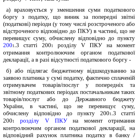
а) враховується у зменшення суми податкового
боргу з податку, що виник за попередні звітні
(податкові) періоди (у тому числі розстроченого або
відстроченого відповідно до ПКУ) в частині, що не
перевищує суму, обчислену відповідно до пункту
200
.3 статті 200
розділу V ПКУ
на момент
1
1
отримання контролюючим органом податкової
декларації, а в разі відсутності податкового боргу -
б) або підлягає бюджетному відшкодуванню за
заявою платника у сумі податку, фактично сплаченій
отримувачем товарів/послуг у попередніх та
звітному податкових періодах постачальникам таких
товарів/послуг або до Державного бюджету
України, в частині, що не перевищує суму,
обчислену відповідно до пункту 200
.3 статті
1
200
розділу V ПКУ
на момент отримання
1
контролюючим органом податкової декларації, на
відповідний рахунок платника податку в банку /