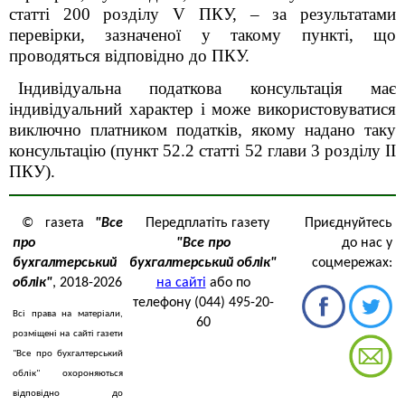
статті 200 розділу V ПКУ, – за результатами
перевірки, зазначеної у такому пункті, що
проводяться відповідно до ПКУ.
Індивідуальна податкова консультація має
індивідуальний характер і може використовуватися
виключно платником податків, якому надано таку
консультацію (пункт 52.2 статті 52 глави 3 розділу ІІ
ПКУ).
© газета
"Все
Передплатіть газету
Приєднуйтесь
про
"Все про
до нас у
бухгалтерський
бухгалтерський облік"
соцмережах:
облік"
, 2018-2026
на сайті
або по
телефону (044) 495-20-
Всі права на матеріали,
60
розміщені на сайті газети
"Все про бухгалтерський
облік" охороняються
відповідно до