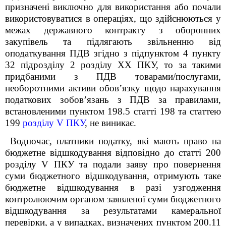
призначені виключно для використання або почали
використовуватися в операціях, що здійснюються у
межах державного контракту з оборонних
закупівель та підлягають звільненню від
оподаткування ПДВ згідно з підпунктом 4 пункту
32 підрозділу 2 розділу XX ПКУ, то за такими
придбаними з ПДВ товарами/послугами,
необоротними активи обов’язку щодо нарахування
податкових зобов’язань з ПДВ за правилами,
встановленими пунктом 198.5 статті 198 та статтею
199
розділу V ПКУ
, не виникає.
Водночас, платники податку, які мають право на
бюджетне відшкодування відповідно до статті 200
розділу V ПКУ та подали заяву про повернення
суми бюджетного відшкодування, отримують таке
бюджетне відшкодування в разі узгодження
контролюючим органом заявленої суми бюджетного
відшкодування за результатами камеральної
перевірки, а у випадках, визначених пунктом 200.11