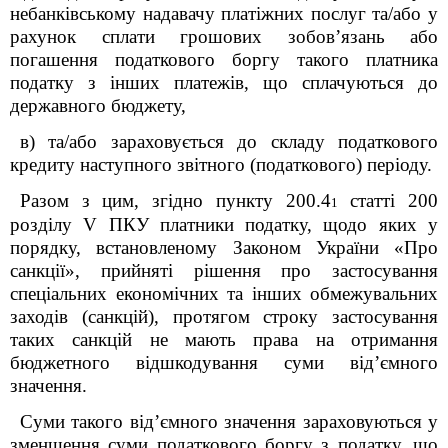
небанківському надавачу платіжних послуг та/або у
рахунок сплати грошових зобов’язань або
погашення податкового боргу такого платника
податку з інших платежів, що сплачуються до
державного бюджету,
в) та/або зараховується до складу податкового
кредиту наступного звітного (податкового) періоду.
Разом з цим, згідно пункту 200.4
статті 200
1
розділу V ПКУ платники податку, щодо яких у
порядку, встановленому Законом України «Про
санкції», прийняті рішення про застосування
спеціальних економічних та інших обмежувальних
заходів (санкцій), протягом строку застосування
таких санкцій не мають права на отримання
бюджетного відшкодування суми від’ємного
значення.
Суми такого від’ємного значення зараховуються у
зменшення суми податкового боргу з податку, що