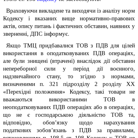
Враховуючи викладене та виходячи із аналізу норм
Кодексу і вказаних вище нормативно-правових
актів, опису питань і фактичних обставин, наявних у
зверненні, ДПС інформує.
Якщо ТМЦ придбавалися ТОВ з ПДВ для цілей
використання в оподатковуваних ПДВ операціях,
але були знищені (втрачені) внаслідок дії обставин
непереборної сили у період дії воєнного,
надзвичайного стану, то згідно з нормами,
визначеними п. 32
1
підрозділу 2 розділу XX
«Перехідні положення» Кодексу, такі товари не
вважаються використаними ТОВ в
неоподатковуваних ПДВ операціях або в операціях,
що не є господарською діяльністю ТОВ та,
відповідно, обов’язку щодо нарахування
податкових зобов’язань з ПДВ за правилами,
встановленими п. 198.5 ст. 198 Кодексу у ТОВ не