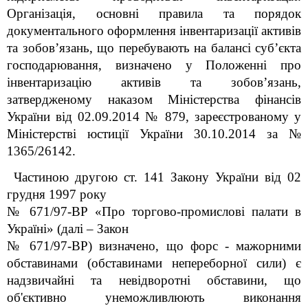
Організація, основні правила та порядок
документального оформлення інвентаризації активів
та зобов’язань, що перебувають на балансі суб’єкта
господарювання, визначено у Положенні про
інвентаризацію активів та зобов’язань,
затвердженому наказом Міністерства фінансів
України від 02.09.2014 № 879, зареєстрованому у
Міністерстві юстиції України 30.10.2014 за №
1365/26142.
Частиною другою ст. 14
1
Закону України від 02
грудня 1997 року
№ 671/97-ВР «Про торгово-промислові палати в
Україні» (далі – Закон
№ 671/97-ВР) визначено, що форс - мажорними
обставинами (обставинами непереборної сили) є
надзвичайні та невідворотні обставини, що
об'єктивно унеможливлюють виконання