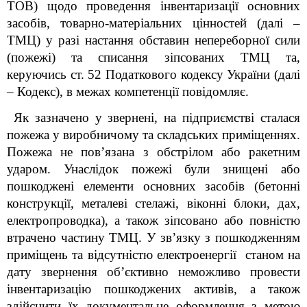
ТОВ) щодо проведення інвентаризації основних
засобів, товарно-матеріальних цінностей (далі –
ТМЦ) у разі настання обставин непереборної сили
(пожежі) та списання зіпсованих ТМЦ та,
керуючись ст. 52 Податкового кодексу України (далі
– Кодекс), в межах компетенції повідомляє.
Як зазначено у звернені, на підприємстві сталася
пожежа у виробничому та складських приміщеннях.
Пожежа не пов’язана з обстрілом або ракетним
ударом. Унаслідок пожежі були знищені або
пошкоджені елементи основних засобів (бетонні
конструкції, металеві стелажі, віконні блоки, дах,
електропроводка), а також зіпсовано або повністю
втрачено частину ТМЦ. У зв’язку з пошкодженням
приміщень та відсутністю електроенергії станом на
дату звернення об’єктивно неможливо провести
інвентаризацію пошкоджених активів, а також
здійснити їх документальне оформлення з метою