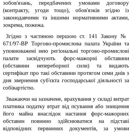
зобов'язань, передбачених умовами договору
(контракту, угоди тощо), обов'язків згідно із
законодавчими та іншими нормативними актами,
зокрема, пожежа.
Згідно з частиною першою ст. 14
1
Закону №
671/97-ВР Торгово-промислова палата України та
уповноважені нею регіональні торгово-промислові
палати засвідчують форс-мажорні обставини
(обставини непереборної сили) та видають
сертифікат про такі обставини протягом семи днів з
дня звернення суб'єкта господарської діяльності за
собівартістю.
Зважаючи на зазначене, врахування у складі витрат
платника податку втрат від псування або знищення
його майна внаслідок настання форс-мажорних
обставин повинно здійснюватися на підставі
відповідних первинних документів, за умови