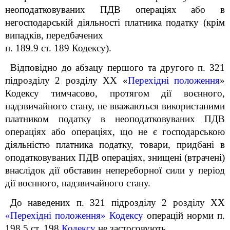
неоподатковуваних ПДВ операціях або в
негосподарській діяльності платника податку (крім
випадків, передбачених
п. 189.9 ст. 189 Кодексу).
Відповідно до абзацу першого та другого п. 32
1
підрозділу 2 розділу XX «
Перехідні положення
»
Кодексу тимчасово, протягом дії воєнного,
надзвичайного стану, не вважаються використаними
платником податку в неоподатковуваних ПДВ
операціях або операціях, що не є господарською
діяльністю платника податку, товари, придбані в
оподатковуваних ПДВ операціях, знищені (втрачені)
внаслідок дії обставин непереборної сили у період
дії воєнного, надзвичайного стану.
До наведених п. 32
1
підрозділу 2 розділу XX
«Перехідні положення» Кодексу
операцій норми п.
198.5 ст. 198
Кодексу
не застосовують.