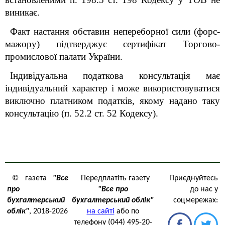
виникає.
Факт настання обставин непереборної сили (форс-
мажору) підтверджує сертифікат Торгово-
промислової палати України.
Індивідуальна податкова консультація має
індивідуальний характер і може використовуватися
виключно платником податків, якому надано таку
консультацію (п. 52.2 ст. 52 Кодексу).
© газета
"Все
Передплатіть газету
Приєднуйтесь
про
"Все про
до нас у
бухгалтерський
бухгалтерський облік"
соцмережах:
облік"
, 2018-2026
на сайті
або по
телефону (044) 495-20-