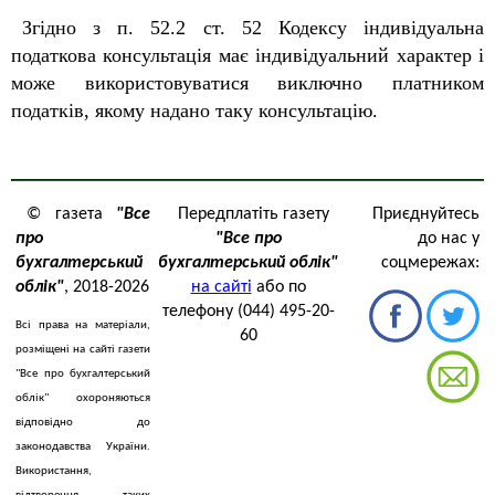
Згідно з п. 52.2 ст. 52 Кодексу індивідуальна
податкова консультація має індивідуальний характер і
може використовуватися виключно платником
податків, якому надано таку консультацію.
© газета
"Все
Передплатіть газету
Приєднуйтесь
про
"Все про
до нас у
бухгалтерський
бухгалтерський облік"
соцмережах:
облік"
, 2018-2026
на сайті
або по
телефону (044) 495-20-
Всі права на матеріали,
60
розміщені на сайті газети
"Все про бухгалтерський
облік" охороняються
відповідно до
законодавства України.
Використання,