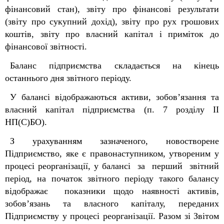
фінансовий стан), звіту про фінансові результати
(звіту про сукупний дохід), звіту про рух грошових
коштів, звіту про власний капітал і приміток до
фінансової звітності.
Баланс підприємства складається на кінець
останнього дня звітного періоду.
У балансі відображаються активи, зобов’язання та
власний капітал підприємства (п. 7 розділу ІІ
НП(С)БО).
З урахуванням зазначеного, н
овостворене
Підприємство, яке є правонаступником, утвореним у
процесі реорганізації, у балансі
за перший звітний
період, на початок звітного періоду такого балансу
відображає показники щодо наявності активів,
зобов’язань та власного капіталу, переданих
Підприємству у процесі реорганізації. Р
азом зі Звітом