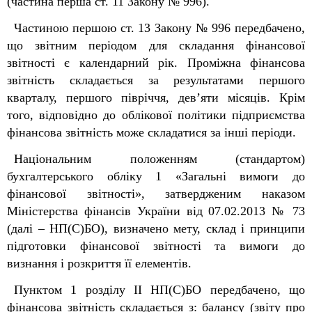
(частина перша ст. 11 Закону № 996).
Частиною першою ст. 13 Закону № 996 передбачено,
що звітним періодом для складання фінансової
звітності є календарний рік. Проміжна фінансова
звітність складається за результатами першого
кварталу, першого півріччя, дев’яти місяців. Крім
того, відповідно до облікової політики підприємства
фінансова звітність може складатися за інші періоди.
Національним положенням (стандартом)
бухгалтерського обліку 1 «Загальні вимоги до
фінансової звітності», затвердженим наказом
Міністерства фінансів України від 07.02.2013 № 73
(далі – НП(С)БО), визначено мету, склад і принципи
підготовки фінансової звітності та вимоги до
визнання і розкриття її елементів.
Пунктом 1 розділу ІІ НП(С)БО передбачено, що
фінансова звітність складається з: балансу (звіту про