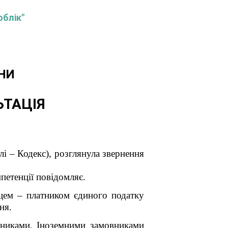
облік"
НИ
ЬТАЦІЯ
і – Кодекс), розглянула звернення
петенції повідомляє.
цем – платником єдиного податку
ня.
вниками. Іноземними замовниками