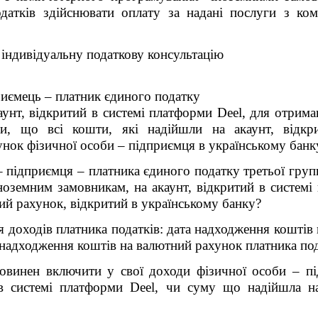
датків здійснювати оплату за надані послуги з ко
 індивідуальну податкову консультацію
риємець – платник єдиного податку
аунт, відкритий в системі платформи Deel, для отрима
и, що всі кошти, які надійшли на акаунт, відкр
нок фізичної особи – підприємця в українському банк
– підприємця – платника єдиного податку третьої гру
іноземним замовникам, на акаунт, відкритий в системі
й рахунок, відкритий в українському банку?
 доходів платника податків: дата надходження коштів 
а надходження коштів на валютний рахунок платника под
повинен включити у свої доходи фізичної особи – п
 в системі платформи Deel, чи суму що надійшла н