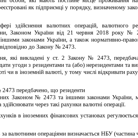
чні особи, які мають постійне місце проживання на
еєстровані як підприємці у порядку, визначеному зако
ері здійснення валютних операцій, валютного ре
їни, Законом України від 21 червня 2018 року № 2
, іншими законами України, а також нормативно-прав
 відповідно до Закону № 2473.
я, які викладені у ст. 2 Закону № 2473, передбача
ати угоди з резидентами та (або) нерезидентами та ви
ті чи в іноземній валюті, у тому числі відкривати ра
№ 2473 передбачено, що резиденти
ених Законом № 2473 та іншими законами України, м
 здійснювати через такі рахунки валютні операції.
унків в іноземних фінансових установах регулюється з
за валютними операціями визначається НБУ (частина ч