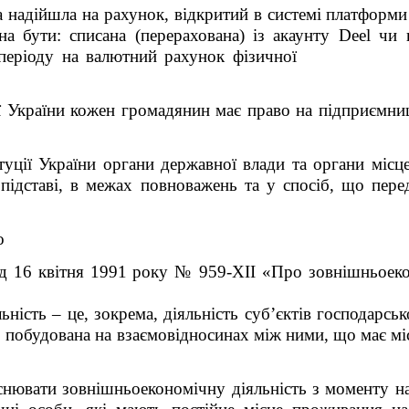
а надійшла на рахунок, відкритий в системі платформи
а бути: списана (перерахована) із акаунту Deel чи
вого періоду на валютний рахунок фізичної осо
ї України кожен громадянин має право на підприємниц
уції України органи державної влади та органи місце
 підставі, в межах повноважень та у спосіб, що пере
о
від 16 квітня 1991 року № 959-XII «Про зовнішньоеко
ість – це, зокрема, діяльність суб’єктів господарськ
, побудована на взаємовідносинах між ними, що має місц
снювати зовнішньоекономічну діяльність з моменту на