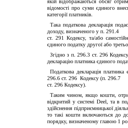
якій відображаються обсяг отрима
відомості про суми єдиного внес
категорії платників.
Така податкова декларація под
доходу, визначеного у п. 291.4
ст. 291 Кодексу, та/або самості
єдиного податку другої або третьо
Згідно з п. 296.3 ст. 296 Коде
декларацію платника єдиного подат
Податкова декларація платника 
296.6 ст. 296 Кодексу (п. 296.7
ст. 296 Кодексу).
Таким чином, якщо кошти, отрим
відкритий у системі Deel, та в п
здійснення підприємницької діяльн
то такі кошти включаються до д
порядку, визначеному главою 1 ро