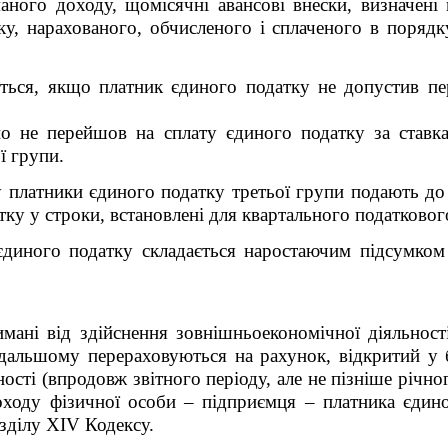
ного доходу, щомісячні авансові внески, визначені 
ку, нарахованого, обчисленого і сплаченого в порядк
ається, якщо платник єдиного податку не допустив 
йно не перейшов на сплату єдиного податку за ставк
ї групи.
ксу платники єдиного податку третьої групи подають 
ку у строки, встановлені для квартального податкового
єдиного податку складається наростаючим підсумком
ані від здійснення зовнішньоекономічної діяльності,
одальшому перераховуються на рахунок, відкритий у б
ості (впродовж звітного періоду, але не пізніше річног
оходу фізичної особи – підприємця – платника єдино
зділу XIV Кодексу.