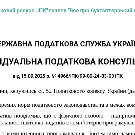
овий ресурс "ІПК" газети "Все про бухгалтерський 
ЕРЖАВНА ПОДАТКОВА СЛУЖБА УКРАЇ
ІДУАЛЬНА ПОДАТКОВА КОНСУЛ
від 15.09.2025 р. № 4966/ІПК/99-00-24-03-03 ІПК
ни, керуючись ст. 52 Податкового кодексу України (дал
ремих норм податкового законодавства та в межах ком
датків повідомив, що є фізичною особою – підприєм
льності платника податків є комп’ютерне програмуван
и з комп’ютерного програмування іноземними замо