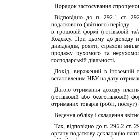
Порядок застосування спрощеної 
Відповідно до п. 292.1 ст. 2
податкового (звітного) періоду
в грошовій формі (готівковій та/
Кодексу. При цьому до доходу н
дивідендів, роялті, страхові вип
продажу рухомого та нерухомого
господарській діяльності.
Дохід, виражений в іноземній 
встановленим НБУ на дату отриманн
Датою отримання доходу платни
(готівковій або безготівковій) 
отриманих товарів (робіт, послуг) 
Ведення обліку і складення звітн
Так, відповідно до п. 296.2 ст.
органу податкову декларацію платн