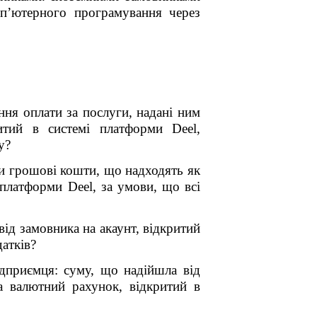
мп’ютерного програмування через
ння оплати за послуги, надані ним
итий в системі платформи Deel,
у?
пи грошові кошти, що надходять як
 платформи Deel, за умови, що всі
від замовника на акаунт, відкритий
атків?
ідприємця: суму, що надійшла від
а валютний рахунок, відкритий в