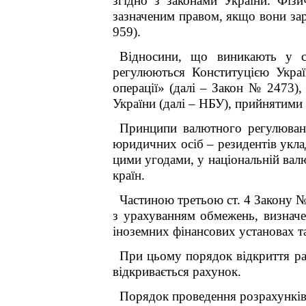
згідно з законами України. Фізи
зазначеним правом, якщо вони зар
959).
Відносини, що виникають у сф
регулюються Конституцією Укра
операції» (далі – Закон № 2473)
України (далі – НБУ), прийнятими
Принципи валютного регулюванн
юридичних осіб – резидентів уклад
цими угодами, у національній валю
країн.
Частиною третьою ст. 4 Закону 
з урахуванням обмежень, визнач
іноземних фінансових установах та
При цьому порядок відкриття рах
відкривається рахунок.
Порядок проведення розрахунків 