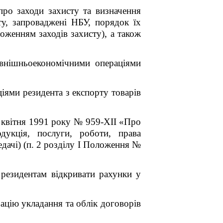
о заходи захисту та визначення
ту, запроваджені НБУ, порядок їх
женням заходів захисту), а також
внішньоекономічними операціями
ями резидента з експорту товарів
6 квітня 1991 року № 959-XII «Про
дукція, послуги, роботи, права
едачі) (п. 2 розділу I Положення №
 резидентам відкривати рахунки у
цію укладання та облік договорів