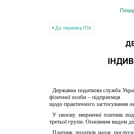
Пошук
До переліку IПК
Д
ІНДИВ
Державна податкова служба Украї
фізичної особи – підприємця
щодо практичного застосування ок
У своєму зверненні платник по
третьої групи.
Основним видом дія
Платник податків надає послуг