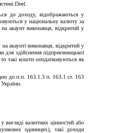
стемі Deel.
ься до доходу, відображаються у
аховуються у національну валюту за
на акаунт виконавця, відкритий у
 на акаунті виконавця, відкритий у
їни для здійснення підприємницької
, то такі кошти оподатковуються як
о до п.п. 163.1.3 п. 163.1 ст. 163
 України.
 у вигляді валютних цінностей або
хункових одиницях), такі доходи