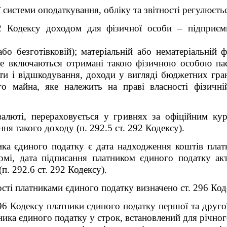
системи оподаткування, обліку та звітності регулюєть
92 Кодексу доходом для фізичної особи – підприєм
або безготівковій); матеріальній або нематеріальній ф
е включаються отримані такою фізичною особою паси
лати і відшкодування, доходи у вигляді бюджетних гран
 майна, яке належить на праві власності фізичній
валюті, перераховується у гривнях за офіційним ку
я такого доходу (п. 292.5 ст. 292 Кодексу).
ка єдиного податку є дата надходження коштів плат
формі, дата підписання платником єдиного податку ак
(п. 292.6 ст. 292 Кодексу).
ості платниками єдиного податку визначено ст. 296 Код
 296 Кодексу платники єдиного податку першої та дру
ика єдиного податку у строк, встановлений для річного