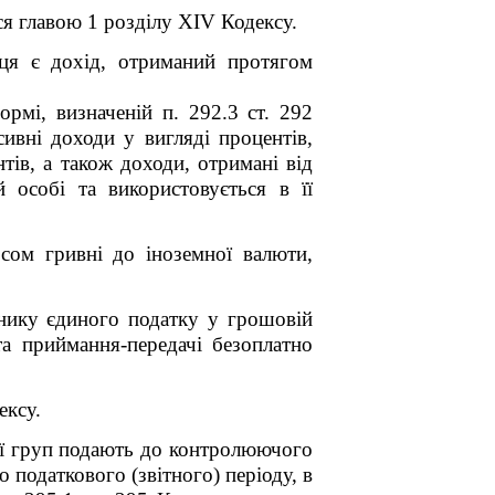
ся главою 1 розділу XIV Кодексу.
ця є дохід, отриманий протягом
ормі, визначеній п. 292.3 ст. 292
вні доходи у вигляді процентів,
тів, а також доходи, отримані від
 особі та використовується в її
рсом гривні до іноземної валюти,
нику єдиного податку у грошовій
та приймання-передачі безоплатно
ексу.
гої груп подають до контролюючого
 податкового (звітного) періоду, в