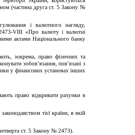
 території України, користуються
ном (частина друга ст. 5 Закону №
гулювання і валютного нагляду,
473-VIII «Про валюту і валютні
овими актами Національного банку
ють, зокрема, право фізичних та
конувати зобов’язання, пов’язані з
хунки у фінансових установах інших
ають право відкривати рахунки в
аконодавством тієї країни, в якій
етверта ст. 5 Закону № 2473).