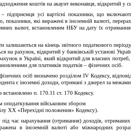
адходження коштів на акаунт виконавця, відкритий у си
– підприємця усі вартісні показники, що включают
о, показники, які виражені в іноземній валюті, перер
емних валют, встановленим НБУ на дату їх отримання 
и залишаються на кінець звітного податкового періоду
ься на рахунок, відкритий у банківській установі Укра
рахунок в Україні, який відкритий для власних потреб
ановленими для платників податків – фізичних осіб.
зичних осіб визначено розділом ІV Кодексу, відповідн
дента є іноземні доходи, отримані з джерел за межами
встановлено п. 170.11 ст. 170 Кодексу.
ом оподаткування військовим збором
ілу XX «Перехідні положення» Кодексу).
су під час нарахування (отримання) доходів, отриманих
иражена в іноземній валюті або міжнародних розра