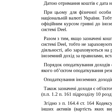
Датою отримання коштів є дата н
При цьому для фізичної особи 
національній валюті України. Тобт
офіційним курсом гривні до іноз
системі Deel.
Разом з тим, якщо зазначені кошт
системі Deel, тобто не зараховуют
діяльності, або зараховуються на 
іноземний дохід за правилами, вст
Порядок оподаткування доходів фі
якого об’єктом оподаткування рези
Оподаткування іноземних доходів 
Також зазначені доходи є об'єкт
(п.п. 1.2 п. 16
1
підрозділу 10 розд
Згідно з п. 164.4 ст. 164 Кодек
інших активів (вартість яких в