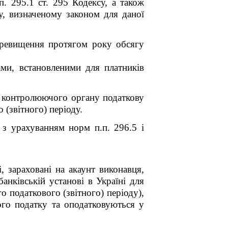
п. 295.1 ст. 295 Кодексу, а також
у, визначеному законом для даної
перевищення протягом року обсягу
ами, встановленими для платників
до контролюючого органу податкову
 (звітного) періоду.
 з урахуванням норм п.п. 296.5 і
 зараховані на акаунт виконавця,
анківській установі в Україні для
о податкового (звітного) періоду),
го податку та оподатковуються у