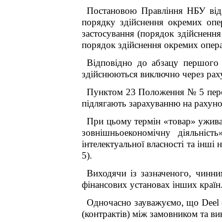
Постановою Правління НБУ від
порядку здійснення окремих опер
застосування (порядок здійсненн
порядок здійснення окремих опера
Відповідно до абзацу першого
здійснюються виключно через раху
Пунктом 23 Положення № 5 перед
підлягають зарахуванню на рахунок
При цьому термін «товар» ужива
зовнішньоекономічну діяльніст
інтелектуальної власності та інші
5).
Виходячи із зазначеного, чинн
фінансових установах інших країн
Одночасно зауважуємо, що Deel 
(контрактів) між замовником та ви