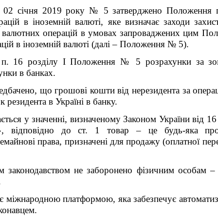
 02 січня 2019 року № 5 затверджено Положення пр
ацій в іноземній валюті, яке визначає заходи захис
я валютних операцій в умовах запроваджених цим Поло
цій в іноземній валюті (далі – Положення № 5).
 п. 16 розділу I Положення № 5 розрахунки за зо
нки в банках.
бачено, що грошові кошти від нерезидента за операці
 резидента в Україні в банку.
ється у значенні, визначеному Законом України від 1
ь», відповідно до ст. 1 товар – це будь-яка про
 немайнові права, призначені для продажу (оплатної пер
им законодавством не заборонено фізичним особам –
.
є міжнародною платформою, яка забезпечує автоматиза
конавцем.