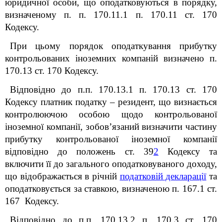
юридичної особи, що оподатковуються в порядку,
визначеному п. п. 170.11.1 п. 170.11 ст. 170
Кодексу.
При цьому порядок оподаткування прибутку
контрольованих іноземних компаній визначено п.
170.13 ст. 170 Кодексу.
Відповідно до п.п.
170.13.1 п. 170.13 ст. 170
Кодексу п
латник податку – резидент, що визнається
контролюючою особою щодо контрольованої
іноземної компанії, зобов’язаний визначити частину
прибутку контрольованої іноземної компанії
відповідно до положень ст. 39
2
Кодексу та
включити її до загального оподатковуваного доходу,
що відображається в річній
податковій декларації
та
оподатковується за ставкою, визначеною п. 167.1 ст.
167 Кодексу.
Відповідно до п.п. 170.13.2 п. 170.3 ст. 170