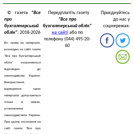
© газета
"Все
Передплатіть газету
Приєднуйтесь
про
"Все про
до нас у
бухгалтерський
бухгалтерський облік"
соцмережах:
облік"
, 2018-2026
на сайті
або по
телефону (044) 495-20-
Всі права на матеріали,
60
розміщені на сайті газети
"Все про бухгалтерський
облік" охороняються
відповідно до
законодавства України.
Використання,
відтворення таких
матеріалів допускаються
тільки в межах,
установлених
законодавством України.
При цьому посилання на
сайт газети "Все про