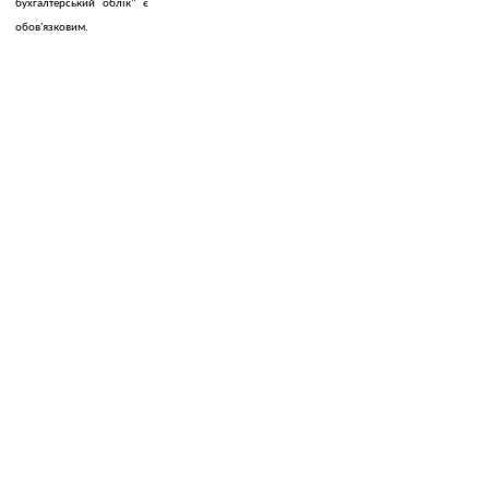
бухгалтерський облік" є
обов'язковим.