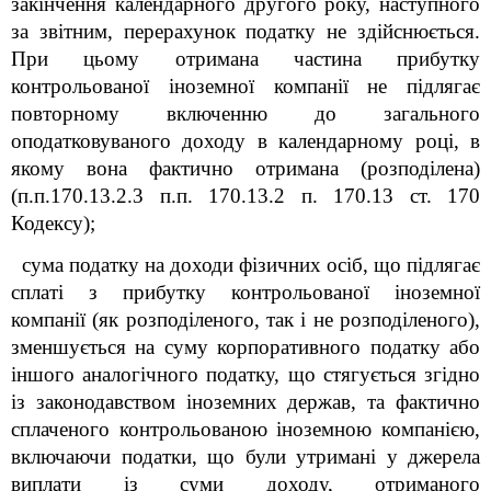
закінчення календарного другого року, наступного
за звітним, перерахунок податку не здійснюється.
При цьому отримана частина прибутку
контрольованої іноземної компанії не підлягає
повторному включенню до загального
оподатковуваного доходу в календарному році, в
якому вона фактично отримана (розподілена)
(п
.
п.170.13.2.3 п
.
п. 170.13.2 п. 170.13 ст. 170
Кодексу);
сума податку на доходи фізичних осіб, що підлягає
сплаті з прибутку контрольованої іноземної
компанії (як розподіленого, так і не розподіленого),
зменшується на суму корпоративного податку або
іншого аналогічного податку, що стягується згідно
із законодавством іноземних держав, та фактично
сплаченого контрольованою іноземною компанією,
включаючи податки, що були утримані у джерела
виплати із суми доходу, отриманого