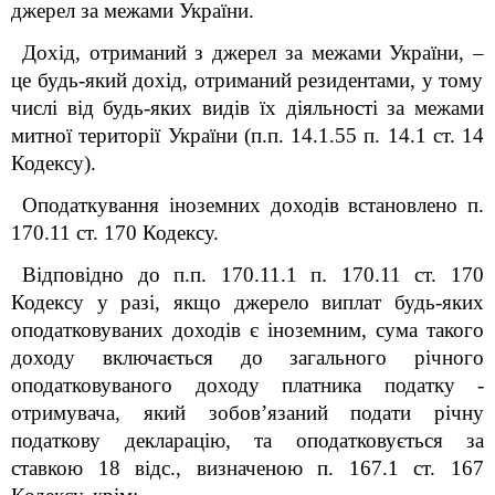
джерел за межами України.
Дохід, отриманий з джерел за межами України,
–
це будь-який дохід, отриманий резидентами, у тому
числі від будь-яких видів їх діяльності за межами
митної території України (п
.
п. 14.1.55 п. 14.1 ст. 14
Кодексу).
Оподаткування іноземних доходів встановлено п.
170.11 ст. 170 Кодексу.
Відповідно до п
.
п. 170.11.1 п. 170.11 ст. 170
Кодексу у разі, якщо джерело виплат будь-яких
оподатковуваних доходів є іноземним, сума такого
доходу включається до загального річного
оподатковуваного доходу платника податку -
отримувача, який зобов
’
язаний подати річну
податкову декларацію, та оподатковується за
ставкою 18 відс., визначеною п. 167.1 ст. 167