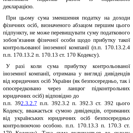
декларацією.
При цьому сума зменшення податку на доходи
фізичних осіб, визначеного абзацом першим цього
підпункту, не може перевищувати суму податкового
зобов’язання фізичної особи щодо прибутку такої
контрольованої іноземної компанії (п.п. 170.13.2.4
п.п. 170.13.2 п. 170.13 ст. 170 Кодексу).
У разі коли с
ума прибутку контрольованої
іноземної компанії, отримана у вигляді дивідендів
від юридичних осіб України (як безпосередньо, так і
опосередковано через ланцюг підконтрольних
юридичних осіб) відповідно до
п.п. 39
2
.3.2.7
п.п. 39
2
.3.2 п. 39
2
.3 ст. 39
2
цього
Кодексу, вважається сумою дивідендів, отриманих
від українських юридичних осіб безпосередньо
контролюючою особою.
п.п. 170.13.3 п. 170.3 ст.
170 Кодексу). Така сума включається до складу