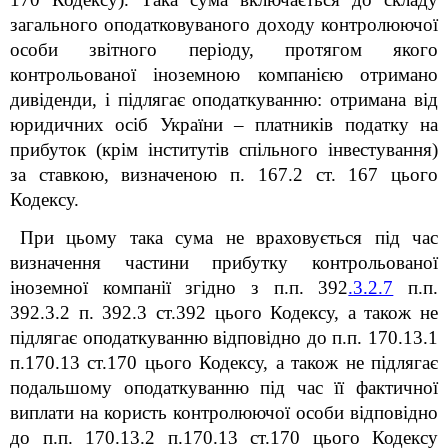
загального оподатковуваного доходу контролюючої
особи звітного періоду, протягом якого
контрольованої іноземною компанією отримано
дивіденди, і підлягає оподаткуванню: отримана від
юридичних осіб України – платників податку на
прибуток (крім інститутів спільного інвестування)
за ставкою, визначеною п. 167.2 ст. 167 цього
Кодексу.
При цьому така сума не враховується під час
визначення частини прибутку контрольованої
іноземної компанії згідно з п.п. 39
2
.3.2.7
п.п.
39
2
.3.2 п. 39
2
.3 ст.39
2
цього Кодексу, а також не
підлягає оподаткуванню відповідно до п.п. 170.13.1
п.170.13 ст.170 цього Кодексу, а також не підлягає
подальшому оподаткуванню під час її фактичної
виплати на користь контролюючої особи відповідно
до п.п. 170.13.2 п.170.13 ст.170 цього Кодексу