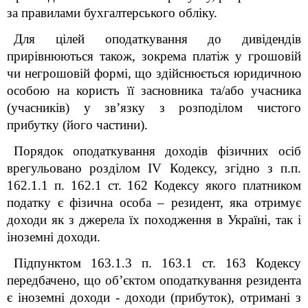
за правилами бухгалтерського обліку.
Для цілей оподаткування до дивідендів
прирівнюються також, зокрема платіж у грошовій
чи негрошовій формі, що здійснюється юридичною
особою на користь її засновника та/або учасника
(учасників) у зв’язку з розподілом чистого
прибутку (його частини).
Порядок оподаткування доходів фізичних осіб
врегульовано розділом IV Кодексу, згідно з п.п.
162.1.1 п. 162.1 ст. 162 Кодексу якого платником
податку є фізична особа – резидент, яка отримує
доходи як з джерела їх походження в Україні, так і
іноземні доходи.
Підпунктом 163.1.3 п. 163.1 ст. 163 Кодексу
передбачено, що об
’
єктом оподаткування резидента
є іноземні доходи - доходи (прибуток), отримані з