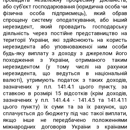
провадить незалежну професійну діяльність,
або суб'єкт господарювання (юридична особа чи
фізична особа підприємець), який обрав
спрощену систему оподаткування, або інший
нерезидент, який провадить господарську
діяльність через постійне представництво на
території України, які здійснюють на користь
нерезидента або уповноваженої ним особи
будь-яку виплату з доходу з джерелом його
походження з України, отриманого таким
нерезидентом (у тому числі на рахунки
нерезидента, що ведуться в національній
валюті), утримують податок з таких доходів,
зазначених у п.п. 141.4.1 цього пункту, за
ставкою в розмірі 15 відсотків (крім доходів,
зазначених у п.п. 141.4.4 - 141.4.5 та 141.4.11
цього пункту) їх суми та за їх рахунок, що
сплачується до бюджету під час такої виплати,
якщо інше не передбачено положеннями
міжнародних договорів України з країнами