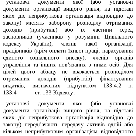
установчі документи якої (або установчі
документи організації вищого рівня, на підставі
яких діє неприбуткова організація відповідно до
закону) містять заборону розподілу отриманих
доходів (прибутків) або їх частини серед
засновників (учасників
у розумінні Цивільного
кодексу України),
членів такої організації,
працівників (крім оплати їхньої праці, нарахування
єдиного соціального внеску), членів органів
управління та інших пов’язаних з ними осіб. Для
цілей цього абзацу не вважається розподілом
отриманих доходів (прибутків) фінансування
видатків, визначених підпунктом 133.4.2 п.
133.4 ст. 133 Кодексу;
установчі документи якої (або установчі
документи організації вищого рівня, на підставі
яких діє неприбуткова організація відповідно до
закону) передбачають передачу активів одній або
кільком неприбутковим організаціям відповідного