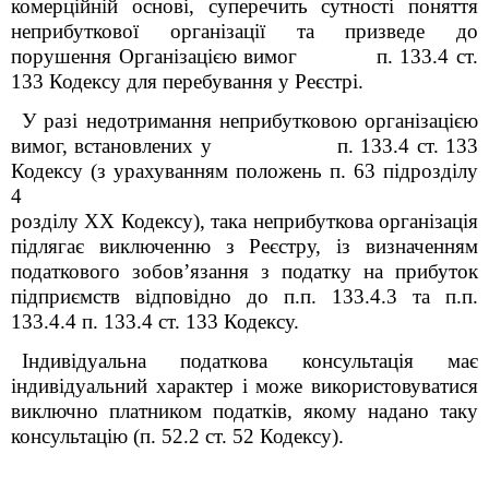
комерційній основі, суперечить сутності поняття
неприбуткової організації та призведе до
порушення Організацією вимог п. 133.4 ст.
133 Кодексу для перебування у Реєстрі.
У разі недотримання неприбутковою організацією
вимог, встановлених у п. 133.4 ст. 133
Кодексу (
з урахуванням положень
п. 63 підрозділу
4
розділу ХХ
Кодексу)
, така неприбуткова організація
підлягає виключенню з Реєстру, із визначенням
податкового зобов’язання з податку на прибуток
підприємств відповідно до п.п. 133.4.3 та п.п.
133.4.4 п. 133.4 ст. 133 Кодексу.
Індивідуальна податкова консультація має
індивідуальний характер і може використовуватися
виключно платником податків, якому надано таку
консультацію (п. 52.2 ст. 52 Кодексу).