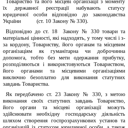
Товариство та його місцеві організації з моменту
їх державної реєстрації набувають статусу
юридичної особи відповідно до законодавства
України (ст. 10 Закону № 330).
Відповідно до ст. 18
Закону № 330 товари та
матеріальні цінності, які надходять, у тому числі і з-
за кордону, Товариству, його органам та місцевим
організаціям як гуманітарна чи доброчинна
допомога, тобто без мети одержання прибутку,
розподіляються і використовуються Товариством,
його органами та місцевими організаціями
виключно безоплатно для виконання статутних
завдань Товариства.
Як передбачено ст. 23
Закону № 330, з метою
виконання своїх статутних завдань Товариство,
його органи та місцеві організації можуть
здійснювати необхідну господарську діяльність
шляхом створення госпрозрахункових установ та
організацій із статусом юридичної особи, а також