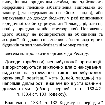
виду, іншим юридичним особам, що здійснюють
недержавне пенсійне забезпечення відповідно до
закону (для недержавних пенсійних фондів), або
зарахування до доходу бюджету у разі припинення
юридичної особи (у результаті її ліквідації, злиття,
поділу, приєднання або перетворення). Положення
цього абзацу не поширюється на об’єднання та
асоціації об’єднань співвласників багатоквартирних
будинків та житлово-будівельні кооперативи;
внесена контролюючим органом до Реєстру.
Доходи (прибутки) неприбуткової організації
використовуються виключно для фінансування
видатків на утримання такої неприбуткової
організації, реалізації мети (цілей, завдань) та
напрямів діяльності, визначених її установчими
документами (
абзац перший
п.п. 133.4.2
п. 133.4 ст. 133 Кодексу)
.
Водночас п. 133.4 ст. 133 Кодексу
на період дії