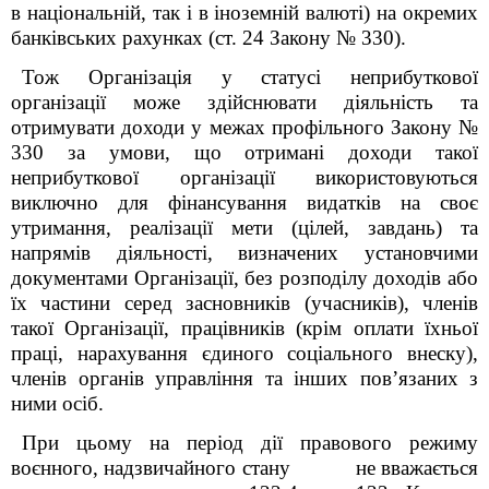
в національній, так і в іноземній валюті) на окремих
банківських рахунках (ст. 24 Закону № 330).
Тож Організація у статусі неприбуткової
організації може здійснювати діяльність та
отримувати доходи у межах профільного Закону №
330 за умови, що отримані
доходи такої
неприбуткової організації використовуються
виключно для фінансування видатків на своє
утримання, реалізації мети (цілей, завдань) та
напрямів діяльності, визначених установчими
документами
Організації
,
без розподілу доходів або
їх частини серед засновників (учасників), членів
такої Організації, працівників (крім оплати їхньої
праці, нарахування єдиного соціального внеску),
членів органів управління та інших пов’язаних з
ними осіб.
При цьому на період дії правового режиму
воєнного, надзвичайного стану не вважається