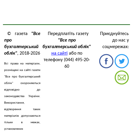
© газета
"Все
Передплатіть газету
Приєднуйтесь
про
"Все про
до нас у
бухгалтерський
бухгалтерський облік"
соцмережах:
облік"
, 2018-2026
на сайті
або по
телефону (044) 495-20-
Всі права на матеріали,
60
розміщені на сайті газети
"Все про бухгалтерський
облік" охороняються
відповідно до
законодавства України.
Використання,
відтворення таких
матеріалів допускаються
тільки в межах,
установлених