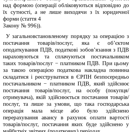
над формою (операції обліковуються відповідно до
їх сутності, а не лише виходячи з їх юридичної
форми (стаття 4
Закону № 996)).
У загальновстановленому порядку за операцією з
постачання товарів/послуг, яка є об’єктом
оподаткування ПДВ, податкові зобов’язання з ПДВ
нараховуються та сплачуються постачальником
таких товарів/послуг − платником ПДВ. При цьому
за такою операцією податкова накладна повинна
складатися і реєструватися в ЄРПН безпосередньо
постачальником − платником ПДВ, який здійснює
постачання товарів/послуг, на особу (покупця/
отримувача), якій здійснюється постачання товарів/
послуг, та лише за умови, що така господарська
операція мала місце або було здійснено
перерахування авансу в рахунок оплати вартості
товарів/послуг, постачання яких буде здійснено у
майбутніх звітних (податкових) періодах.