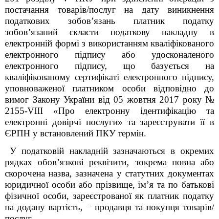
постачання товарів/послуг на дату виникнення
податкових зобов’язань платник податку
зобов’язаний скласти податкову накладну в
електронній формі з використанням кваліфікованого
електронного підпису або удосконаленого
електронного підпису, що базується на
кваліфікованому сертифікаті електронного підпису,
уповноваженої платником особи відповідно до
вимог Закону України від 05 жовтня 2017 року №
2155-VIII «Про електронну ідентифікацію та
електронні довірчі послуги» та зареєструвати її в
ЄРПН у встановлений ПКУ термін.
У податковій накладній зазначаються в окремих
рядках обов’язкові реквізити, зокрема повна або
скорочена назва, зазначена у статутних документах
юридичної особи або прізвище, ім’я та по батькові
фізичної особи, зареєстрованої як платник податку
на додану вартість, − продавця та покупця товарів/
послуг.