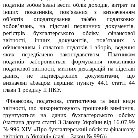
податків зобов’язані вести облік доходів, витрат та
інших показників, пов’язаних з визначенням
об’єктів оподаткування та/або податкових
зобов’язань, на підставі первинних документів,
регістрів бухгалтерського обліку, фінансової
звітності, інших документів, пов’язаних з
обчисленням і сплатою податків і зборів, ведення
яких передбачено законодавством. Платникам
податків забороняється формування показників
податкової звітності, митних декларацій на підставі
даних, не підтверджених документами, що
визначені абзацом першим пункту 44.1 статті 44
глави 1 розділу ІІ ПКУ.
Фінансова, податкова, статистична та інші види
звітності, що використовують грошовий вимірник,
ґрунтуються на даних бухгалтерського обліку
(частина друга статті 3 Закону України від 16.07.99
№ 996-XIV «Про бухгалтерський облік та фінансову
звітність в Україні» (далі – Закон № 996)).