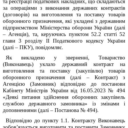
та реєстрації податкових накладних, що складаються
за операціями з виконання державних контрактів
(договорів) на виготовлення та поставку товарів
оборонного призначення, які укладені з державним
підприємством Міністерства оборони України (далі
– Агенція), та, керуючись пунктом 52.2 статті 52
глави 3 розділу ІІ Податкового кодексу України
(далі – ПКУ), повідомляє.
Як викладено у зверненні, Товариство
(Виконавець) уклало державний контракт на
виготовлення та поставку (закупівлю) товарів
оборонного призначення (далі – Контракт) з
Агенцією (Замовник) відповідно до постанови
Кабінету Міністрів України від 16.05.2023 № 494
«Деякі питання здійснення оборонних закупівель
службою державного замовника» із змінами і
доповненнями (далі – Постанова № 494).
Відповідно до пункту 1.1. Контракту Виконавець
зобов’язується виготовити та поставити Замовнику