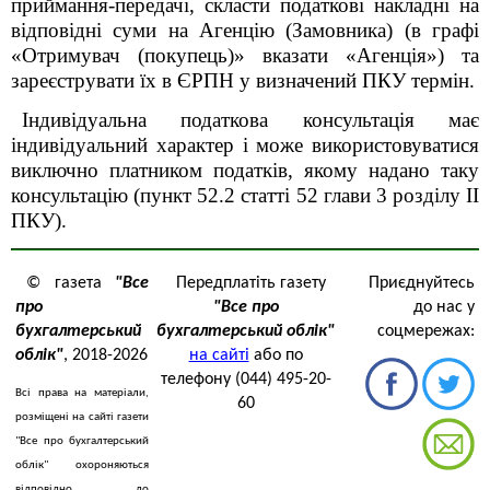
приймання-передачі, скласти податкові накладні на
відповідні суми на Агенцію (Замовника) (в графі
«Отримувач (покупець)» вказати «Агенція») та
зареєструвати їх в ЄРПН у визначений ПКУ термін.
Індивідуальна податкова консультація має
індивідуальний характер і може використовуватися
виключно платником податків, якому надано таку
консультацію (пункт 52.2 статті 52 глави 3 розділу ІІ
ПКУ).
© газета
"Все
Передплатіть газету
Приєднуйтесь
про
"Все про
до нас у
бухгалтерський
бухгалтерський облік"
соцмережах:
облік"
, 2018-2026
на сайті
або по
телефону (044) 495-20-
Всі права на матеріали,
60
розміщені на сайті газети
"Все про бухгалтерський
облік" охороняються
відповідно до