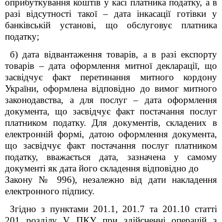
оприбуткування коштів у касі платника податку, а в
разі відсутності такої – дата інкасації готівки у
банківській установі, що обслуговує платника
податку;
б) дата відвантаження товарів, а в разі експорту
товарів – дата оформлення митної декларації, що
засвідчує факт перетинання митного кордону
України, оформлена відповідно до вимог митного
законодавства, а для послуг – дата оформлення
документа, що засвідчує факт постачання послуг
платником податку. Для документів, складених в
електронній формі, датою оформлення документа,
що засвідчує факт постачання послуг платником
податку, вважається дата, зазначена у самому
документі як дата його складення відповідно до
Закону № 996), незалежно від дати накладення
електронного підпису.
Згідно з пунктами 201.1, 201.7 та 201.10 статті
201 розділу V ПКУ при здійсненні операцій з