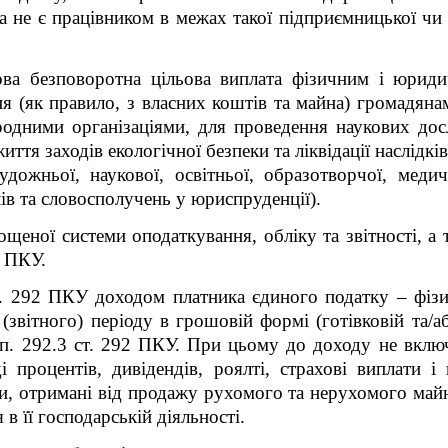
ба не є працівником в межах такої підприємницької чи 
ова безповоротна цільова виплата фізичним і юри
я (як правило, з власних коштів та майна) громадян
родними організаціями, для проведення наукових дос
ття заходів екологічної безпеки та ліквідації наслідк
удожньої, наукової, освітньої, образотворчої, меди
лів та словосполучень у юриспруденції).
ощеної системи оподаткування, обліку та звітності, а
V ПКУ.
ст. 292 ПКУ доходом платника єдиного податку – фізи
звітного) періоду в грошовій формі (готівковій та/або
й п. 292.3 ст. 292 ПКУ. При цьому до доходу не вкл
 процентів, дивідендів, роялті, страхові виплати і
и, отримані від продажу рухомого та нерухомого майна
 в її господарській діяльності.