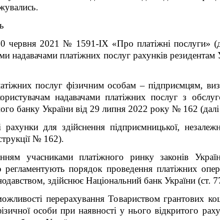
жувались
.
ь
30 червня 2021 № 1591-ІХ «Про платіжні послуги» (
ими надавачами платіжних послуг рахунків резидентам 
латіжних послуг фізичним особам – підприємцям, ви
 користувачам надавачами платіжних послуг з обслуг
го банку України від 29 липня 2022 року № 162 (далі 
 рахунки для здійснення підприємницької, незалежн
струкції № 162).
нням учасниками платіжного ринку законів Україн
 регламентують порядок проведення платіжних опера
нодавством, здійснює Національний банк України (ст. 
ожливості перерахування Товариством грантових кош
ізичної особи при наявності у нього відкритого рах