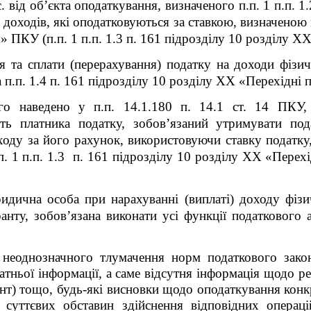
 від об’єкта оподаткування, визначеного п.п. 1 п.п. 1.
оходів, які оподатковуються за ставкою, визначеною п.
ПКУ (п.п. 1 п.п. 1.3 п. 16
1
підрозділу 10 розділу X
 та сплати (перерахування) податку на доходи фізич
п.п. 1.4 п. 16
1
підрозділу 10 розділу XX «Перехідні
го наведено у п.п. 14.1.180 п. 14.1 ст. 14 ПКУ,
ть платника податку, зобов’язаний утримувати по
оходу за його рахунок, використовуючи ставку податку,
. 1 п.п. 1.3 п. 16
1
підрозділу 10 розділу XX «Перехі
дична особа при нарахуванні (виплаті) доходу фізич
анту, зобов’язана виконати усі функції податкового 
неоднозначного тлумачення норм податкового зако
атньої інформації, а саме відсутня інформація щодо р
дент) тощо, будь-які висновки щодо оподаткування кон
, суттєвих обставин здійснення відповідних операці