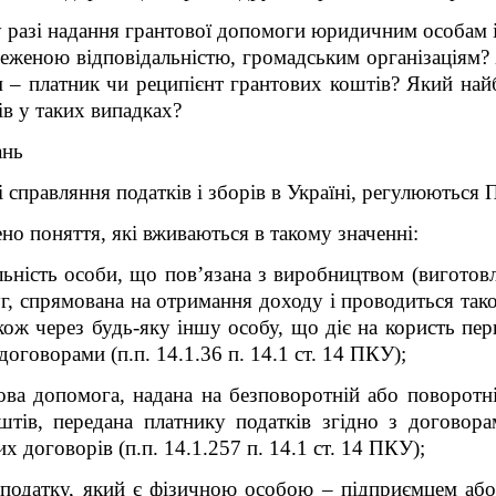
у разі надання грантової допомоги юридичним особам 
еженою відповідальністю, громадським організаціям? 
 – платник чи реципієнт грантових коштів? Який най
ів у таких випадках?
ань
 справляння податків і зборів в Україні, регулюються 
но поняття, які вживаються в такому значенні:
льність особи, що пов’язана з виробництвом (виготовл
г, спрямована на отримання доходу і проводиться так
також через будь-яку іншу особу, що діє на користь пе
договорами (п.п. 14.1.36 п. 14.1 ст. 14 ПКУ);
ова допомога, надана на безповоротній або поворотні
штів, передана платнику податків згідно з договор
х договорів (п.п. 14.1.257 п. 14.1 ст. 14 ПКУ);
 податку, який є фізичною особою – підприємцем аб