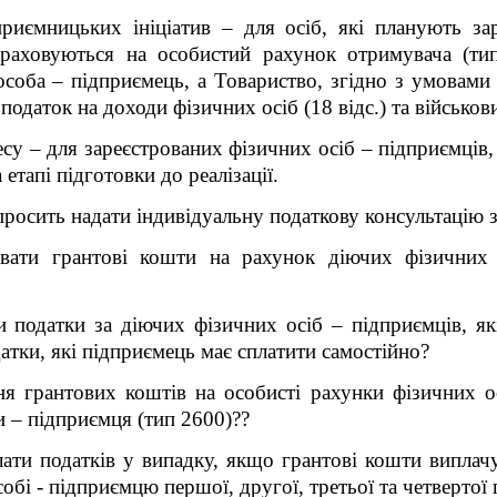
риємницьких ініціатив – для осіб, які планують за
ераховуються на особистий рахунок отримувача (ти
особа – підприємець, а Товариство, згідно з умовами 
одаток на доходи фізичних осіб (18 відс.) та військовий
су – для зареєстрованих фізичних осіб – підприємців,
етапі підготовки до реалізації.
просить надати індивідуальну податкову консультацію з
вати грантові кошти на рахунок діючих фізичних 
и податки за діючих фізичних осіб – підприємців, як
атки, які підприємець має сплатити самостійно?
ня грантових коштів на особисті рахунки фізичних ос
и – підприємця (тип 2600)??
лати податків у випадку, якщо грантові кошти виплач
собі - підприємцю першої, другої, третьої та четверто