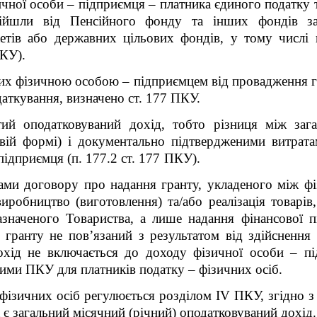
ичної особи – підприємця – платника єдиного податку
ійшли від Пенсійного фонду та інших фондів за
жетів або державних цільових фондів, у тому числі
ПКУ).
х фізичною особою – підприємцем від провадження гос
ткування, визначено ст. 177 ПКУ.
тий оподатковуваний дохід, тобто різниця між заг
вій формі) і документально підтвердженими витрата
підприємця (п. 177.2 ст. 177
ПКУ).
ами договору про надання гранту, укладеного між ф
иробництво (виготовлення) та/або реалізація товарів
значеного Товариства, а лише надання фінансової п
і гранту не пов’язаний з результатом від здійснення 
охід не включається до доходу фізичної особи – під
ими ПКУ для платників податку – фізичних осіб.
ізичних осіб регулюється розділом ІV ПКУ, згідно з п.
 є загальний місячний (річний) оподатковуваний дохід.