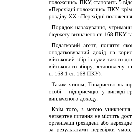
положення» ПКУ, становить 5 відс.
«Перехідні положення» ПКУ, крім д
розділу XX «Перехідні положення» 
Порядок нарахування, утримання
бюджету визначено ст. 168 ПКУ та 
Податковий агент, поняття яко
оподатковуваний дохід на корис
військовий збір із суми такого д
військового збору, встановлену п.п
п. 168.1 ст. 168 ПКУ).
Таким чином, Товариство як юри
особі – підприємцю, у вигляді гр
виплаченого доходу.
Крім того, з метою уникнення 
четвертне питання не містить дост
організації (резидент або нерези
за результатами перевірки умов