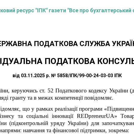
овий ресурс "ІПК" газети "Все про бухгалтерський 
ЕРЖАВНА ПОДАТКОВА СЛУЖБА УКРАЇ
ІДУАЛЬНА ПОДАТКОВА КОНСУЛ
від 03.11.2025 р. № 5858/ІПК/99-00-24-03-03 ІПК
їни, керуючись ст. 52 Податкового кодексу України (
яді гранту та в межах компетенції повідомляє.
відомляє, що у рамках реалізації програми «Підвищення
бізнесу та соціальні інновації REDpreneurUA» Това
аїни (підконтрольній уряду України) для започаткува
напрями: навчання та фінансової підтримки, зокрема: