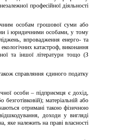
незалежної професійної діяльності
дичним особам грошової суми або
ами і юридичними особами, у тому
ліджень, впровадження енерго- та
ів екологічних катастроф, виконання
чної та іншої літератури тощо (З
 також справляння єдиного податку
чної особи – підприємця є дохід,
 безготівковій); матеріальній або
ючаються отримані такою фізичною
 відшкодування, доходи у вигляді
, яке належить на праві власності