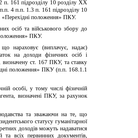
2 п. 16
1
підрозділу 10 розділу XX
п. 4 п.п. 1.3 п. 16
1
підрозділу 10
X «Перехідні положення» ПКУ.
них осіб та військового збору до
 положення» ПКУ.
 що нараховує (виплачує, надає)
даток на доходи фізичних осіб і
 визначену ст. 167 ПКУ, та ставку
дні положення» ПКУ (п.п. 168.1.1
ній особі, у тому числі фізичній
агента, визначені ПКУ, за рахунок
нодавства та зважаючи на те, що
езидентського статусу гуманітарної
кретних доходів можуть надаватися
й та всіх первинних документів,