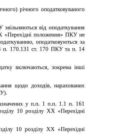
ячного) річного оподатковуваного
 звільняються від оподаткування
XX «Перехідні положення» ПКУ не
податкуванню, оподатковуються за
4 п. 170.13
1
ст. 170 ПКУ та п. 14
датку включаються, зокрема інші
вання щодо доходів, нарахованих
У).
значених у п.п. 1 п.п. 1.1 п. 16
1
зділу 10 розділу XX «Перехідні
зділу 10 розділу XX «Перехідні