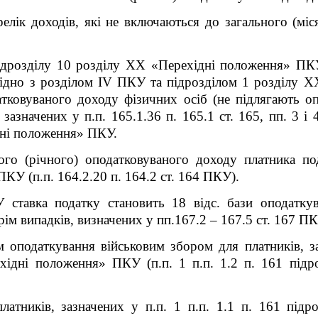
лік доходів, які не включаються до загального (міс
дрозділу 10 розділу XX «Перехідні положення» ПКУ
гідно з розділом IV ПКУ та підрозділом 1 розділу 
тковуваного доходу фізичних осіб (не підлягають о
зазначених у п.п. 165.1.36 п. 165.1 ст. 165, пп. 3 і 
дні положення» ПКУ.
ого (річного) оподатковуваного доходу платника по
ПКУ (п.п. 164.2.20 п. 164.2 ст. 164 ПКУ).
У ставка податку становить 18 відс. бази оподатку
рім випадків, визначених у пп.167.2 – 167.5 ст. 167 ПК
 оподаткування військовим збором для платників, за
хідні положення» ПКУ (п.п. 1 п.п. 1.2 п. 16
1
підро
латників, зазначених у п.п. 1 п.п. 1.1 п. 16
1
підро