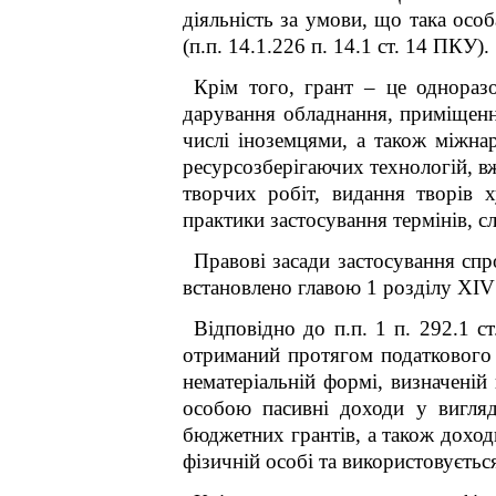
діяльність за умови, що така осо
(п.п. 14.1.226 п. 14.1 ст. 14 ПКУ).
Крім того, грант – це однораз
дарування обладнання, приміщенн
числі іноземцями, а також міжна
ресурсозберігаючих технологій, вжи
творчих робіт, видання творів х
практики застосування термінів, с
Правові засади застосування спр
встановлено главою 1 розділу XI
Відповідно до п.п. 1 п. 292.1 
отриманий протягом податкового (
нематеріальній формі, визначені
особою пасивні доходи у вигляді
бюджетних грантів, а також доход
фізичній особі та використовується