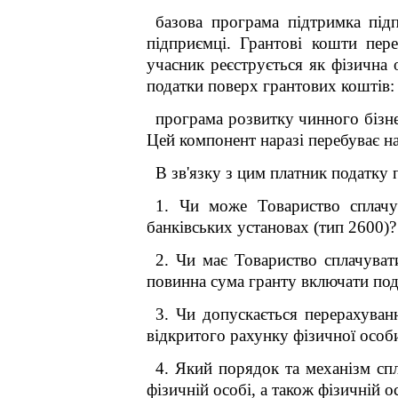
базова програма підтримка підп
підприємці. Грантові кошти пер
учасник реєструється як фізична 
податки поверх грантових коштів: п
програма розвитку чинного бізне
Цей компонент наразі перебуває на 
В зв'язку з цим платник податку 
1. Чи може Товариство сплачу
банківських установах (тип 2600)?
2. Чи має Товариство сплачуват
повинна сума гранту включати под
3. Чи допускається перерахуван
відкритого рахунку фізичної особ
4. Який порядок та механізм сп
фізичній особі, а також фізичній о