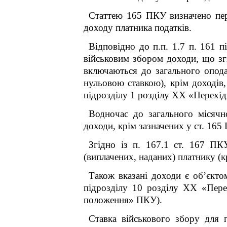
Статтею 165 ПКУ визначено пере
доходу платника податків.
Відповідно до п.п. 1.7 п. 16
1
пі
військовим збором доходи, що з
включаються до загального опода
нульовою ставкою), крім доходів, 
підрозділу 1 розділу XX «Перехі
Водночас до загального місячн
доходи, крім зазначених у ст. 165 
Згідно із п. 167.1 ст. 167 ПК
(виплачених, наданих) платнику (к
Також вказані доходи є об’єктом
підрозділу 10 розділу XX «Пере
положення» ПКУ).
Ставка військового збору для п