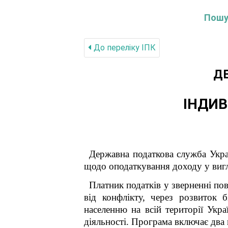
Пошук
До переліку IПК
Д
ІНДИВ
Державна податкова служба Укра
щодо оподаткування доходу у вигл
Платник податків у зверненні по
від конфлікту, через розвиток 
населенню на всій території Укр
діяльності. Програма включає два 