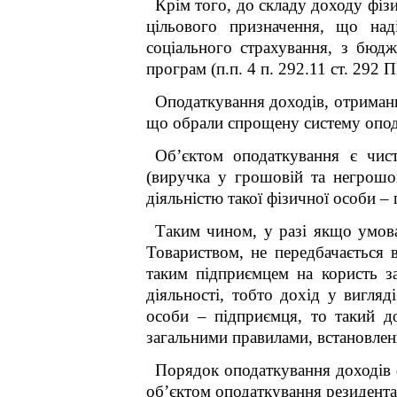
Крім того, до складу доходу фіз
цільового призначення, що над
соціального страхування, з бюд
програм (п.п. 4 п. 292.11 ст. 292 
Оподаткування доходів, отримани
що обрали спрощену систему опода
Об’єктом оподаткування є чис
(виручка у грошовій та негрошо
діяльністю такої фізичної особи – 
Таким чином, у разі якщо умов
Товариством, не передбачається в
таким підприємцем на користь за
діяльності, тобто дохід у вигляд
особи – підприємця, то такий д
загальними правилами, встановлен
Порядок оподаткування доходів ф
об’єктом оподаткування резидента