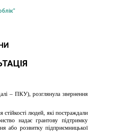
облік"
НИ
ЬТАЦІЯ
далі – ПКУ), розглянула звернення
 стійкості людей, які постраждали
риство надає грантову підтримку
ння або розвитку підприємницької