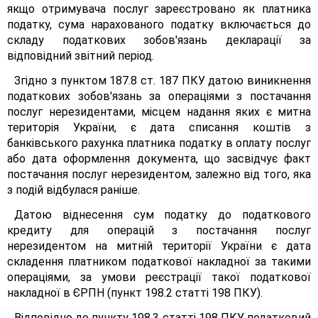
якщо отримувача послуг зареєстровано як платника
податку, сума нарахованого податку включається до
складу податкових зобов'язань декларації за
відповідний звітний період.
Згідно з пунктом 187.8 ст. 187 ПКУ датою виникнення
податкових зобов'язань за операціями з постачання
послуг нерезидентами, місцем надання яких є митна
територія України, є дата списання коштів з
банківського рахунка платника податку в оплату послуг
або дата оформлення документа, що засвідчує факт
постачання послуг нерезидентом, залежно від того, яка
з подій відбулася раніше.
Датою віднесення сум податку до податкового
кредиту для операцій з постачання послуг
нерезидентом на митній території України є дата
складення платником податкової накладної за такими
операціями, за умови реєстрації такої податкової
накладної в ЄРПН (пункт 198.2 статті 198 ПКУ).
Відповідно до пункту 198.3 статті 198 ПКУ податковий