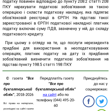
податку повинен відповідно до пункту 208.2 статті 208
ПКУ нарахувати податкові зобов'язання за такою
операцією і скласти податкову накладну, яка підлягає
обов'язковій реєстрації в ЄРПН. На підставі такої
зареєстрованої в ЄРПН податкової накладної платник
податку включає суму ПДВ, зазначену у ній, до складу
податкового кредиту.
При цьому з огляду на те, що послуги нерезидента
придбані для використання в неоподатковуваних
операціях, платник податку на дату їх придбання
зобов'язаний визначити податкові зобов'язання на
підставі пункту 198.5 статті 198 ПКУ.
© газета
"Все
Передплатіть газету
Приєднуйтесь
про
"Все про
до нас у
бухгалтерський
бухгалтерський облік"
соцмережах:
облік"
, 2018-2026
на сайті
або по
телефону (044) 495-20-
Всі права на матеріали,
60
розміщені на сайті газети