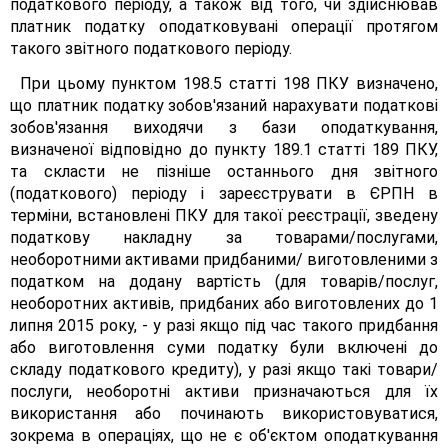
податкового періоду, а також від того, чи здійснював
платник податку оподатковувані операції протягом
такого звітного податкового періоду.
При цьому пунктом 198.5 статті 198 ПКУ визначено,
що платник податку зобов'язаний нарахувати податкові
зобов'язання виходячи з бази оподаткування,
визначеної відповідно до пункту 189.1 статті 189 ПКУ,
та скласти не пізніше останнього дня звітного
(податкового) періоду і зареєструвати в ЄРПН в
терміни, встановлені ПКУ для такої реєстрації, зведену
податкову накладну за товарами/послугами,
необоротними активами придбаними/ виготовленими з
податком на додану вартість (для товарів/послуг,
необоротних активів, придбаних або виготовлених до 1
липня 2015 року, - у разі якщо під час такого придбання
або виготовлення суми податку були включені до
складу податкового кредиту), у разі якщо такі товари/
послуги, необоротні активи призначаються для їх
використання або починають використовуватися,
зокрема в операціях, що не є об'єктом оподаткування