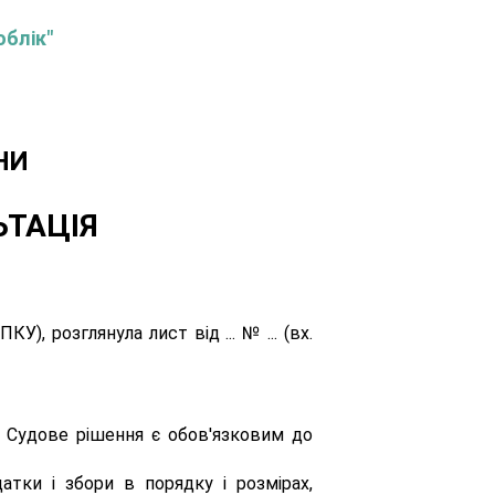
облік"
НИ
ЬТАЦІЯ
), розглянула лист від ... № ... (вх.
. Судове рішення є обов'язковим до
атки і збори в порядку і розмірах,