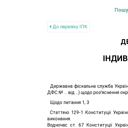
Пошук
До переліку IПК
Д
ІНДИВ
Державна фіскальна служба України,
ДФС № ... від ...) щодо роз'яснення 
Щодо питання 1, З
Статтею 129-1 Конституції Україн
виконання.
Водночас ст. 67 Конституції Украї