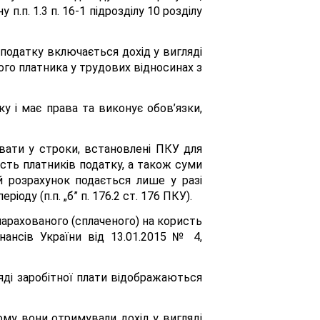
.п. 1.3 п. 16-1 підрозділу 10 розділу
податку включається дохід у вигляді
ого платника у трудових відносинах з
ку і має права та виконує обов’язки,
авати у строки, встановлені ПКУ для
сть платників податку, а також суми
 розрахунок подається лише у разі
ду (п.п. „б” п. 176.2 ст. 176 ПКУ).
арахованого (сплаченого) на користь
нансів України від 13.01.2015 № 4,
яді заробітної плати відображаються
якому вони отримували дохід у вигляді