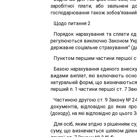
заробітної плати, або звільнені 
господарювання також зобов'язаний 
Щодо питання 2
Порядок нарахування та сплати єд
регулюються виключно Законом Украї
державне соціальне страхування” (дал
Пунктом першим частини першої ст
Базою нарахування єдиного внеску 
видами виплат, які включають основн
натуральній формі, що визначаються 
перший п. 1 частини першої ст. 7 Зак
Частиною другою ст. 9 Закону № 24
документів, відповідно до яких пр
(доходу), на які відповідно до цього
Для осіб, яким згідно з рішенням 
суму, що визначається шляхом ділення