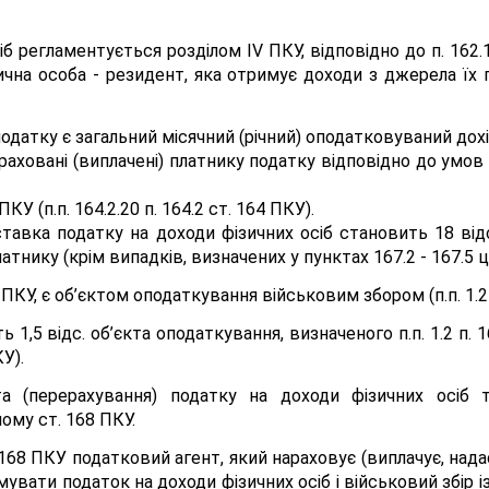
б регламентується розділом IV ПКУ, відповідно до п. 162.
зична особа - резидент, яка отримує доходи з джерела їх 
одатку є загальний місячний (річний) оподатковуваний дох
араховані (виплачені) платнику податку відповідно до умов
КУ (п.п. 164.2.20 п. 164.2 ст. 164 ПКУ).
 ставка податку на доходи фізичних осіб становить 18 від
тнику (крім випадків, визначених у пунктах 167.2 - 167.5 ціє
 ПКУ, є об’єктом оподаткування військовим збором (п.п. 1.2 
1,5 відс. об’єкта оподаткування, визначеного п.п. 1.2 п. 16
КУ).
та (перерахування) податку на доходи фізичних осіб
ому ст. 168 ПКУ.
1 ст. 168 ПКУ податковий агент, який нараховує (виплачує, н
увати податок на доходи фізичних осіб і військовий збір і