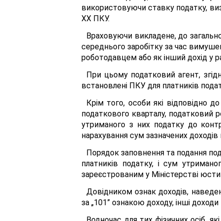
використовуючи ставку податку, визна
XX ПКУ.
Враховуючи викладене, до загально
середнього заробітку за час вимушен
роботодавцем або як інший дохід у ра
При цьому податковий агент, згідн
встановлені ПКУ для платників подат
Крім того, особи які відповідно д
податкового кварталу, податковий р
утриманого з них податку до конт
нарахування сум зазначених доходів п
Порядок заповнення та подання под
платників податку, і сум утримано
зареєстрованим у Міністерстві юстиці
Довідником ознак доходів, наведе
за „101” ознакою доходу, інші доходи
Водночас для тих фізичних осіб, як