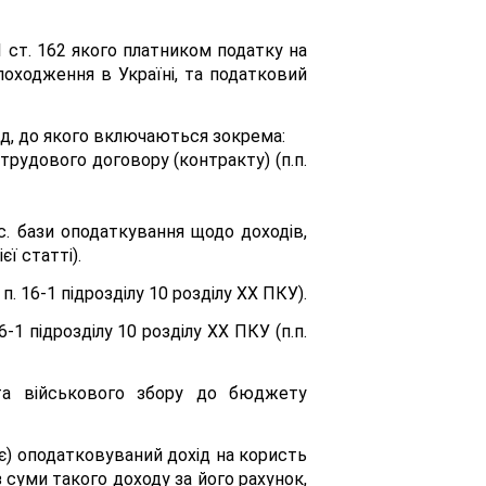
1 ст. 162 якого платником податку на
походження в Україні, та податковий
ід, до якого включаються зокрема:
 трудового договору (контракту) (п.п.
с. бази оподаткування щодо доходів,
ї статті).
п. 16-1 підрозділу 10 розділу XX ПКУ).
-1 підрозділу 10 розділу XX ПКУ (п.п.
 та військового збору до бюджету
адає) оподатковуваний дохід на користь
з суми такого доходу за його рахунок,