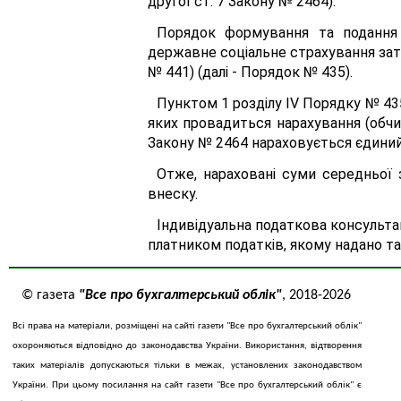
другої ст. 7 Закону № 2464).
Порядок формування та подання 
державне соціальне страхування затв
№ 441) (далі - Порядок № 435).
Пунктом 1 розділу IV Порядку № 435
яких провадиться нарахування (обчис
Закону № 2464 нараховується єдиний
Отже, нараховані суми середньої 
внеску.
Індивідуальна податкова консультац
платником податків, якому надано та
© газета
"Все про бухгалтерський облік"
, 2018-2026
Всі права на матеріали, розміщені на сайті газети "Все про бухгалтерський облік"
охороняються відповідно до законодавства України. Використання, відтворення
таких матеріалів допускаються тільки в межах, установлених законодавством
України. При цьому посилання на сайт газети "Все про бухгалтерський облік" є