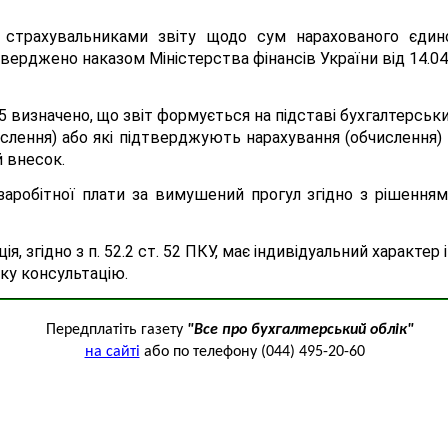
страхувальниками звіту щодо сум нарахованого єдино
ерджено наказом Міністерства фінансів України від 14.04.2
 визначено, що звіт формується на підставі бухгалтерськи
лення) або які підтверджують нарахування (обчислення) в
 внесок.
заробітної плати за вимушений прогул згідно з рішенням
ія, згідно з п. 52.2 ст. 52 ПКУ, має індивідуальний харак
ку консультацію.
Передплатіть газету
"Все про бухгалтерський облік"
на сайті
або по телефону (044) 495-20-60