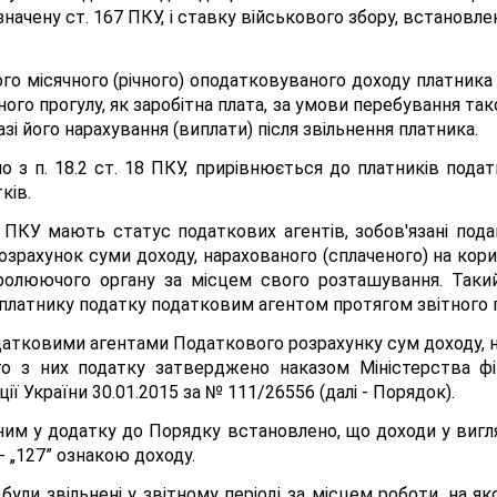
чену ст. 167 ПКУ, і ставку військового збору, встановлену п
го місячного (річного) оподатковуваного доходу платника 
ого прогулу, як заробітна плата, за умови перебування так
зі його нарахування (виплати) після звільнення платника.
о з п. 18.2 ст. 18 ПКУ, прирівнюється до платників подат
ків.
о ПКУ мають статус податкових агентів, зобов'язані под
озрахунок суми доходу, нарахованого (сплаченого) на кори
ролюючого органу за місцем свого розташування. Такий
латнику податку податковим агентом протягом звітного періо
атковими агентами Податкового розрахунку сум доходу, н
го з них податку затверджено наказом Міністерства фі
ї України 30.01.2015 за № 111/26556 (далі - Порядок).
ним у додатку до Порядку встановлено, що доходи у вигл
 - „127” ознакою доходу.
і були звільнені у звітному періоді за місцем роботи, на 