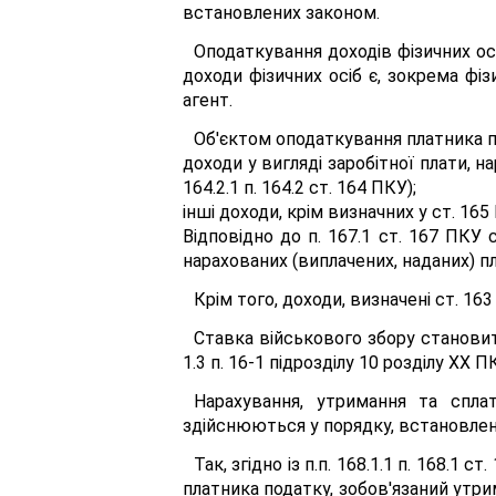
встановлених законом.
Оподаткування доходів фізичних осі
доходи фізичних осіб є, зокрема фі
агент.
Об'єктом оподаткування платника п
доходи у вигляді заробітної плати, н
164.2.1 п. 164.2 ст. 164 ПКУ);
інші доходи, крім визначних у ст. 165 П
Відповідно до п. 167.1 ст. 167 ПКУ
нарахованих (виплачених, наданих) пла
Крім того, доходи, визначені ст. 163
Ставка військового збору становить 
1.3 п. 16-1 підрозділу 10 розділу XX П
Нарахування, утримання та спла
здійснюються у порядку, встановлен
Так, згідно із п.п. 168.1.1 п. 168.
платника податку, зобов'язаний утрим