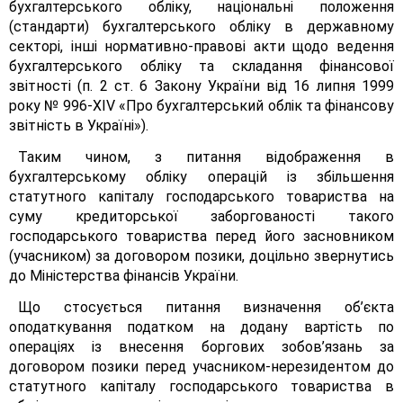
бухгалтерського обліку, національні положення
(стандарти) бухгалтерського обліку в державному
секторі, інші нормативно-правові акти щодо ведення
бухгалтерського обліку та складання фінансової
звітності (п. 2 ст. 6 Закону України від 16 липня 1999
року № 996-ХІV «Про бухгалтерський облік та фінансову
звітність в Україні»).
Таким чином, з питання відображення в
бухгалтерському обліку операцій із збільшення
статутного капіталу господарського товариства на
суму кредиторської заборгованості такого
господарського товариства перед його засновником
(учасником) за договором позики, доцільно звернутись
до Міністерства фінансів України.
Що стосується питання визначення об’єкта
оподаткування податком на додану вартість по
операціях із внесення боргових зобов’язань за
договором позики перед учасником-нерезидентом до
статутного капіталу господарського товариства в