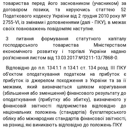
товариства перед його засновником (учасником) за
договором позики, та керуючись статтею 52
Податкового кодексу України від 2 грудня 2010 року №
2755-VІ, із змінами і доповненнями (далі - ПКУ), в межах
своїх повноважень повідомляє наступне.
З питання формування статутного капіталу
господарського товариства Міністерством
економічного розвитку і торгівлі України надано
роз’яснення листом від 13.03.2017 №3211-13/7868-0.
Відповідно до п.п. 134.1.1 п 134.1 ст. 134 розд. III ПКУ
об’єктом оподаткування податком на прибуток є
прибуток із джерелом походження з України та за її
межами, який визначається шляхом коригування
(збільшення або зменшення) фінансового результату до
оподаткування (прибутку або збитку), визначеного у
фінансовій звітності підприємства відповідно до
національних положень (стандартів) бухгалтерського
обліку або міжнародних стандартів фінансової звітності,
на різниці, які виникають відповідно до положень ПКУ.