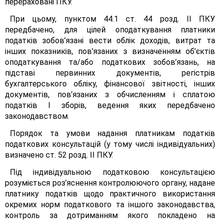
перераховані ПКУ.
При цьому, пунктом 44.1 ст. 44 розд. II ПКУ
передбачено, для цілей оподаткування платники
податків зобов’язані вести облік доходів, витрат та
інших показників, пов’язаних з визначенням об’єктів
оподаткування та/або податкових зобов’язань, на
підставі первинних документів, регістрів
бухгалтерського обліку, фінансової звітності, інших
документів, пов’язаних з обчисленням і сплатою
податків І зборів, ведення яких передбачено
законодавством.
Порядок та умови надання платникам податків
податкових консультацій (у тому числі індивідуальних)
визначено ст. 52 розд. II ПКУ.
Під індивідуальною податковою консультацією
розуміється роз’яснення контролюючого органу, надане
платнику податків щодо практичного використання
окремих норм податкового та іншого законодавства,
контроль за дотриманням якого покладено на