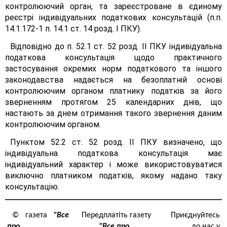
контролюючий орган, та зареєстроване в єдиному
реєстрі індивідуальних податкових консультацій (п.п.
14.1.172-1 п. 14.1 ст. 14 розд. І ПКУ).
Відповідно до п. 52.1 ст. 52 розд. II ПКУ індивідуальна
податкова консультація щодо практичного
застосування окремих норм податкового та іншого
законодавства надається на безоплатній основі
контролюючим органом платнику податків за його
зверненням протягом 25 календарних днів, що
настають за днем отримання такого звернення даним
контролюючим органом.
Пунктом 52.2 ст. 52 розд. II ПКУ визначено, що
індивідуальна податкова консультація має
індивідуальний характер і може використовуватися
виключно платником податків, якому надано таку
консультацію.
© газета
"Все
Передплатіть газету
Приєднуйтесь
про
"Все про
до нас у