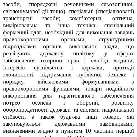
засоби, споряджені речовинами сльозогінної,
світлошумової дії тощо), спеціальні (спеціалізовані)
транспортні засоби; комп’ютерна, оптична,
вимірювальна та інша техніка; спеціальний
формений одяг, необхідний для виконання завдань
правоохоронними органами, структурними
підрозділами органів виконавчої влади, що
реалізують державну політику у сферах
забезпечення охорони прав і свобод людини,
інтересів суспільства і держави, протидії
злочинності, підтримання публічної безпеки і
порядку, військовими формуваннями з
правоохоронними функціями, товари подвійного
використання для гарантованого забезпечення
потреб безпеки і оборони, розвитку
обороноздатності держави та системи національної
стійкості, а також будь-які інші товари, які
закуповуються державними замовниками,
визначеними згідно з пунктом 10 частини першої