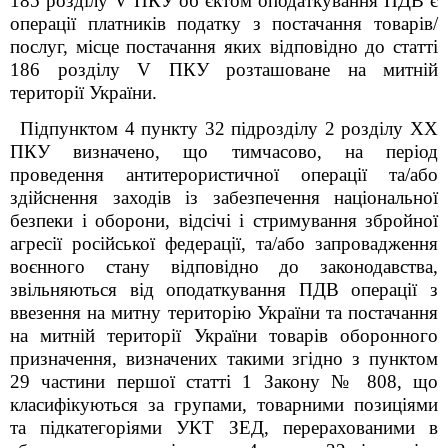
185 розділу V ПКУ об’єктом оподаткування ПДВ є
операції платників податку з постачання товарів/
послуг, місце постачання яких відповідно до статті
186 розділу V ПКУ розташоване на митній
території України.
Підпунктом 4 пункту 32 підрозділу 2 розділу XX
ПКУ визначено, що тимчасово, на період
проведення антитерористичної операції та/або
здійснення заходів із забезпечення національної
безпеки і оборони, відсічі і стримування збройної
агресії російської федерації, та/або запровадження
воєнного стану відповідно до законодавства,
звільняються від оподаткування ПДВ операції з
ввезення на митну територію України та постачання
на митній території України товарів оборонного
призначення, визначених такими згідно з пунктом
29 частини першої статті 1 Закону № 808, що
класифікуються за групами, товарними позиціями
та підкатегоріями УКТ ЗЕД, перерахованими в