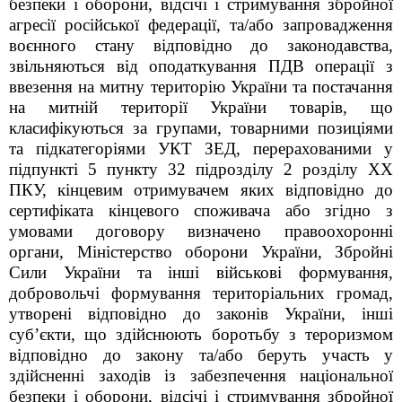
безпеки і оборони, відсічі і стримування збройної
агресії російської федерації, та/або запровадження
воєнного стану відповідно до законодавства,
звільняються від оподаткування ПДВ операції з
ввезення на митну територію України та постачання
на митній території України
товарів,
що
класифікуються за групами, товарними позиціями
та підкатегоріями УКТ ЗЕД, перерахованими у
підпункті 5 пункту 32
підрозділу 2 розділу XX
ПКУ,
кінцевим отримувачем яких відповідно до
сертифіката кінцевого споживача або згідно з
умовами договору визначено правоохоронні
органи, Міністерство оборони України, Збройні
Сили України та інші військові формування,
добровольчі формування територіальних громад,
утворені відповідно до законів України, інші
суб’єкти, що здійснюють боротьбу з тероризмом
відповідно до закону та/або беруть участь у
здійсненні заходів із забезпечення національної
безпеки і оборони, відсічі і стримування збройної