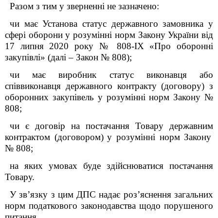
Разом з тим у зверненні не зазначено
:
чи має Установа статус
державн
ого
замовник
а
у
сфері оборони
у розумінні норм Закону України
від
17 липня 2020 року № 808-
IX
«Про оборонні
закупівлі» (далі – Закон № 808);
чи має виробник статус виконавця або
співвиконавця державного контракту (договору) з
оборонних закупівель у розумінні норм Закону
№
808;
чи є договір на постачання Товару
державни
м
контракт
ом
(догов
ором
)
у розумінні норм Закону
№ 808;
на яких умовах буде здійснюватися постачання
Товару.
У зв’язку з цим ДПС надає роз’яснення загальних
норм податкового законодавства щодо порушеного
питання.