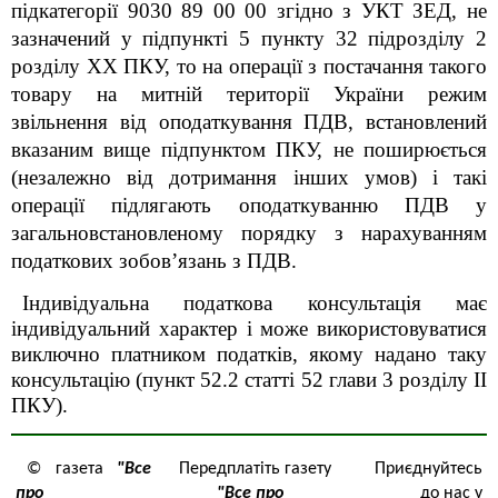
підкатегорії
9030 89 00 00
згідно з УКТ ЗЕД, не
зазначен
ий
у підпункті 5 пункту 32 підрозділу 2
розділу XX ПКУ, то на операції з постачання так
ого
товар
у
на митній території України режим
звільнення від оподаткування ПДВ, встановлений
вказаним вище підпунктом ПКУ, не поширюється
(незалежно від дотримання інших умов) і такі
операції підлягають оподаткуванню ПДВ у
загальновстановленому порядку з нарахуванням
податкових зобов’язань з ПДВ.
Індивідуальна податкова консультація має
індивідуальний характер і може використовуватися
виключно платником податків, якому надано таку
консультацію (пункт 52.2 статті 52 глави 3 розділу ІІ
ПКУ).
© газета
"Все
Передплатіть газету
Приєднуйтесь
про
"Все про
до нас у