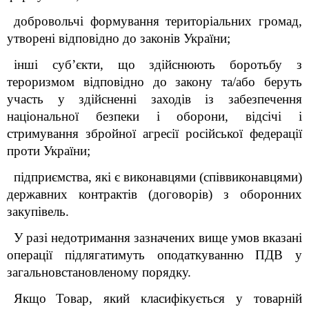
добровольчі формування територіальних громад,
утворені відповідно до законів України;
інші суб’єкти, що здійснюють боротьбу з
тероризмом відповідно до закону та/або беруть
участь у здійсненні заходів із забезпечення
національної безпеки і оборони, відсічі і
стримування збройної агресії російської федерації
проти України;
підприємства, які є виконавцями (співвиконавцями)
державних контрактів (договорів) з оборонних
закупівель.
У разі недотримання зазначених вище умов вказані
операції підлягатимуть оподаткуванню ПДВ у
загальновстановленому порядку.
Якщо
Т
овар, як
ий
класифіку
є
ться у товарній