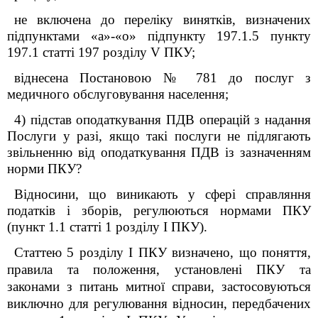
не включена до переліку винятків, визначених
підпунктами «а»-«о» підпункту 197.1.5 пункту
197.1 статті 197 розділу
V
ПКУ;
віднесена Постановою № 781 до послуг з
медичного обслуговування населення
;
4) підстав оподаткування ПДВ операцій з надання
Послуги у разі, якщо такі послуги не підлягають
звільненню від оподаткування ПДВ із зазначенням
норми ПКУ?
Відносини, що виникають у сфері справляння
податків і зборів, регулюються нормами ПКУ
(пункт 1.1 статті 1 розділу
I
ПКУ).
C
татт
ею
5 розділу I ПКУ
визначено, що поняття,
правила та положення, установлені ПКУ та
законами з питань митної справи, застосовуються
виключно для регулювання відносин, передбачених