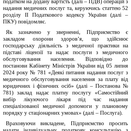
податком на додану вартість (далі – ПДВ)
операцій з
надання медичних послуг та, керуючись статтею 52
розд
i
лу
II
Податкового кодексу України (далі –
ПКУ) повідомляє.
Як зазначено у зверненні, Підприємство є
закладом охорони здоров’я, що здійснює
господарську
діяльність з медичної практики на
підставі ліцензії та надає послуги з медичного
обслуговування населення. Відповідно до
постанови Кабінету Міністрів України від 05 липня
2024 року № 781 «Деякі питання надання послуг з
медичного обслуговування населення за плату від
юридичних і фізичних осіб» (далі – Постанова №
781) заклад надає платну послугу «Самостійний
вибір лікуючого лікаря під час надання
спеціалізованої медичної допомоги у плановому
порядку у стаціонарних умовах» (далі – Послуга).
Враховуючи викладене, Підприємство просить
надати індивідуальну податкову консультацію з