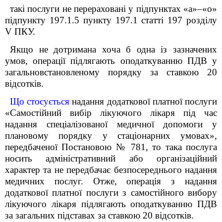
такі послуги не перераховані у підпунктах «а»–«о»
підпункту 197.1.5 пункту 197.1 статті 197 розділу
V ПКУ.
Якщо не дотримана хоча б одна із зазначених
умов, операції підлягають оподаткуванню ПДВ у
загальновстановленому порядку за ставкою 20
відсотків.
Що стосується
надання
додаткової платної послуги
«Самостійний вибір лікуючого лікаря під час
надання спеціалізованої медичної допомоги у
плановому порядку у стаціонарних умовах»,
передбаченої Постановою № 781
,
то така послуга
носить адміністративний або організаційний
характер та не передбачає безпосереднього надання
медичних послуг. Отже, операція з надання
додаткової платної послуги з самостійного вибору
лікуючого лікаря підлягають оподаткуванню ПДВ
за загальних підставах за ставкою 20 відсотків.