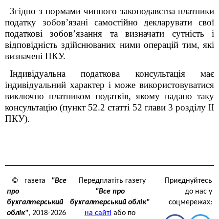
Згідно з нормами чинного законодавства платники
податку зобов’язані самостійно декларувати свої
податкові зобов’язання та визначати сутність і
відповідність здійснюваних ними операцій тим, які
визначені
ПКУ
.
Індивідуальна податкова консультація має
індивідуальний характер і може використовуватися
виключно платником податків, якому надано таку
консультацію (пункт 52.2 статті 52 глави 3 розділу ІІ
ПКУ).
© газета
"Все
Передплатіть газету
Приєднуйтесь
про
"Все про
до нас у
бухгалтерський
бухгалтерський облік"
соцмережах:
облік"
, 2018-2026
на сайті
або по