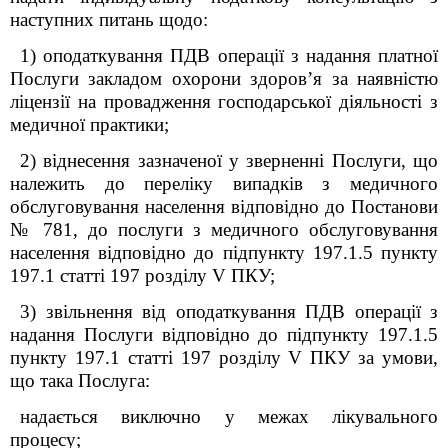
наступних
питань
щодо
:
1) оподаткування ПДВ операції з надання платної
Послуги
закладом охорони здоров’я
за наявністю
ліцензі
ї
на провадження господарської
діяльності
з
медичної практики
;
2) віднесення зазначеної у зверненні Послуги, що
належить до переліку випадків з медичного
обслуговування населення відповідно до Постанови
№ 781, до послуги з медичного обслуговування
населення відповідно до підпункту 197.1.5 пункту
197.1 статті 197 розділу
V
ПКУ;
3) звільнення від оподаткування ПДВ операції з
надання Послуги відповідно до підпункту 197.1.5
пункту 197.1 статті 197 розділу
V
ПКУ за умови,
що така Послуга:
надається виключно у межах лікувального
процесу;