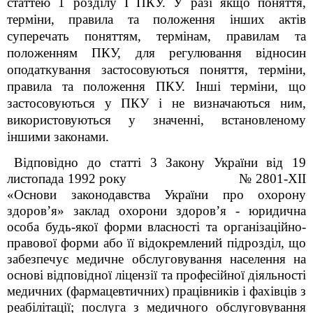
статтею 1 розділу
I
ПКУ.
У разі якщо поняття,
терміни, правила та положення інших актів
суперечать поняттям, термінам, правилам та
положенням ПКУ, для регулювання відносин
оподаткування застосовуються поняття, терміни,
правила та положення ПКУ. Інші терміни, що
застосовуються у ПКУ і не визначаються ним,
використовуються у значенні, встановленому
іншими законами.
Відповідно до статті
3 Закону України від 19
листопада 1992 року
№
2801-XII
«Основи законодавства України про охорону
здоров’я» заклад охорони здоров’я - юридична
особа будь-якої форми власності та організаційно-
правової форми або її відокремлений підрозділ, що
забезпечує медичне обслуговування населення на
основі відповідної ліцензії та професійної діяльності
медичних (фармацевтичних) працівників і фахівців з
реабілітації; послуга з медичного обслуговування