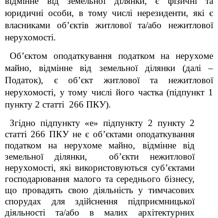
відмінне від земельної ділянки, є фізичні та
юридичні особи, в тому числі нерезиденти, які є
власниками об’єктів житлової та/або нежитлової
нерухомості.
Об’єктом оподаткування податком на нерухоме
майно, відмінне від земельної ділянки (далі –
Податок), є об’єкт житлової та нежитлової
нерухомості, у тому числі його частка (підпункт 1
пункту 2 статті 266 ПКУ).
Згідно підпункту «е» підпункту
2 пункту 2
статті 266
ПКУ
не є об’єктами оподаткування
податком на нерухоме майно, відмінне від
земельної ділянки,
об’єкти нежитлової
нерухомості, які використовуються суб’єктами
господарювання малого та середнього бізнесу,
що провадять свою діяльність у тимчасових
спорудах для здійснення підприємницької
діяльності та/або в малих архітектурних