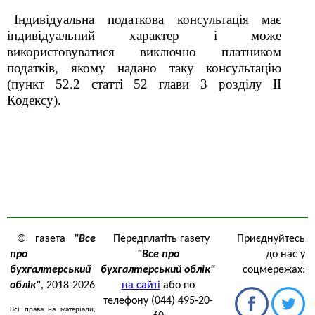
Індивідуальна податкова консультація має
індивідуальний характер і може
використовуватися виключно платником
податків, якому надано таку консультацію
(пункт 52.2 статті 52 глави 3 розділу II
Кодексу).
© газета
"Все
Передплатіть газету
Приєднуйтесь
про
"Все про
до нас у
бухгалтерський
бухгалтерський облік"
соцмережах:
облік"
, 2018-2026
на сайті
або по
телефону (044) 495-20-
Всі права на матеріали,