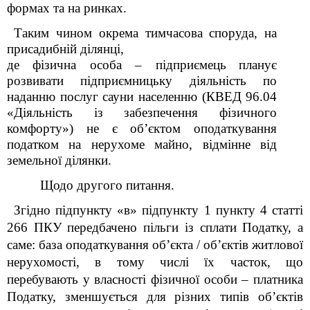
формах та на ринках.
Таким чином
окрема тимчасова споруда
,
на
присадибній ділянці
,
де
фізична особа – підприємець
планує
розвивати підприємницьку діяльність по
наданню послуг сауни населенню
(КВЕД 96.04
«Діяльність із забезпечення фізичного
комфорту») не є об’єктом оподаткування
податком на нерухоме майно, відмінне від
земельної ділянки.
Щодо другого питання.
Згідно підпункту «в» підпункту 1 пункту 4 статті
266 ПКУ передбачено пільги із сплати Податку, а
саме: база оподаткування об’єкта / об’єктів житлової
нерухомості, в тому числі їх часток, що
перебувають у власності фізичної особи – платника
Податку, зменшується для різних типів об’єктів