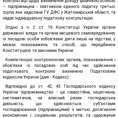
консультації щодо визначення доходу фізичною особою
— підприємцем - платником єдиного податку третьої
групи, яке надіслане ГУ ДФС у Житомирській області, та
надає індивідуальну податкову консультацію.
Згідно з ч. 2 ст. 19 Конституції України органи
державної влади та органи місцевого самоврядування,
їх посадові особи зобов’язані діяти лише на підставі, у
межах повноважень та спосіб, що передбачені
Конституцією та законами України.
Компетенцію контролюючих органів, повноваження і
обов'язки їх посадових осіб під час здійснення
податкового контролю визначено Податковим
кодексом України (далі - Кодекс).
Відповідно до ст. 42, 43 Господарського кодексу
України підприємництво - це самостійна, ініціативна,
систематична, на власний ризик господарська
діяльність, що здійснюється суб'єктами
господарювання (підприємцями) з метою досягнення
економічних і соціальних результатів та одержання