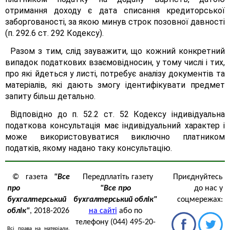
отримання доходу є дата списання кредиторської
заборгованості, за якою минув строк позовної давності
(п. 292.6 ст. 292 Кодексу).
Разом з тим, слід зауважити, що кожний конкретний
випадок податкових взаємовідносин, у тому числі і тих,
про які йдеться у листі, потребує аналізу документів та
матеріалів, які дають змогу ідентифікувати предмет
запиту більш детально.
Відповідно до п. 52.2 ст. 52 Кодексу індивідуальна
податкова консультація має індивідуальний характер і
може використовуватися виключно платником
податків, якому надано таку консультацію.
© газета
"Все
Передплатіть газету
Приєднуйтесь
про
"Все про
до нас у
бухгалтерський
бухгалтерський облік"
соцмережах:
облік"
, 2018-2026
на сайті
або по
телефону (044) 495-20-
Всі права на матеріали,