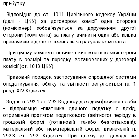
прибутку.
Відповідно до ст. 1011 Цивільного кодексу України
(далі - ЦКУ) за договором комісії одна сторона
(комісіонер) зобов'язується за дорученням другої
сторони (комітента) за плату вчинити один або кілька
правочинів від свого імені, але за рахунок комітента.
При цьому комітент повинен виплатити комісіонерові
плату в розмірі та порядку, встановлених у договорі
комісії (ст. 1013 ЦКУ).
Правовий порядок застосування спрощеної системи
оподаткування, обліку та звітності регулюється гл. 1
розд. XIV Кодексу.
Згідно п. 292.1 ст. 292 Кодексу доходом фізичної особи
- підприємця -платника єдиного податку є дохід,
отриманий протягом податкового (звітного) періоду в
грошовій формі (готівковій та/або безготівковій);
матеріальній або нематеріальній формі, визначеній п.
292.3 ст. 292 Кодексу. При цьому до доходу не