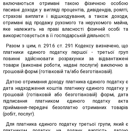
включаються отримані такою фізичною особою
пасивні доходи у вигляді процентів, дивідендів, роялті,
страхові виплати і відшкодування, а також доходи,
отримані від продажу рухомого та нерухомого майна,
яке належить на праві власності фізичній особі та
використовується в її господарській діяльності.
Разом з цим, п. 291.6 ст. 291 Кодексу визначено, що
платники єдиного податку першої - третьої груп
повинні здійснювати розрахунки за відвантажені
товари (виконані роботи, надані послуги) виключно в
грошовій формі (готівковій та/або безготівковій).
Датою отримання доходу платника єдиного податку є
дата надходження коштів платнику єдиного податку у
грошовій (готівковій або безготівковій) формі, дата
підписання платником єдиного податку акта
приймання-передачі безоплатно отриманих товарів
(робіт, послуг).
Для платника єдиного податку третьої групи, який є
платником податку на додану вартість, датою