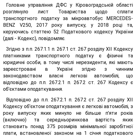
Головне управління ДФС у Кіровоградській області
розглянуло лист Товариства щодо сплати
транспортного податку за мікроавтобус MERCEDES-
BENZ V250, 2017 року випуску, у 2018 році та,
керуючись статтею 52 Податкового кодексу України
(далі - Кодекс), повідомляє.
Згідно з п.п. 267.1.1 п. 267.1 ст. 267 розділу XII Кодексу
платниками транспортного податку є фізичні та
юридичні особи, в тому числі нерезиденти, які мають
зареєстровані в Україні згідно з чинним
законодавством власні легкові автомобілі, що
відповідно до п.п. 267.2.1 п. 267.2 ст. 267 Кодексу є
об’єктами оподаткування.
Відповідно до п.п. 267.2.1 п. 267.2 ст. 267 розділу XII
Кодексу об’єктом оподаткування є легкові автомобілі, з
року випуску яких минуло не більше п’яти років
(включно) та середньоринкова вартість яких
становить понад 375 розмірів мінімальної заробітної
плати, встановленої законом на 1 січня податкового