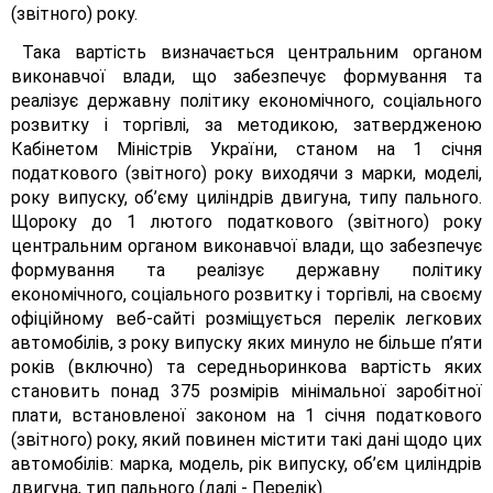
(звітного) року.
Така вартість визначається центральним органом
виконавчої влади, що забезпечує формування та
реалізує державну політику економічного, соціального
розвитку і торгівлі, за методикою, затвердженою
Кабінетом Міністрів України, станом на 1 січня
податкового (звітного) року виходячи з марки, моделі,
року випуску, об’єму циліндрів двигуна, типу пального.
Щороку до 1 лютого податкового (звітного) року
центральним органом виконавчої влади, що забезпечує
формування та реалізує державну політику
економічного, соціального розвитку і торгівлі, на своєму
офіційному веб-сайті розміщується перелік легкових
автомобілів, з року випуску яких минуло не більше п’яти
років (включно) та середньоринкова вартість яких
становить понад 375 розмірів мінімальної заробітної
плати, встановленої законом на 1 січня податкового
(звітного) року, який повинен містити такі дані щодо цих
автомобілів: марка, модель, рік випуску, об’єм циліндрів
двигуна, тип пального (далі - Перелік).