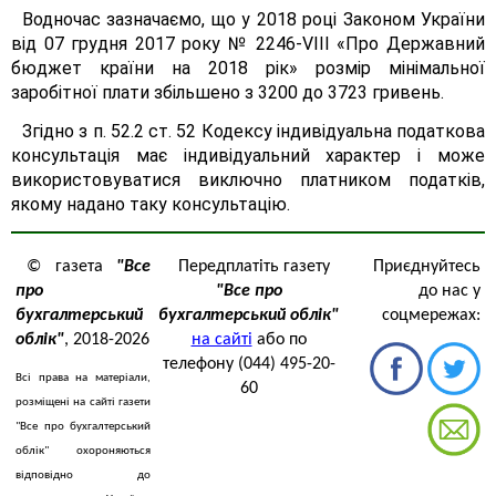
Водночас зазначаємо, що у 2018 році Законом України
від 07 грудня 2017 року № 2246-VІІІ «Про Державний
бюджет країни на 2018 рік» розмір мінімальної
заробітної плати збільшено з 3200 до 3723 гривень.
Згідно з п. 52.2 ст. 52 Кодексу індивідуальна податкова
консультація має індивідуальний характер і може
використовуватися виключно платником податків,
якому надано таку консультацію.
© газета
"Все
Передплатіть газету
Приєднуйтесь
про
"Все про
до нас у
бухгалтерський
бухгалтерський облік"
соцмережах:
облік"
, 2018-2026
на сайті
або по
телефону (044) 495-20-
Всі права на матеріали,
60
розміщені на сайті газети
"Все про бухгалтерський
облік" охороняються
відповідно до