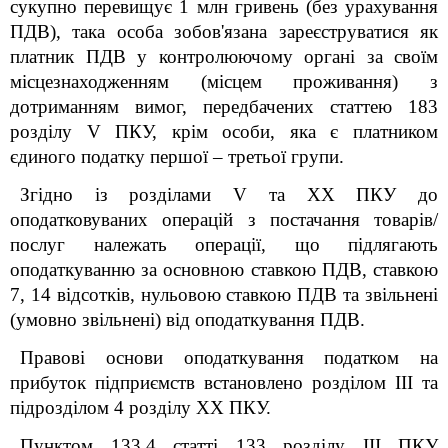
сукупно перевищує 1 млн гривень (без урахування
ПДВ), така особа зобов'язана зареєструватися як
платник ПДВ у контролюючому органі за своїм
місцезнаходженням (місцем проживання) з
дотриманням вимог, передбачених статтею 183
розділу V ПКУ, крім особи, яка є платником
єдиного податку першої – третьої групи.
Згідно із розділами V та ХХ ПКУ до
оподатковуваних операцій з постачання товарів/
послуг належать операції, що підлягають
оподаткуванню за основною ставкою ПДВ, ставкою
7, 14 відсотків, нульовою ставкою ПДВ та звільнені
(умовно звільнені) від оподаткування ПДВ.
Правові основи оподаткування податком на
прибуток підприємств встановлено розділом ІІІ та
підрозділом 4 розділу XX ПКУ.
Пунктом 133.4 статті 133 розділу ІІІ ПКУ