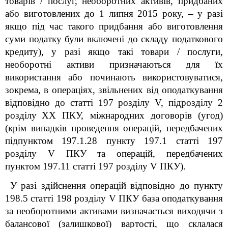
товарів / послуг, необоротних активів, придбаних
або виготовлених до 1 липня 2015 року, – у разі
якщо під час такого придбання або виготовлення
суми податку були включені до складу податкового
кредиту), у разі якщо такі товари / послуги,
необоротні активи призначаються для їх
використання або починають використовуватися,
зокрема, в операціях, звільнених від оподаткування
відповідно до статті 197 розділу V, підрозділу 2
розділу
XX ПКУ, міжнародних договорів (угод)
(крім випадків проведення операцій, передбачених
підпунктом 197.1.28 пункту 197.1 статті 197
розділу V ПКУ та операцій, передбачених
пунктом 197.11 статті 197 розділу V ПКУ).
У разі здійснення операцій відповідно до пункту
198.5 статті 198 розділу V ПКУ база оподаткування
за необоротними активами визначається виходячи з
балансової (залишкової) вартості, що склалася