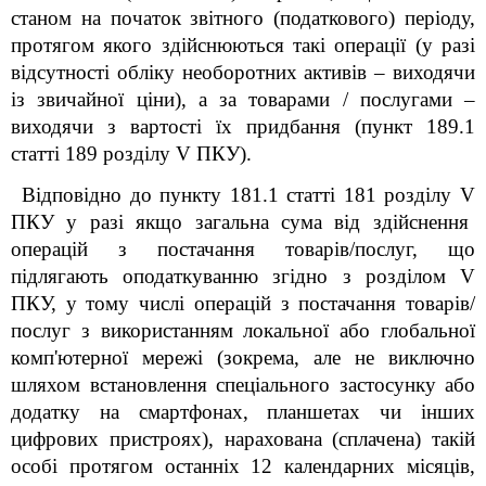
станом на початок звітного (податкового) періоду,
протягом якого здійснюються такі операції (у разі
відсутності обліку необоротних активів – виходячи
із звичайної ціни), а за товарами / послугами –
виходячи з вартості їх придбання (пункт 189.1
статті 189 розділу V ПКУ).
Відповідно до пункту 181.1 статті 181 розділу
V
ПКУ у разі якщо загальна сума від здійснення
операцій з постачання товарів/послуг, що
підлягають оподаткуванню згідно з розділом V
ПКУ, у тому числі операцій з постачання товарів/
послуг з використанням локальної або глобальної
комп'ютерної мережі (зокрема, але не виключно
шляхом встановлення спеціального застосунку або
додатку на смартфонах, планшетах чи інших
цифрових пристроях), нарахована (сплачена) такій
особі протягом останніх 12 календарних місяців,