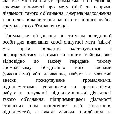
які має містити статут громадського об’єднання,
зокрема: відомості про мету (цілі) та напрями
діяльності такого об’єднання; джерела надходження
і порядок використання коштів та іншого майна
громадського об'єднання тощо.
Громадське об’єднання зі статусом юридичної
особи для виконання своєї статутної мети (цілей)
має право володіти, користуватися і
розпоряджатися коштами та іншим майном, яке
відповідно до закону передане такому
громадському об'єднанню його членами
(учасниками) або державою, набуте як членські
внески, пожертвуване громадянами,
підприємствами, установами та організаціями,
набуте в результаті підприємницької діяльності
такого об'єднання, підприємницької діяльності
створених ним юридичних осіб (товариств,
підприємств), а також майном, придбаним за