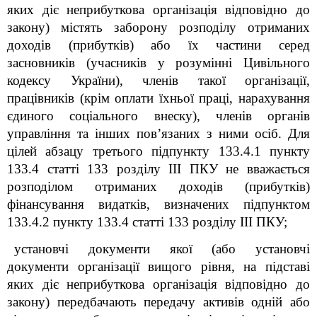
яких діє неприбуткова організація відповідно до
закону) містять заборону розподілу отриманих
доходів (прибутків) або їх частини серед
засновників (учасників у розумінні Цивільного
кодексу України), членів такої організації,
працівників (крім оплати їхньої праці, нарахування
єдиного соціального внеску), членів органів
управління та інших пов’язаних з ними осіб. Для
цілей абзацу третього підпункту 133.4.1 пункту
133.4 статті 133 розділу ІІІ ПКУ не вважається
розподілом отриманих доходів (прибутків)
фінансування видатків, визначених підпунктом
133.4.2 пункту 133.4 статті 133 розділу ІІІ ПКУ;
установчі документи якої (або установчі
документи організації вищого рівня, на підставі
яких діє неприбуткова організація відповідно до
закону) передбачають передачу активів одній або