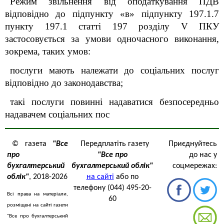
Режим звільнення від оподаткування ПДВ
відповідно до
підпункт
у
«в» підпункту 197.1.7
пункту 197.1 статті 197 розділу V ПКУ
застосовується за умови одночасного
виконання,
зокрема,
таких
умов
:
послуги мають належати до соціальних послуг
відповідно до законодавства;
такі послуги повинні надаватися безпосередньо
надавачем соціальних пос
© газета
"Все
Передплатіть газету
Приєднуйтесь
про
"Все про
до нас у
бухгалтерський
бухгалтерський облік"
соцмережах:
облік"
, 2018-2026
на сайті
або по
телефону (044) 495-20-
Всі права на матеріали,
60
розміщені на сайті газети
"Все про бухгалтерський