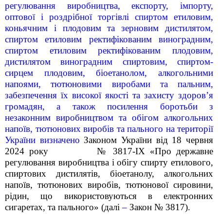
регулювання виробництва, експорту, імпорту,
оптової і роздрібної торгівлі спиртом етиловим,
коньячним і плодовим та зерновим дистилятом,
спиртом етиловим ректифікованим виноградним,
спиртом етиловим ректифікованим плодовим,
дистилятом виноградним спиртовим, спиртом-
сирцем плодовим, біоетанолом, алкогольними
напоями, тютюновими виробами та пальним,
забезпечення їх високої якості та захисту здоров’я
громадян, а також посилення боротьби з
незаконним виробництвом та обігом алкогольних
напоїв, тютюнових виробів та пального на території
України визначено
Законом України від 18 червня
2024 року
№ 3817
-IX «
Про державне
регулювання виробництва і обігу спирту етилового,
спиртових дистилятів, біоетанолу, алкогольних
напоїв, тютюнових виробів, тютюнової сировини,
рідин, що використовуються в електронних
сигаретах, та пального» (далі
–
Закон № 3817).