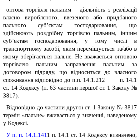
оптова торгівля пальним
–
діяльність з реалізації
власно виробленого, ввезеного або придбаного
пального
суб’єктам господарювання, що
здійснюють роздрібну торгівлю пальним, іншим
суб’єктам господарювання, у тому числі в
транспортному засобі, яким переміщується та/або в
якому зберігається пальне. Не вважається оптовою
торгівлею пальним заправлення пальним за
договором підряду, що відноситься до власного
споживання відповідно до п.п. 14.1.212 п. 14.1
ст. 14 Кодексу (п. 63 частини першої ст. 1 Закону №
3817).
Відповідно до частини другої ст. 1 Закону № 3817
термін «пальне» вживається у значенні, наведеному
у Кодексі.
У п. п. 14.1.141
1
п. 14.1 ст. 14 Кодексу визначено,