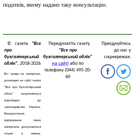
податків, якому надано таку консультацію.
© газета
"Все
Передплатіть газету
Приєднуйтесь
про
"Все про
до нас у
бухгалтерський
бухгалтерський облік"
соцмережах:
облік"
, 2018-2026
на сайті
або по
телефону (044) 495-20-
Всі права на матеріали,
60
розміщені на сайті газети
"Все про бухгалтерський
облік" охороняються
відповідно до
законодавства України.
Використання,
відтворення таких
матеріалів допускаються
тільки в межах,