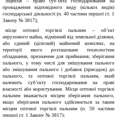
ліцензія – право суб’єкта господарювання на
провадження відповідного виду (кількох видів)
господарської діяльності (п. 40 частини першої ст. 1
Закону № 3817);
місце оптової торгівлі пальним
–
об’єкт
нерухомого майна, відмінний від земельної ділянки,
або єдиний (цілісний) майновий комплекс, на
території якого розташоване технологічне
обладнання, призначене для приймання, зберігання
пального, у тому числі для змішування пального
або змішування пального і добавок (присадок) до
пального, та оптової торгівлі пальним, який
належить суб’єкту господарювання на праві
власності або користування. Місце оптової торгівлі
пальним вважається місцем зберігання пального,
якщо зберігання пального здійснюється за таким
місцем оптової торгівлі пальним (п. 50 частини
першої ст. 1 Закону № 3817);