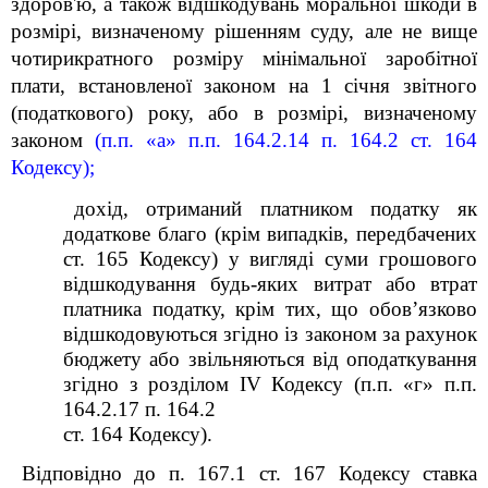
здоров'ю, а також відшкодувань моральної шкоди в
розмірі, визначеному рішенням суду, але не вище
чотирикратного розміру мінімальної заробітної
плати, встановленої законом на 1 січня звітного
(податкового) року, або в розмірі, визначеному
законом
(п.п. «а» п.п. 164.2.14 п. 164.2 ст. 164
Кодексу);
дохід, отриманий платником податку як
додаткове благо (крім випадків, передбачених
ст. 165 Кодексу) у вигляді суми грошового
відшкодування будь-яких витрат або втрат
платника податку, крім тих, що обов’язково
відшкодовуються згідно із законом за рахунок
бюджету або звільняються від оподаткування
згідно з розділом IV Кодексу (п.п. «г» п.п.
164.2.17 п. 164.2
ст. 164 Кодексу).
Відповідно до п. 167.1 ст. 167 Кодексу ставка