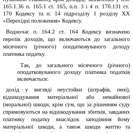
165.1.36 п
.
165.1 ст
.
165
,
п.п. 3 і 4 п. 170.13
1
ст.
170 Кодексу та п. 14 підрозділу 1 розділу XX
«Перехідні положення» Кодексу.
Водночас п. 164.2 ст. 164 Кодексу визначено
перелік доходів, що включаються до загального
місячного (річного) оподатковуваного доходу
платника податку.
Так, до загального місячного (річного)
оподатковуваного доходу платника податків
включається:
дохід у вигляді неустойки (штрафів, пені),
відшкодування матеріальної або немайнової
(моральної) шкоди, крім сум, що за рішенням суду
спрямовуються на відшкодування збитків, завданих
платнику податку внаслідок заподіяння йому
матеріальної шкоди, а також шкоди життю та