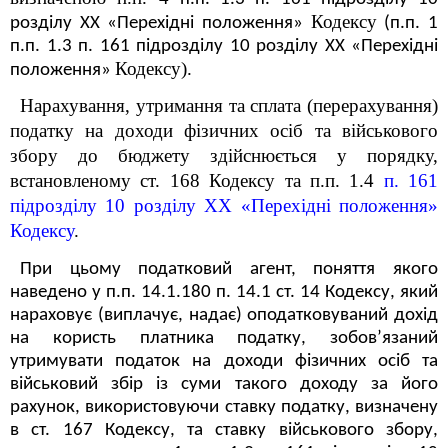
Кодексу
розділу XX «Перехідні положення»
(п.п. 1
п.п. 1.3 п. 16
1
підрозділу 10 розділу XX «Перехідні
Кодексу).
положення»
Нарахування, утримання та сплата (перерахування)
податку на доходи фізичних осіб та військового
збору до бюджету здійснюється у порядку,
встановленому ст. 168 Кодексу та п.п. 1.4
п. 16
1
підрозділу 10 розділу XX «Перехідні положення»
Кодексу
.
При цьому податковий агент, поняття якого
наведено у п.п. 14.1.180 п. 14.1 ст. 14 Кодексу, який
нараховує (виплачує, надає) оподатковуваний дохід
на користь платника податку, зобов’язаний
утримувати податок на доходи фізичних осіб та
військовий збір із суми такого доходу за його
рахунок, використовуючи ставку податку, визначену
в ст. 167 Кодексу, та ставку військового збору,