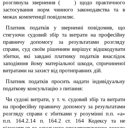
розглянула звернення
(
)
щодо практичного
застосування норм чинного законодавства та в
межах компетенції повідомляє.
Платник податків у зверненні повідомив, що
стягуючи судовий збір та витрати на професійну
правничу допомогу за результатами розгляду
справи, суд своїм рішенням вирішує відшкодувати
збитки, які завдані платнику податків внаслідок
заподіяння йому матеріальної шкоди, спричиненої
витратами на захист від протиправних дій.
Платник податків просить надати індивідуальну
податкову консультацію з питання:
Чи судові витрати, у т. ч. судовий збір та витрати
на професійну правничу допомогу за результатами
розгляду справи є збитками у розумінні п.п. «а»
п.п. 164.2.14 п. 164.2 ст. 164 Кодексу та не
відносяться до загального оподатковуваного доходу