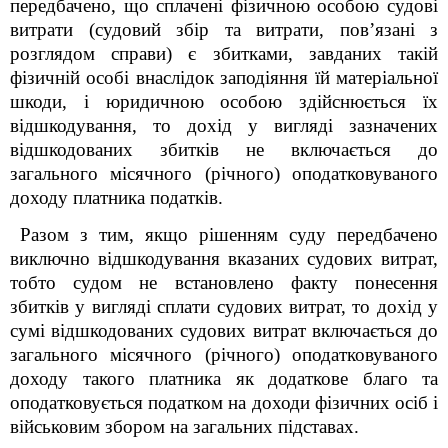
передбачено, що сплачені фізичною особою судові
витрати (судовий збір та витрати, пов’язані з
розглядом справи) є збитками, завданих такій
фізичній особі внаслідок заподіяння їй матеріальної
шкоди, і юридичною особою здійснюється їх
відшкодування, то дохід у вигляді зазначених
відшкодованих збитків не включається до
загального місячного (річного) оподатковуваного
доходу платника податків.
Разом з тим, якщо рішенням суду передбачено
виключно відшкодування вказаних судових витрат,
тобто судом не встановлено факту понесення
збитків у вигляді сплати судових витрат, то дохід у
сумі відшкодованих судових витрат включається до
загального місячного (річного) оподатковуваного
доходу такого платника як додаткове благо та
оподатковується податком на доходи фізичних осіб і
військовим збором на загальних підставах.