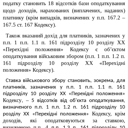
податку становить 18 відсотків бази оподаткування
щодо доходів, нарахованих (виплачених, наданих)
платнику (крім випадків, визначених у п.п. 167.2 –
167.5 ст. 167 Кодексу).
Також вказаний дохід
для платників, зазначених у
п.п. 1 п.п. 1.1 п. 16
1
підрозділу 10 розділу XX
«Перехідні положення»
Кодексу
є об’єктом
оподаткування військовим збором (п.п. 1 п.п. 1.2 п.
16
1
підрозділу 10 розділу XX «Перехідні
положення» Кодексу).
Ставка військового збору становить, зокрема, для
платників, зазначених у п.п. 1 п.п. 1.1 п. 16
1
підрозділу 10 розділу XX «Перехідні положення»
Кодексу
–
,
5 відсотків від об’єкта оподаткування,
визначеного п.п. 1 п.п. 1.2 п. 16
1
підрозділу 10
Кодексу, крім
розділу XX «Перехідні положення»
доходів, які оподатковуються за ставкою,
визначеною п.п. 4
п.п. 1.3 п. 16
1
підрозділу 10