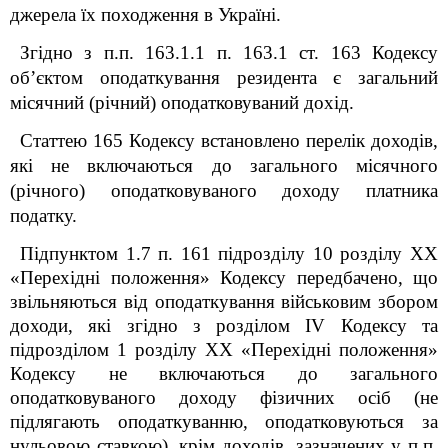
джерела їх походження в Україні.
Згідно з п.п. 163.1.1 п. 163.1 ст. 163 Кодексу
об’єктом оподаткування резидента є загальний
місячний (річний) оподатковуваний дохід.
Статтею 165 Кодексу встановлено перелік доходів,
які не включаються до загального місячного
(річного) оподатковуваного доходу платника
податку.
Підпунктом 1.7 п. 16
1
підрозділу 10 розділу XX
«Перехідні положення» Кодексу передбачено, що
звільняються від оподаткування військовим збором
доходи, які згідно з розділом IV Кодексу та
підрозділом 1 розділу XX «Перехідні положення»
Кодексу не включаються до загального
оподатковуваного доходу фізичних осіб (не
підлягають оподаткуванню, оподатковуються за
нульовою ставкою), крім доходів, зазначених у
п
.п.