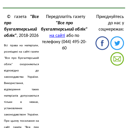
© газета
"Все
Передплатіть газету
Приєднуйтесь
про
"Все про
до нас у
бухгалтерський
бухгалтерський облік"
соцмережах:
облік"
, 2018-2026
на сайті
або по
телефону (044) 495-20-
Всі права на матеріали,
60
розміщені на сайті газети
"Все про бухгалтерський
облік" охороняються
відповідно до
законодавства України.
Використання,
відтворення таких
матеріалів допускаються
тільки в межах,
установлених
законодавством України.
При цьому посилання на
сайт газети "Все про