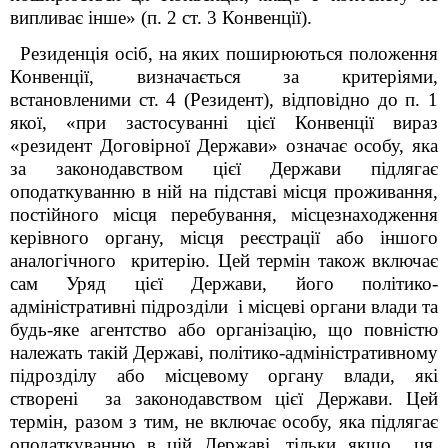
випливає інше» (п. 2 ст. 3 Конвенції).
Резиденція осіб, на яких поширюються положення
Конвенції, визначається за критеріями,
встановленими ст. 4 (Резидент), відповідно до п. 1
якої, «при застосуванні цієї Конвенції вираз
«резидент Договірної Держави» означає особу, яка
за законодавством цієї Держави підлягає
оподаткуванню в ній на підставі місця проживання,
постійного місця перебування, місцезнаходження
керівного органу, місця реєстрації або іншого
аналогічного критерію. Цей термін також включає
сам Уряд цієї Держави, його політико-
адміністративні підрозділи і місцеві органи влади та
будь-яке агентство або організацію, що повністю
належать такій Державі, політико-адміністративному
підрозділу або місцевому органу влади, які
створені за законодавством цієї Держави. Цей
термін, разом з тим, не включає особу, яка підлягає
оподаткуванню в цій Державі, тільки якщо ця