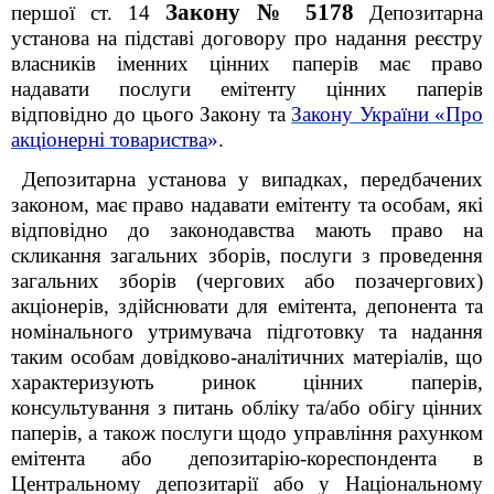
Закону № 5178
першої ст. 14
Депозитарна
установа на підставі договору про надання реєстру
власників іменних цінних паперів має право
надавати послуги емітенту цінних паперів
відповідно до цього Закону та
Закону України «Про
акціонерні товариства
»
.
Депозитарна установа у випадках, передбачених
законом, має право надавати емітенту та особам, які
відповідно до законодавства мають право на
скликання загальних зборів, послуги з проведення
загальних зборів (чергових або позачергових)
акціонерів, здійснювати для емітента, депонента та
номінального утримувача підготовку та надання
таким особам довідково-аналітичних матеріалів, що
характеризують ринок цінних паперів,
консультування з питань обліку та/або обігу цінних
паперів, а також послуги щодо управління рахунком
емітента або депозитарію-кореспондента в
Центральному депозитарії або у Національному