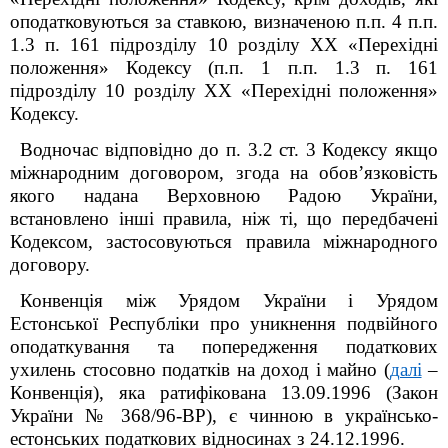
оподатковуються за ставкою, визначеною п.п. 4 п.п.
1.3 п. 16
1
підрозділу 10 розділу XX «Перехідні
положення» Кодексу (п.п. 1 п.п. 1.3 п. 16
1
підрозділу 10 розділу XX «Перехідні положення»
Кодексу.
Водночас відповідно до п. 3.2 ст. 3 Кодексу якщо
міжнародним договором, згода на обов’язковість
якого надана Верховною Радою України,
встановлено інші правила, ніж ті, що передбачені
Кодексом, застосовуються правила міжнародного
договору.
Конвенція між Урядом України і Урядом
Естонської Республіки про уникнення подвійного
оподаткування та попередження податкових
ухилень стосовно податків на доход і майно (
далі
–
Конвенція), яка
ратифікована 13.09.1996 (Закон
України № 368/96-ВР),
є чинною в українсько-
естонських податкових відносинах з 24.12.1996.