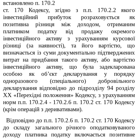
встановлено п. 170.2
ст. 170 Кодексу, згідно з п.п. 170.2.2 якого
інвестиційний прибуток розраховується як
позитивна різниця між доходом, отриманим
платником податку від продажу окремого
інвестиційного активу з урахуванням курсової
різниці (за наявності), та його вартістю, що
визначається із суми документально підтверджених
витрат на придбання такого активу, або вартістю
інвестиційного активу, що була задекларована
особою як об’єкт декларування у порядку
одноразового (спеціального) добровільного
декларування відповідно до підрозділу 9
4
розділу
XX «Перехідні положення» Кодексу, з урахуванням
норм п.п. 170.2.4 - 170.2.6 п. 170.2 ст. 170 Кодексу
(крім операцій з деривативами).
Відповідно до п.п. 170.2.6 п. 170.2 ст. 170 Кодексу
до складу загального річного оподатковуваного
доходу платника податку включається позитивне