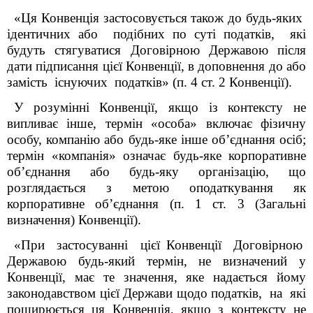
«Ця Конвенція застосовується також до будь-яких
ідентичних або подібних по суті податків, які
будуть стягуватися Договірною Державою після
дати підписання цієї Конвенції, в доповнення до або
замість існуючих податків» (п. 4 ст. 2 Конвенції).
У розумінні Конвенції, якщо із контексту не
випливає інше, термін «особа» включає фізичну
особу, компанію або будь-яке інше об’єднання осіб;
термін «компанія» означає будь-яке корпоративне
об’єднання або будь-яку організацію, що
розглядається з метою оподаткування як
корпоративне об’єднання (п. 1 ст. 3 (Загальні
визначення) Конвенції).
«При застосуванні цієї Конвенції Договірною
Державою будь-який термін, не визначений у
Конвенції, має те значення, яке надається йому
законодавством цієї Держави щодо податків, на які
поширюється ця Конвенція, якщо з контексту не