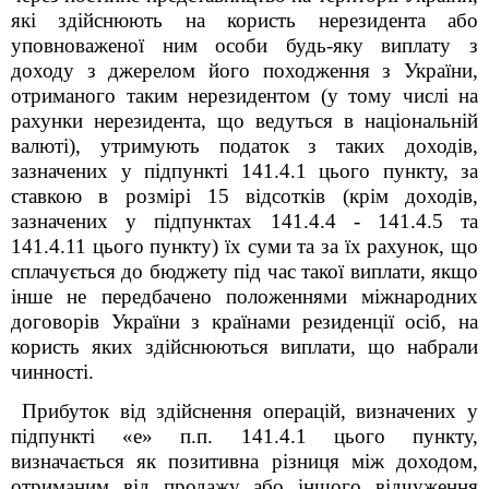
які здійснюють на користь нерезидента або
уповноваженої ним особи будь-яку виплату з
доходу з джерелом його походження з України,
отриманого таким нерезидентом (у тому числі на
рахунки нерезидента, що ведуться в національній
валюті), утримують податок з таких доходів,
зазначених у підпункті 141.4.1 цього пункту, за
ставкою в розмірі 15 відсотків (крім доходів,
зазначених у підпунктах 141.4.4 - 141.4.5 та
141.4.11 цього пункту) їх суми та за їх рахунок, що
сплачується до бюджету під час такої виплати, якщо
інше не передбачено положеннями міжнародних
договорів України з країнами резиденції осіб, на
користь яких здійснюються виплати, що набрали
чинності.
Прибуток від здійснення операцій, визначених у
підпункті «е» п.п. 141.4.1 цього пункту,
визначається як позитивна різниця між доходом,
отриманим від продажу або іншого відчуження