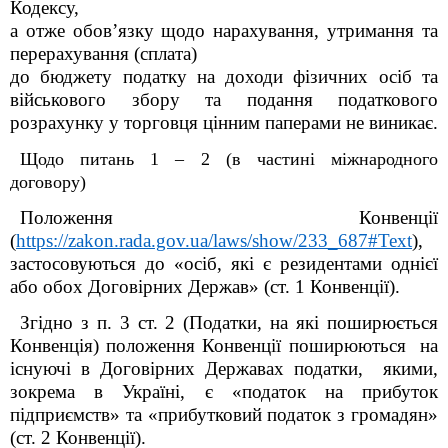
Кодексу,
а отже обов’язку щодо нарахування, утримання та
перерахування (сплата)
до бюджету податку на доходи фізичних осіб та
військового збору та подання податкового
розрахунку у торговця цінним паперами не виникає.
Щодо питань 1 – 2 (в частині міжнародного
договору)
Положення Конвенції
(
https://zakon.rada.gov.ua/laws/show/233_687#Text
),
застосовуються до «осіб, які є резидентами однієї
або обох Договірних Держав» (ст. 1 Конвенції).
Згідно з п. 3 ст. 2 (Податки, на які поширюється
Конвенція) положення Конвенції поширюються на
існуючі в Договірних Державах податки, якими,
зокрема в Україні, є «податок на прибуток
підприємств» та «прибутковий податок з громадян»
(ст. 2 Конвенції).