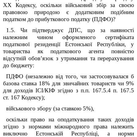
ХХ Кодексу, оскільки військовий збір за своєю
правовою природою є додатковим подібним
податком до прибуткового податку (ПДФО)?
1.5. Чи підтверджує ДПС, що за наявності
належним чином оформленого сертифіката
податкової резиденції Естонської Республіки, у
товариства як податкового агента повністю
відсутній обов’язок з утримання та перерахування
до бюджету:
ПДФО (незалежно від того, чи застосовувалася б
базова ставка 18% для звичайних товариств чи 9%
для доходів ІСІ/КІФ згідно з п.п. 167.5.4 п. 167.5
ст. 167 Кодексу);
військового збору (за ставкою 5%),
оскільки право на оподаткування таких доходів
згідно з нормами міжнародного права належить
виключно Естонській Республіці, а норми