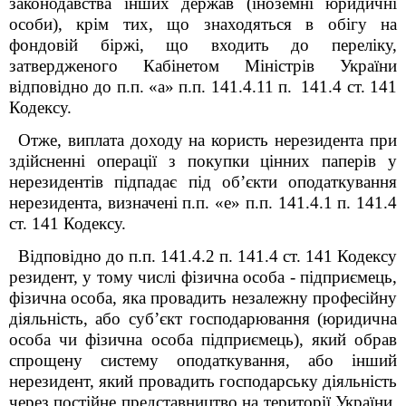
законодавства інших держав (іноземні юридичні
особи), крім тих, що знаходяться в обігу на
фондовій біржі, що входить до переліку,
затвердженого Кабінетом Міністрів України
відповідно до п.п. «а» п.п. 141.4.11 п. 141.4 ст. 141
Кодексу.
Отже, виплата доходу на користь нерезидента при
здійсненні операції з покупки цінних паперів у
нерезидентів підпадає під об’єкти оподаткування
нерезидента, визначені п.п. «е» п.п. 141.4.1 п. 141.4
ст. 141 Кодексу.
Відповідно до п.п. 141.4.2 п. 141.4 ст. 141 Кодексу
резидент, у тому числі фізична особа - підприємець,
фізична особа, яка провадить незалежну професійну
діяльність, або суб’єкт господарювання (юридична
особа чи фізична особа підприємець), який обрав
спрощену систему оподаткування, або інший
нерезидент, який провадить господарську діяльність
через постійне представництво на території України,