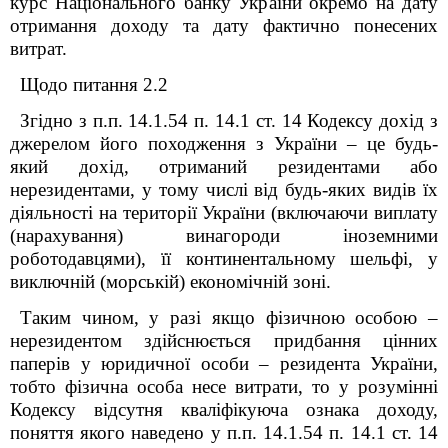
курс Національного банку України окремо на дату
отримання доходу та дату фактично понесених
витрат.
Щодо питання 2.2
Згідно з п.п. 14.1.54 п. 14.1 ст. 14 Кодексу дохід з
джерелом його походження з України – це будь-
який дохід, отриманий резидентами або
нерезидентами, у тому числі від будь-яких видів їх
діяльності на території України (включаючи виплату
(нарахування) винагороди іноземними
роботодавцями), її континентальному шельфі, у
виключній (морській) економічній зоні.
Таким чином, у разі якщо фізичною особою –
нерезидентом здійснюється придбання цінних
паперів у юридичної особи – резидента України,
тобто фізична особа несе витрати, то у розумінні
Кодексу відсутня кваліфікуюча ознака доходу,
поняття якого наведено у п.п. 14.1.54 п. 14.1 ст. 14