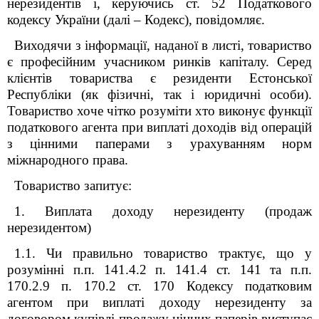
нерезидентів і, керуючись ст. 52 Податкового
кодексу України (далі – Кодекс), повідомляє.
Виходячи з інформації, наданої в листі, товариство
є професійним учасником ринків капіталу. Серед
клієнтів товариства є резиденти Естонської
Республіки (як фізичні, так і юридичні особи).
Товариство хоче чітко розуміти хто виконує функції
податкового агента при виплаті доходів від операцій
з цінними паперами з урахуванням норм
міжнародного права.
Товариство запитує:
1. Виплата доходу нерезиденту (продаж
нерезидентом)
1.1. Чи правильно товариство трактує, що у
розумінні п.п. 141.4.2 п. 141.4 ст. 141 та п.п.
170.2.9 п. 170.2 ст. 170 Кодексу податковим
агентом при виплаті доходу нерезиденту за
договором купівлі-продажу цінних паперів виступає