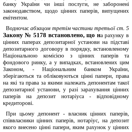
банку України чи інші послуги, не заборонені
законодавством, щодо цінних паперів, випущених
емітентом.
Водночас
абзацом третім частини третьої ст. 5
Закону № 5178 встановлено, що н
а рахунку в
цінних паперах депозитарної установи на підставі
депозитарного договору в порядку, встановленому
Національною комісією з цінних паперів та
фондового ринку, а у випадках, встановлених цим
Законом, - Національним банком України,
зберігаються та обліковуються цінні папери, права
на які та права за якими належать депонентам такої
депозитарної установи, у разі зарахування цінних
паперів на депозит нотаріуса - відповідному
кредиторові.
При цьому депонент - власник цінних паперів,
співвласники цінних паперів, нотаріус, на депозит
якого внесено цінні папери, яким рахунок у цінних