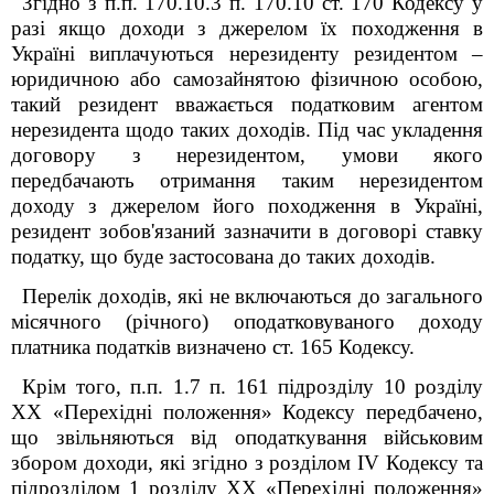
Згідно з п.п. 170.10.3 п. 170.10 ст. 170 Кодексу у
разі якщо доходи з джерелом їх походження в
Україні виплачуються нерезиденту резидентом –
юридичною або самозайнятою фізичною особою,
такий резидент вважається податковим агентом
нерезидента щодо таких доходів. Під час укладення
договору з нерезидентом, умови якого
передбачають отримання таким нерезидентом
доходу з джерелом його походження в Україні,
резидент зобов'язаний зазначити в договорі ставку
податку, що буде застосована до таких доходів.
Перелік доходів, які не включаються до загального
місячного (річного) оподатковуваного доходу
платника податків визначено ст. 165 Кодексу.
Крім того, п.п. 1.7 п. 16
1
підрозділу 10 розділу
XX «Перехідні положення» Кодексу передбачено,
що звільняються від оподаткування військовим
збором доходи, які згідно з розділом IV Кодексу та
підрозділом 1 розділу XX «Перехідні положення»