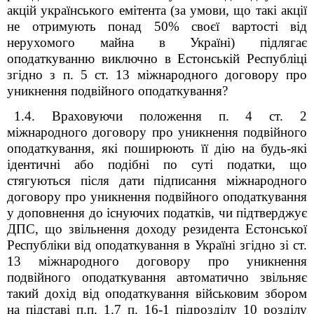
акцій українського емітента (за умови, що такі акції
не отримують понад 50% своєї вартості від
нерухомого майна в Україні) підлягає
оподаткуванню виключно в Естонській Республіці
згідно з п. 5 ст. 13 міжнародного договору про
уникнення подвійного оподаткування?
1.4. Враховуючи положення п. 4 ст. 2
міжнародного договору про уникнення подвійного
оподаткування, які поширюють її дію на будь-які
ідентичні або подібні по суті податки, що
стягуються після дати підписання міжнародного
договору про уникнення подвійного оподаткування
у доповнення до існуючих податків, чи підтверджує
ДПС, що звільнення доходу резидента Естонської
Республіки від оподаткування в Україні згідно зі ст.
13 міжнародного договору про уникнення
подвійного оподаткування автоматично звільняє
такий дохід від оподаткування військовим збором
на підставі п.п. 1.7 п. 16-1 підрозділу 10 розділу