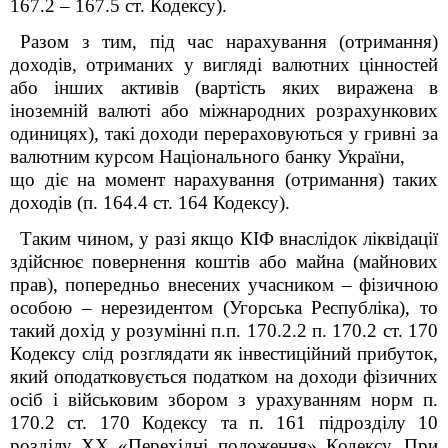
167.2 – 167.5 ст. Кодексу).
Разом з тим, під час нарахування (отримання)
доходів, отриманих у вигляді валютних цінностей
або інших активів (вартість яких виражена в
іноземній валюті або міжнародних розрахункових
одиницях), такі доходи перераховуються у гривні за
валютним курсом Національного банку України,
що діє на момент нарахування (отримання) таких
доходів
(п.
164.4 ст. 164 Кодексу)
.
Таким чином, у разі якщо КІФ внаслідок ліквідації
здійснює повернення коштів
або майна (майнових
прав), попередньо внесених учасником – фізичною
особою – нерезидентом (Угорська Республіка), то
такий дохід у розумінні п.п. 170.2.2 п. 170.2 ст. 170
Кодексу слід розглядати як інвестиційний прибуток,
який оподатковується податком на доходи фізичних
осіб і військовим збором з урахуванням норм п.
170.2 ст. 170 Кодексу та п. 16
1
підрозділу 10
розділу XX «Перехідні положення» Кодексу. При