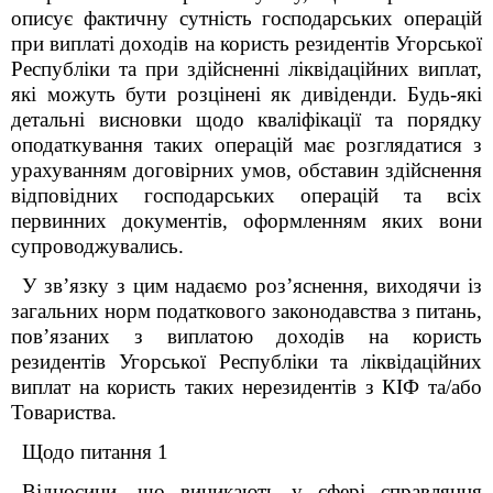
описує фактичну сутність господарських операцій
при виплаті доходів на користь резидентів Угорської
Республіки та при здійсненні ліквідаційних виплат,
які можуть бути розцінені як дивіденди. Будь-які
детальні висновки щодо кваліфікації та порядку
оподаткування таких операцій має розглядатися з
урахуванням договірних умов, обставин здійснення
відповідних господарських операцій та всіх
первинних документів, оформленням яких вони
супроводжувались.
У зв’язку з цим надаємо роз’яснення, виходячи із
загальних норм податкового законодавства з питань,
пов’язаних з виплатою доходів на користь
резидентів Угорської Республіки та ліквідаційних
виплат на користь таких нерезидентів з КІФ та/або
Товариства.
Щодо питання 1
Відносини, що виникають у сфері справляння