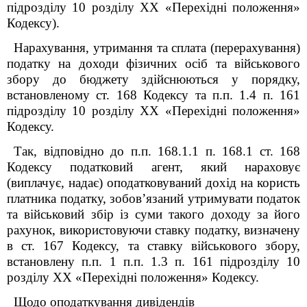
підрозділу 10 розділу XX «Перехідні положення»
Кодексу).
Нарахування, утримання та сплата (перерахування)
податку на доходи фізичних осіб та військового
збору до бюджету здійснюються у порядку,
встановленому ст. 168
Кодексу
та п.п. 1.4 п.
16
1
підрозділу 10 розділу XX
«Перехідні положення»
Кодексу.
Так, відповідно до п.п. 168.1.1 п. 168.1 ст. 168
Кодексу податковий агент, який нараховує
(виплачує, надає) оподатковуваний дохід на користь
платника податку, зобов’язаний утримувати податок
та військовий збір із суми такого доходу за його
рахунок, використовуючи ставку податку, визначену
в ст. 167 Кодексу, та ставку військового збору,
встановлену п.п. 1 п.п. 1.3 п. 16
1
підрозділу 10
розділу XX «Перехідні положення» Кодексу.
Щодо оподаткування дивідендів