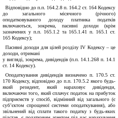
Відповідно до п.п. 164.2.8 п. 164.2 ст. 164 Кодексу
до загального місячного (річного)
оподатковуваного доходу платника податків
включаються, зокрема, пасивні доходи (крім
зазначених у п.п. 165.1.2 та 165.1.41 п. 165.1 ст.
165 Кодексу);
Пасивні доходи для цілей розділу IV Кодексу – це
доходи, отримані
у вигляді, зокрема, дивідендів (п.п. 14.1.268 п. 14.1
ст. 14 Кодексу).
Оподаткування дивідендів визначено п. 170.5 ст.
170 Кодексу, відповідно до п.п. 170.5.2 якого будь-
який резидент, який нараховує дивіденди,
включаючи того, який сплачує податок на прибуток
підприємств у спосіб, відмінний від загального (є
суб’єктом спрощеної системи оподаткування), або
звільнений від сплати такого податку з будь-яких
підстав, є податковим агентом під час нарахування