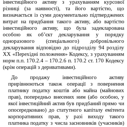
інвестиційного активу з урахуванням курсової
різниці (за наявності), та його вартістю, що
визначається із суми документально підтверджених
витрат на придбання такого активу, або вартістю
інвестиційного активу, що була задекларована
особою як об’єкт декларування у порядку
одноразового (спеціального) добровільного
декларування відповідно до підрозділу 9
4
розділу
XX «Перехідні положення» Кодексу, з урахуванням
норм п.п. 170.2.4 – 170.2.6 п. 170.2 ст. 170 Кодексу
(крім операцій з деривативами).
До продажу інвестиційного активу
прирівнюються також операції з повернення
платнику податку коштів або майна (майнових
прав), попередньо внесених ним (або особою, у
якої інвестиційний актив був придбаний прямо чи
опосередковано) до статутного капіталу емітента
корпоративних прав, у разі виходу такого
платника податку з числа засновників (учасників)