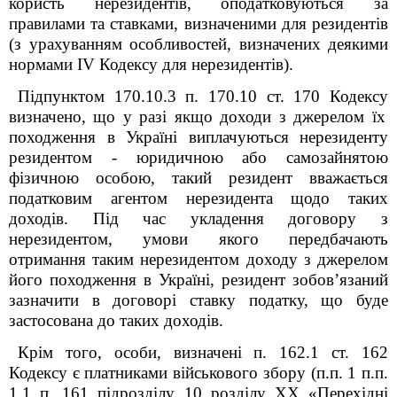
користь нерезидентів, оподатковуються за
правилами та ставками, визначеними для резидентів
(з урахуванням особливостей, визначених деякими
нормами IV Кодексу для нерезидентів).
Підпунктом 170.10.3 п. 170.10 ст. 170 Кодексу
визначено, що
у разі якщо доходи з джерелом їх
походження в Україні виплачуються нерезиденту
резидентом - юридичною або самозайнятою
фізичною особою, такий резидент вважається
податковим агентом нерезидента щодо таких
доходів. Під час укладення договору з
нерезидентом, умови якого передбачають
отримання таким нерезидентом доходу з джерелом
його походження в Україні, резидент зобов’язаний
зазначити в договорі ставку податку, що буде
застосована до таких доходів.
Крім того, особи, визначені п. 162.1 ст. 162
Кодексу
є платниками військового збору (
п.п. 1 п.п.
1.1 п. 16
1
підрозділу 10 розділу XX «Перехідні