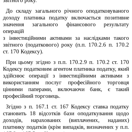
звітного року.
До складу загального річного оподатковуваного
доходу платника податку включається позитивне
значення загального фінансового результату
операцій
з інвестиційними активами за наслідками такого
звітного (податкового) року (п.п. 170.2.6 п. 170.2
ст. 170 Кодексу).
При цьому згідно з п.п.
170.2.9
п. 170.2 ст. 170
Кодексу
п
одатковим агентом платника податку, який
здійснює операції з інвестиційними активами з
використанням послуг професійного торговця
цінними паперами, включаючи банк, є такий
професійний торговець.
Згідно з п. 167.1 ст. 167 Кодексу ставка податку
становить 18 відсотків бази оподаткування щодо
доходів, нарахованих (виплачених, наданих)
платнику податків (крім випадків, визначених у п.п.