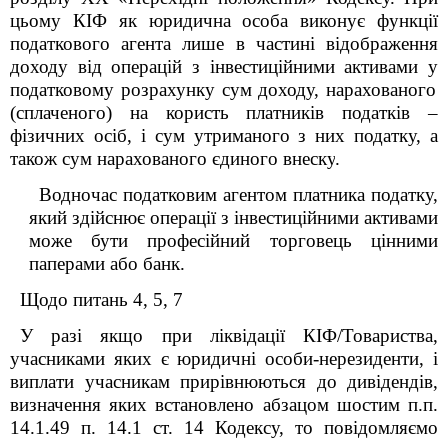
цьому КІФ як
юридична особа виконує функції
податкового агента лише в частині відображення
доходу від операцій з інвестиційними активами у
податков
ому
розрахунк
у
сум доходу, нарахованого
(сплаченого) на користь платників податків –
фізичних осіб, і сум утриманого з них податку, а
також сум нарахованого єдиного внеску
.
Водночас
податковим агентом платника податку,
який здійснює операції з інвестиційними активами
може бути професійний торговець цінними
паперами або банк
.
Щодо питань 4, 5, 7
У разі якщо при ліквідації КІФ/Товариства,
учасниками яких є юридичні особи-нерезиденти, і
виплати учасникам прирівнюються до дивідендів,
визначення яких встановлено абзацом шостим п.п.
14.1.49 п. 14.1 ст. 14 Кодексу, то повідомляємо