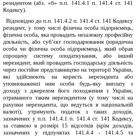
резидентом (абз. «б» п.п. 141.4.1 п. 141.4 ст. 141
Кодексу).
Відповідно до п.п. 141.4.2 п. 141.4 ст. 141 Кодексу
резидент, у тому числі фізична особа підприємець,
фізична особа, яка провадить незалежну професійну
діяльність, або суб’єкт господарювання (юридична
особа чи фізична особа підприємець), який обрав
спрощену систему оподаткування, або інший
нерезидент, який провадить господарську діяльність
через постійне представництво на території України,
які здійснюють на користь нерезидента або
уповноваженої ним особи будь-яку виплату з
доходу з джерелом його походження з України,
отриманого таким нерезидентом (у тому числі на
рахунки нерезидента, що ведуться в національній
валюті), утримують податок з таких доходів,
зазначених у п.п. 141.4.1 п. 141.4 ст. 141 Кодексу,
за ставкою в розмірі 15 відсотків (крім доходів,
зазначених у підпунктах 141.4.4 - 141.4.5 та