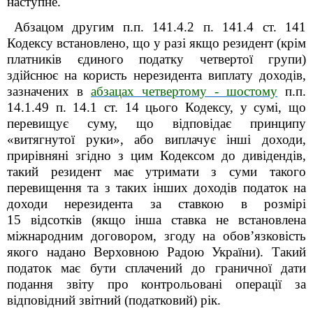
наступне.
А
бзацом другим п.п. 141.4.2 п. 141.4 ст. 141
Кодексу встановлено, що
у разі якщо резидент (крім
платників єдиного податку четвертої групи)
здійснює на користь нерезидента виплату доходів,
зазначених в
абзацах четвертому - шостому
п.п.
14.1.49 п. 14.1 ст. 14 цього Кодексу, у сумі, що
перевищує суму, що відповідає принципу
«витягнутої руки», або виплачує інші доходи,
прирівняні згідно з цим Кодексом до дивідендів,
такий резидент має утримати з суми такого
перевищення та з таких інших доходів податок на
доходи нерезидента за ставкою в розмірі
15 відсотків (якщо інша ставка не встановлена
міжнародним договором, згоду на обов’язковість
якого надано Верховною Радою України). Такий
податок має бути сплачений до граничної дати
подання звіту про контрольовані операції за
відповідний звітний (податковий) рік.