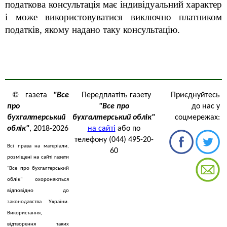
податкова консультація має індивідуальний характер
і може використовуватися виключно платником
податків, якому надано таку консультацію.
© газета
"Все
Передплатіть газету
Приєднуйтесь
про
"Все про
до нас у
бухгалтерський
бухгалтерський облік"
соцмережах:
облік"
, 2018-2026
на сайті
або по
телефону (044) 495-20-
Всі права на матеріали,
60
розміщені на сайті газети
"Все про бухгалтерський
облік" охороняються
відповідно до
законодавства України.
Використання,
відтворення таких