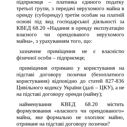
підприємця – платника єдиного податку
третьої групи, з передачі нерухомого майна в
оренду (суборенду) третім особам на платній
основі під вид господарської діяльності за
КВЕД 68.20 «Надання в оренду експлуатацію
власного чи орендованого нерухомого
майна», з урахуванням того, що
:
зазначене приміщення не є власністю
фізичної особи – підприємця
;
приміщення отримано у користування на
підставі договору позички (безоплатного
користування) відповідно до статей 827-836
Цивільного кодексу України (далі – ЦКУ), а не
на підставі договору оренди (найму)
;
найменування КВЕД 68.20 містить
формулювання «власного чи орендованого»
майна, яке формально не охоплює майно,
отримане на підставі договору позички?