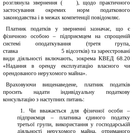
розглянула звернення
( ), щодо практичного
застосування окремих норм податкового
законодавства і в межах компетенції повідомляє.
Платник податків у зверненні зазначає, що є
фізичною особою – підприємцем на спрощеній
системі оподаткування
(третя
гр
упа,
ставка 5 відсотків) та зареєстровані
види діяльності включають, зокрема КВЕД 68.20
«Надання в оренду експлуатацію власного чи
орендованого нерухомого майна».
Враховуючи вищенаведене, платник податків
просить надати індивідуальну податкову
консультацію з наступних питань
:
1.
Чи вважається для фізичної особи –
підприємця
–
платника
єдиного податку
третьої групи, використання у господарській
діяльності нерухомого майна, отриманого