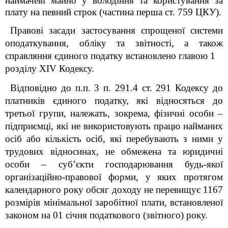
наймачеві майно у володіння та користування за
плату на певний строк (частина перша ст. 759 ЦКУ).
Правові засади застосування спрощеної системи
оподаткування, обліку та звітності, а також
справляння єдиного податку встановлено главою 1
розділу XIV Кодексу.
Відповідно до п.п. 3 п. 291.4 ст. 291 Кодексу до
платників єдиного податку, які відносяться до
третьої групи, належать, зокрема, фізичні особи –
підприємці, які не використовують працю найманих
осіб або кількість осіб, які перебувають з ними у
трудових відносинах, не обмежена та юридичні
особи – суб’єкти господарювання будь-якої
організаційно-правової форми, у яких протягом
календарного року обсяг доходу не перевищує 1167
розмірів мінімальної заробітної плати, встановленої
законом на 01 січня податкового (звітного) року.