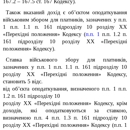
167.2 – 167.5 ст. 167 Кодексу).
Також вказаний дохід є об’єктом оподаткування
військовим збором для платників, зазначених у п.п.
1 п.п. 1.1 п. 16
1
підрозділу 10 розділу XX
«Перехідні положення» Кодексу (
п.п. 1
п.п. 1.2 п.
16
1
підрозділу 10 розділу XX «Перехідні
положення» Кодексу).
Ставка військового збору для платників,
зазначених у п.п. 1 п.п. 1.1 п. 16
1
підрозділу 10
розділу XX «Перехідні положення» Кодексу,
становить 5 відс.
від об’єкта оподаткування, визначеного п.п. 1 п.п.
1.2 п. 16
1
підрозділу 10
розділу XX «Перехідні положення» Кодексу
, крім
доходів, які оподатковуються за ставкою,
визначеною п.п. 4
п.п. 1.3 п. 16
1
підрозділу 10
розділу XX «Перехідні положення»
Кодексу
(п.п. 1