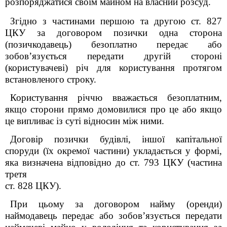
розпоряджатися своїм майном на власний розсуд.
Згідно з частинами першою та другою ст. 827
ЦКУ за договором позички одна сторона
(позичкодавець) безоплатно передає або
зобов’язується передати другій стороні
(користувачеві) річ для користування протягом
встановленого строку.
Користування річчю вважається безоплатним,
якщо сторони прямо домовилися про це або якщо
це випливає із суті відносин між ними.
Договір позички будівлі, іншої капітальної
споруди (їх окремої частини) укладається у формі,
яка визначена відповідно до ст. 793 ЦКУ (частина
третя
ст. 828 ЦКУ).
При цьому за договором найму (оренди)
наймодавець передає або зобов’язується передати