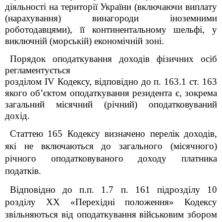
діяльності на території України (включаючи виплату
(нарахування) винагороди іноземними
роботодавцями), її континентальному шельфі, у
виключній (морській) економічній зоні.
Порядок о
податкування доходів фізичних осіб
регламентується
розділом
IV
Кодексу, відповідно до п. 163.1 ст. 163
якого об’єктом оподаткування резидента є, зокрема
загальний місячний (річний) оподатковуваний
дохід.
Статтею 165 Кодексу визначено перелік доходів,
які не включаються до загального (місячного)
річного оподатковуваного доходу платника
податків.
Відповідно до п.п. 1.7 п. 16
1
підрозділу 10
розділу XX «Перехідні положення» Кодексу
звільняються від оподаткування військовим збором