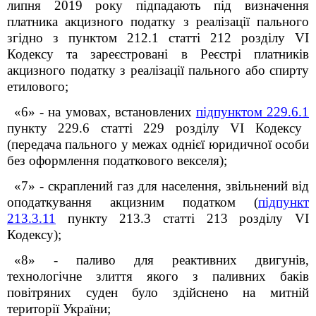
липня 2019 року підпадають під визначення
платника акцизного податку з реалізації пального
згідно з пунктом 212.1 статті 212 розділу VI
Кодексу та зареєстровані в Реєстрі платників
акцизного податку з реалізації пального або спирту
етилового;
«6» - на умовах, встановлених
підпунктом 229.6.1
пункту 229.6 статті 229 розділу VI Кодексу
(передача пального у межах однієї юридичної особи
без оформлення податкового векселя);
«7» - скраплений газ для населення, звільнений від
оподаткування акцизним податком (
підпункт
213.3.11
пункту 213.3 статті 213 розділу VI
Кодексу);
«8» - паливо для реактивних двигунів,
технологічне злиття якого з паливних баків
повітряних суден було здійснено на митній
території України;