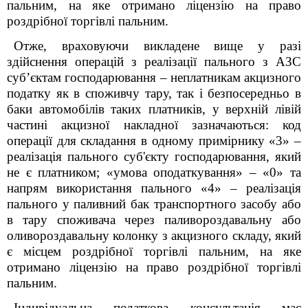
пальним, на яке отримано ліцензію на право
роздрібної торгівлі пальним.
Отже, враховуючи викладене вище у разі
здійснення операцій з реалізації пального з АЗС
суб’єктам господарювання – неплатникам акцизного
податку як в споживчу тару
,
так і безпосередньо в
баки автомобілів таких платників
,
у верхній лівій
частині акцизної накладної зазначаються
:
код
операції для складання в одному примірнику «3» –
реалізація пального суб'єкту господарювання, який
не є платником; «умова оподаткування» – «0» та
напрям використання пального «4» – реалізація
пального у паливний бак транспортного засобу або
в тару споживача через паливороздавальну або
оливороздавальну колонку з акцизного складу, який
є місцем роздрібної торгівлі пальним, на яке
отримано ліцензію на право роздрібної торгівлі
пальним.
Індивідуальна податкова консультація має