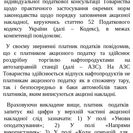
індивідуальної податкової консультації
Товариства
щодо практичного застосування окремих норм
законодавства щодо порядку заповнення акцизної
накладної, керуючись статтею 52 Податкового
кодексу України (далі – Кодекс), в межах
компетенції повідомляє.
У своєму зверненні платник податків повідомив,
що
є платником акцизного податку та здійснює
роздрібну торгівлю нафтопродуктами на
автозаправній станції (далі – AЗС). На AЗС
Товариства здійснюється відпуск нафтопродуктів не
платникам акцизного податку як в споживчу тару
,
так і безпосередньо в баки автомобілів таких
платників, яким виписуються акцизні накладні.
Враховуючи викладене вище, платник податків
запитує які цифри у верхній частині акцизної
накладної слід зазначати: 1) У полі «Умови
оподаткування»; 2) У полі «Напрям
и
використання»; 3) У полі «Коди операцій для