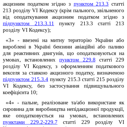
акцизним податком згідно з
пунктом 213.3
статті
213 розділу VI Кодексу (крім пального, звільненого
від оподаткування акцизним податком згідно з
підпунктом 213.3.11
пункту 213.3 статті 213
розділу VI Кодексу);
«3» - ввезені на митну територію України або
вироблені в Україні бензини авіаційні або паливо
для реактивних двигунів, що оподатковуються на
умовах, встановлених
пунктом 229.8
статті 229
розділу VI Кодексу, з оформленням податкового
векселя за ставкою акцизного податку, визначеною
підпунктом 215.3.4
пункту 215.3 статті 215 розділу
VI Кодексу, без застосування підвищувального
коефіцієнта 10;
«4» - пальне, реалізоване та/або використане як
сировина для виробництва непідакцизної продукції,
яке оподатковується на умовах, встановлених
пунктами 229.2-229.7
статті 229 розділу VI