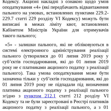
Кодексу. Акцизні накладні з ознакою щодо умов
оподаткування «4» (які передбачають відвантаження
пального на умовах, встановлених пунктами 229.2-
229.7 статті 229 розділу VI Кодексу) можуть бути
виписані в межах ліміту квот, встановлених
Кабінетом Міністрів України для отримувачів
такого пального;
«5» - залишки пального, які не обліковуються в
системі електронного адміністрування реалізації
пального (утворилися до 01 липня 2019 року у
суб’єктів господарювання, які до 01 липня 2019
року не є платниками акцизного податку з реалізації
пального). Така умова оподаткування може бути
зазначена тільки у суб’єктів господарювання, які до
01 липня 2019 року не підпадали під визначення
платника акцизного податку з реалізації пального
згідно з
пунктом 212.1
статті 212 розділу VI
Кодексу та не були зареєстровані в Реєстрі платників
акцизного податку з реалізації пального, а з 01