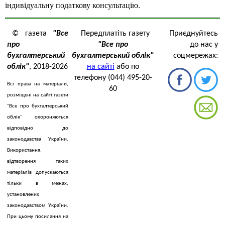
індивідуальну податкову консультацію.
© газета
"Все
Передплатіть газету
Приєднуйтесь
про
"Все про
до нас у
бухгалтерський
бухгалтерський облік"
соцмережах:
облік"
, 2018-2026
на сайті
або по
телефону (044) 495-20-
Всі права на матеріали,
60
розміщені на сайті газети
"Все про бухгалтерський
облік" охороняються
відповідно до
законодавства України.
Використання,
відтворення таких
матеріалів допускаються
тільки в межах,
установлених
законодавством України.
При цьому посилання на