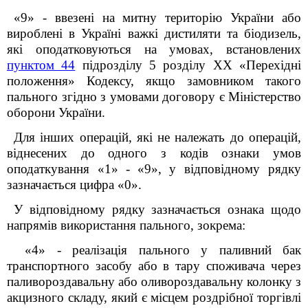
«9» - ввезені на митну територію України або
вироблені в Україні важкі дистиляти та біодизель,
які оподатковуються на умовах, встановлених
пунктом 44
підрозділу 5 розділу XX «Перехідні
положення» Кодексу, якщо замовником такого
пального згідно з умовами договору є Міністерство
оборони України.
Для інших операцій, які не належать до операцій,
віднесених до одного з кодів ознаки умов
оподаткування «1»
-
«9», у відповідному рядку
зазначається цифра «0».
У
відповідному рядку зазначається ознака щодо
напрямів використання пального
, зокрема
:
«4» - реалізація пального у паливний бак
транспортного засобу або в тару споживача через
паливороздавальну або оливороздавальну колонку з
акцизного складу, який є місцем роздрібної торгівлі