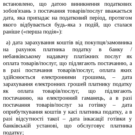
встановлено, що датою виникнення податкових
зобов'язань з постачання товарів/послуг вважається
дата, яка припадає на податковий період, протягом
якого відбувається будь-яка з подій, що сталася
раніше («перша подія»):
а) дата зарахування коштів від покупця/замовника
на рахунок платника податку в банку /
небанківському надавачу платіжних послуг як
оплата товарів/послуг, що підлягають постачанню, а
в разі постачання товарів/послуг, оплата яких
здійснюється електронними грошима, – дата
зарахування електронних грошей платнику податку
як оплата товарів/послуг, що підлягають
постачанню, на електронний гаманець, а в разі
постачання товарів/послуг за готівку – дата
оприбуткування коштів у касі платника податку, а в
разі відсутності такої – дата інкасації готівки у
банківській установі, що обслуговує платника
податку;