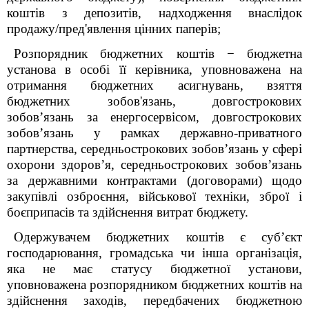
коштів з депозитів, надходження внаслідок
продажу/пред'явлення цінних паперів;
Розпорядник бюджетних коштів − бюджетна
установа в особі її керівника, уповноважена на
отримання бюджетних асигнувань, взяття
бюджетних зобов'язань, довгострокових
зобов’язань за енергосервісом, довгострокових
зобов’язань у рамках державно-приватного
партнерства, середньострокових зобов’язань у сфері
охорони здоров’я, середньострокових зобов’язань
за державними контрактами (договорами) щодо
закупівлі озброєння, військової техніки, зброї і
боєприпасів та здійснення витрат бюджету.
Одержувачем бюджетних коштів є суб’єкт
господарювання, громадська чи інша організація,
яка не має статусу бюджетної установи,
уповноважена розпорядником бюджетних коштів на
здійснення заходів, передбачених бюджетною