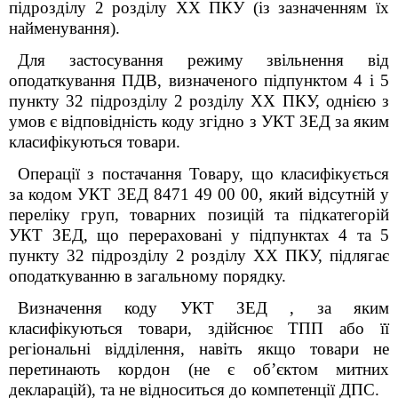
підрозділу 2 розділу XX ПКУ (із зазначенням їх
найменування).
Для застосування режиму звільнення від
оподаткування ПДВ, визначеного підпунктом 4 і 5
пункту 32 підрозділу 2 розділу XX ПКУ, однією з
умов є відповідність коду згідно з УКТ ЗЕД за яким
класифікуються товари.
Операції з постачання Товару, що класифікується
за кодом УКТ ЗЕД 8471 49 00 00, який відсутній у
переліку груп, товарних позицій та підкатегорій
УКТ ЗЕД, що перераховані у підпунктах 4 та 5
пункту 32 підрозділу 2 розділу
XX
ПКУ, підлягає
оподаткуванню в загальному порядку.
Визначення коду УКТ ЗЕД , за яким
класифікуються товари, здійснює ТПП або її
регіональні відділення, навіть якщо товари не
перетинають кордон (не є об’єктом митних
декларацій), та не відноситься до компетенції ДПС.