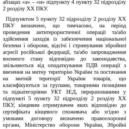
абзацах «а» – «н»
підпункту 4 пункту 32 підрозділу
2 розділу XX ПКУ
.
Підпунктом 5 пункту 32 підрозділу 2 розділу XX
ПКУ визначено, що тимчасово, на період
проведення антитерористичної операції та/або
здійснення заходів із забезпечення національної
безпеки і оборони, відсічі і стримування збройної
агресії російської федерації, та/або запровадження
воєнного стану відповідно до законодавства,
звільняються від оподаткування ПДВ операції з
ввезення на митну територію України та постачання
на митній території України товарів, що
класифікуються за групами, товарними позиціями
та підкатегоріями УКТ ЗЕД, перерахованими у
підпункті 5 пункту 32 підрозділу 2 розділу XX
ПКУ, кінцевим отримувачем яких відповідно до
сертифіката кінцевого споживача або згідно з
умовами договору визначено правоохоронні
органи, Міністерство оборони України, Збройні