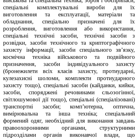
військова та спеціальна техніка, зброя і боєприпаси,
спеціальні комплектувальні вироби для їх
виготовлення та експлуатації, матеріали та
обладнання, спеціально призначені для їх
розроблення, виготовлення або використання,
спеціальні технічні засоби, технічні засоби з
розвідки, засоби технічного та криптографічного
захисту інформації, засоби спеціального зв’язку,
космічна техніка військового та подвійного
призначення, засоби індивідуального захисту
(бронежилети всіх класів захисту, протиударні,
кулезахисні шоломи, комплекти протиударного
захисту тощо), спеціальні засоби (кайданки, кийки,
засоби, споряджені речовинами сльозогінної,
світлошумової дії тощо), спеціальні (спеціалізовані)
транспортні засоби; комп’ютерна, оптична,
вимірювальна та інша техніка; спеціальний
формений одяг, необхідний для виконання завдань
правоохоронними органами, структурними
підрозділами органів виконавчої влади, що