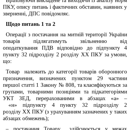
Враховуючи викладене та виходячи із аналізу норм
ПКУ, опису питань і фактичних обставин, наявних у
зверненні, ДПС повідомляє.
Щодо питань 1 та 2
Операції з постачання на митній території України
товарів підлягатимуть звільненню від
оподаткування ПДВ відповідно до підпункту 4
пункту 32 підрозділу 2 розділу XX ПКУ за умови,
що:
Товар належить до категорії товарів оборонного
призначення, визначених пунктом 29 частини
першої статті 1 Закону № 808, та класифікуються за
групами, товарними позиціями та підкатегоріями
УКТ ЗЕД, перерахованими в абзацах «а» –
«н» підпункту 4 пункту 32 підрозділу 2
розділу XX ПКУ (з урахуванням зазначених у таких
абзацах обмежень);
– постачання Товару
здійснюється у межах