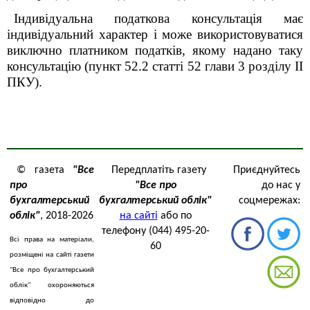
Індивідуальна податкова консультація має
індивідуальний характер і може використовуватися
виключно платником податків, якому надано таку
консультацію (пункт 52.2 статті 52 глави 3 розділу II
ПКУ).
© газета
"Все
Передплатіть газету
Приєднуйтесь
про
"Все про
до нас у
бухгалтерський
бухгалтерський облік"
соцмережах:
облік"
, 2018-2026
на сайті
або по
телефону (044) 495-20-
Всі права на матеріали,
60
розміщені на сайті газети
"Все про бухгалтерський
облік" охороняються
відповідно до