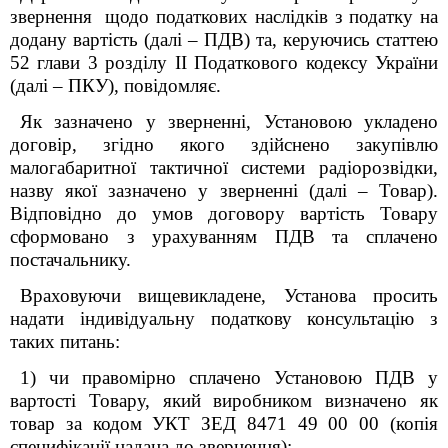
звернення щодо податкових наслідків з
податку на
додану вартість (далі – ПДВ) та, керуючись статтею
52 глави 3 розділу II Податкового кодексу України
(
далі – ПКУ)
, повідомляє.
Як зазначено у зверненні, Установою укладено
договір, згідно якого здійснено закупівлю
малогабаритної тактичної системи радіорозвідки,
назву якої зазначено у зверненні (далі – Товар).
Відповідно до умов договору вартість Товару
сформовано з урахуванням ПДВ та сплачено
постачальнику.
Враховуючи вищевикладене, Установа просить
надати індивідуальну податкову консультацію з
таких питань:
1) чи правомірно сплачено Установою ПДВ у
вартості Товару, який виробником визначено як
товар за кодом УКТ ЗЕД 8471 49 00 00 (копія
специфікації надана до звернення);