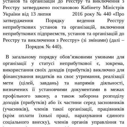
установ та організацій до Реєстру та виключення з
Реєстру затверджено постановою Кабінету Міністрів
України від 13 липня 2016 року № 440 «Про
затвердження Порядку ведення Реєстру
неприбуткових установ та організацій, включення
неприбуткових підприємств, установ та організацій до
Реєстру та виключення з Реєстру» (зі змінами) (далі –
Порядок № 440).
В загальному порядку обов’язковими умовами для
організації у статусі неприбуткової є, зокрема,
використання своїх доходів (прибутків) виключно для
фінансування видатків на своє утримання, реалізації
мети (цілей, завдань) та напрямів діяльності,
визначених її установчими документами в межах
профільного закону, а також заборона розподілу
доходів (прибутків) або їх частини серед засновників
(учасників), членів такої організації, працівників
(крім оплати їхньої праці, нарахування єдиного
соціального внеску), членів органів управління та