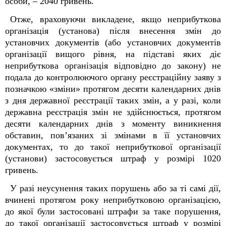
особи, – 2040 гривень.
Отже, враховуючи викладене, якщо неприбуткова
організація (установа) після внесення змін до
установчих документів (або установчих документів
організації вищого рівня, на підставі яких діє
неприбуткова організація відповідно до закону) не
подала до контролюючого органу реєстраційну заяву з
позначкою «зміни» протягом десяти календарних днів
з дня державної реєстрації таких змін, а у разі, коли
державна реєстрація змін не здійснюється, протягом
десяти календарних днів з моменту виникнення
обставин, пов’язаних зі змінами в її установчих
документах, то до такої неприбуткової організації
(установи) застосовується штраф у розмірі 1020
гривень.
У разі неусунення таких порушень або за ті самі дії,
вчинені протягом року неприбутковою організацією,
до якої були застосовані штрафи за таке порушення,
до такої організації застосовується штраф у розмірі