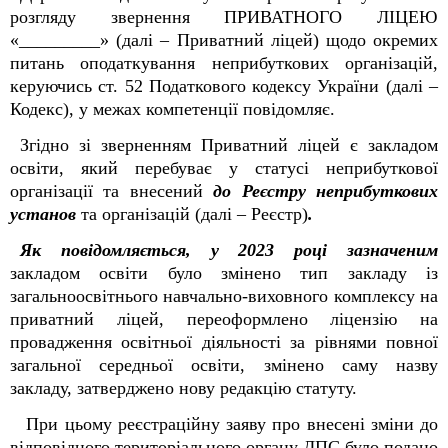
розгляду звернення ПРИВАТНОГО ЛІЦЕЮ
«_________» (далі – Приватний ліцей) щодо окремих
питань оподаткування неприбуткових організацій,
керуючись ст. 52 Податкового кодексу України (далі –
Кодекс), у межах компетенції повідомляє.
Згідно зі зверненням Приватний ліцей є закладом
освіти, який перебуває у статусі неприбуткової
організації та внесений
до Реєстру неприбуткових
установ
та організацій (далі – Реєстр)
.
Як повідомляється, у 2023 році зазначеним
закладом освіти було змінено тип закладу із
загальноосвітнього навчально-виховного комплексу на
приватний ліцей, переоформлено ліцензію на
провадження освітньої діяльності за рівнями повної
загальної середньої освіти, змінено саму назву
закладу, затверджено нову редакцію статуту.
При цьому реєстраційну заяву про внесені зміни до
відповідного територіального органу ДПС було подано