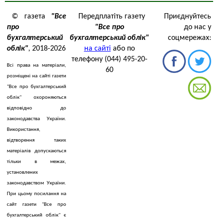
© газета
"Все
Передплатіть газету
Приєднуйтесь
про
"Все про
до нас у
бухгалтерський
бухгалтерський облік"
соцмережах:
облік"
, 2018-2026
на сайті
або по
телефону (044) 495-20-
Всі права на матеріали,
60
розміщені на сайті газети
"Все про бухгалтерський
облік" охороняються
відповідно до
законодавства України.
Використання,
відтворення таких
матеріалів допускаються
тільки в межах,
установлених
законодавством України.
При цьому посилання на
сайт газети "Все про
бухгалтерський облік" є