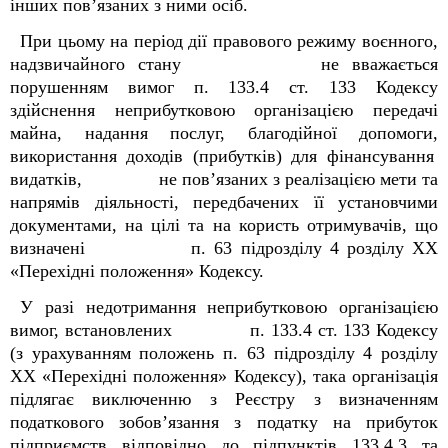
інших пов’язаних з ними осіб.
При цьому
на період дії правового режиму воєнного,
надзвичайного стану не вважається
порушенням вимог п. 133.4 ст. 133 Кодексу
здійснення
неприбутковою організацією
передачі
майна, надання послуг, благодійної допомоги
,
використання доходів (прибутків) для фінансування
видатків, не пов’язаних з реалізацією мети та
напрямів діяльності, передбачених її установчими
документами, на цілі та на користь отримувачів, що
визначені
п. 63 підрозділу 4 розділу ХХ
«Перехідні положення»
Кодексу.
У разі недотримання неприбутковою організацією
вимог, встановлених п. 133.4 ст. 133 Кодексу
(
з урахуванням положень
п. 63 підрозділу 4 розділу
ХХ «Перехідні положення»
Кодексу)
, така організація
підлягає виключенню з Реєстру з визначенням
податкового зобов’язання з податку на прибуток
підприємств відповідно до підпунктів 133.4.3 та