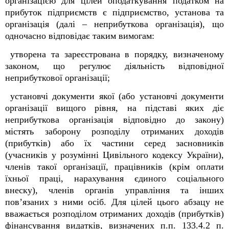
організацією для цілей оподаткування податком на
прибуток підприємств є підприємство, установа та
організація (далі – неприбуткова організація), що
одночасно відповідає таким вимогам:
утворена та зареєстрована в порядку, визначеному
законом, що регулює діяльність відповідної
неприбуткової організації;
установчі документи якої (або установчі документи
організації вищого рівня, на підставі яких діє
неприбуткова організація відповідно до закону)
містять заборону розподілу отриманих доходів
(прибутків) або їх частини серед засновників
(учасників
у розумінні Цивільного кодексу України),
членів такої організації, працівників (крім оплати
їхньої праці, нарахування єдиного соціального
внеску), членів органів управління та інших
пов’язаних з ними осіб. Для цілей цього абзацу не
вважається розподілом отриманих доходів (прибутків)
фінансування видатків, визначених п.п. 133.4.2 п.