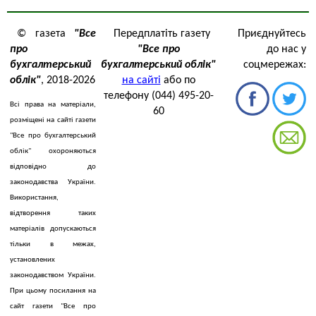
© газета
"Все
Передплатіть газету
Приєднуйтесь
про
"Все про
до нас у
бухгалтерський
бухгалтерський облік"
соцмережах:
облік"
, 2018-2026
на сайті
або по
телефону (044) 495-20-
Всі права на матеріали,
60
розміщені на сайті газети
"Все про бухгалтерський
облік" охороняються
відповідно до
законодавства України.
Використання,
відтворення таких
матеріалів допускаються
тільки в межах,
установлених
законодавством України.
При цьому посилання на
сайт газети "Все про