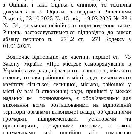
з Оцінки, і така Оцінка є чинною, то технічна
документація з Оцінки, затверджена Рішеннями
Ради від 23.10.2025 № 15, від 19.03.2026 № 33 і
№ 34, за умови офіційного оприлюднення таких
Рішень, застосовуватиметься відповідно до вимог
абзацу першого п. 271.2 ст. 271 Кодексу з
01.01.2027.
Водночас відповідно до частини першої ст. 73
Закону України «Про місцеве самоврядування в
Україні» акти ради, сільського, селищного, міського
голови, голови районної в місті ради, виконавчого
комітету сільської, селищної, міської, районної у
місті (у разі її створення) ради, прийняті у межах
наданих їм повноважень, є обов’язковими для
виконання всіма розташованими на відповідній
території органами виконавчої влади, об
’
єднаннями
громадян, підприємствами, установами та
організаціями, посадовими особами, а також
громадянами, які постійно або тимчасово