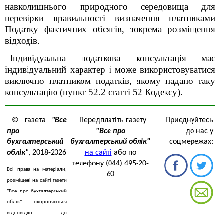
навколишнього природного середовища для
перевірки правильності визначення платниками
Податку фактичних обсягів, зокрема розміщення
відходів.
Індивідуальна податкова консультація має
індивідуальний характер і може використовуватися
виключно платником податків, якому надано таку
консультацію (пункт 52.2 статті 52 Кодексу).
© газета
"Все
Передплатіть газету
Приєднуйтесь
про
"Все про
до нас у
бухгалтерський
бухгалтерський облік"
соцмережах:
облік"
, 2018-2026
на сайті
або по
телефону (044) 495-20-
Всі права на матеріали,
60
розміщені на сайті газети
"Все про бухгалтерський
облік" охороняються
відповідно до