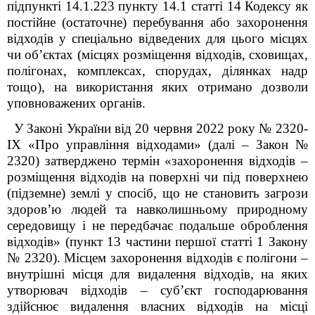
підпункті 14.1.223 пункту 14.1 статті 14 Кодексу як
постійне (остаточне) перебування або захоронення
відходів у спеціально відведених для цього місцях
чи об’єктах (місцях розміщення відходів, сховищах,
полігонах, комплексах, спорудах, ділянках надр
тощо), на використання яких отримано дозволи
уповноважених органів.
У Законі України від 20 червня 2022 року № 2320-
IX «Про управління відходами» (далі – Закон №
2320) затверджено термін «захоронення відходів ‒
розміщення відходів на поверхні чи під поверхнею
(підземне) землі у спосіб, що не становить загрози
здоров’ю людей та навколишньому природному
середовищу і не передбачає подальше оброблення
відходів» (пункт 13 частини першої статті 1 Закону
№ 2320). Місцем захоронення відходів є полігони ‒
внутрішні місця для видалення відходів, на яких
утворювач відходів – суб’єкт господарювання
здійснює видалення власних відходів на місці