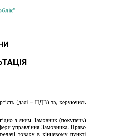
облік"
НИ
ЬТАЦІЯ
тість (далі – ПДВ) та, керуючись
згідно з яким Замовник (покупець)
сфери управління Замовника. Право
редачі товару в кінцевому пункті