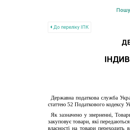
Пошук
До переліку IПК
Д
ІНДИВ
Державна податкова служба Укра
статтею 52 Податкового кодексу Ук
Як зазначено у зверненні, Товар
закуповує товари, які передаютьс
власності на товари переходить 