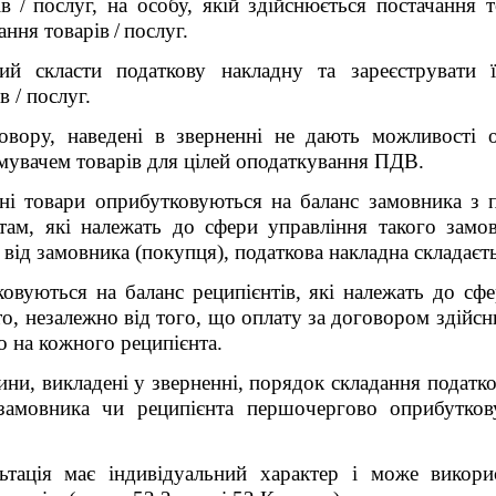
ів
/
послуг, на особу, якій здійснюється постачання т
ання товарів
/
послуг.
ний скласти податкову накладну та зареєструват
 / послуг.
вору, наведені в зверненні не дають можливості 
увачем товарів для цілей оподаткування ПДВ.
ні товари оприбутковуються на баланс
замовника з
нтам, які належать до сфери управління такого замо
 від замовника (покупця), податкова накладна складаєт
вуються на баланс реципієнтів, які належать до сфе
то, незалежно від того, що оплату за договором здійс
о на кожного реципієнта.
ини, викладені у зверненні,
порядок складання податков
 замовника чи реципієнта першочергово оприбутко
льтація має індивідуальний характер і може викор