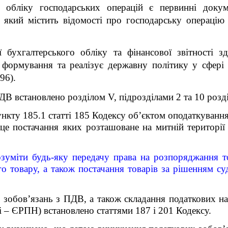
о обліку господарських операцій є первинні доку
 який містить відомості про господарську операцію (
ї бухгалтерського обліку та фінансової звітності 
 формування та реалізує державну політику у сфері 
96).
В встановлено розділом V, підрозділами 2 та 10 розд
ункту 185.1 статті 185 Кодексу об’єктом оподаткуванн
ісце постачання яких розташоване на митній території 
озуміти будь-яку передачу права на розпоряджання т
о товару, а також постачання товарів за рішенням су
зобов’язань з ПДВ, а також складання податкових нак
і – ЄРПН) встановлено статтями 187 і 201 Кодексу.