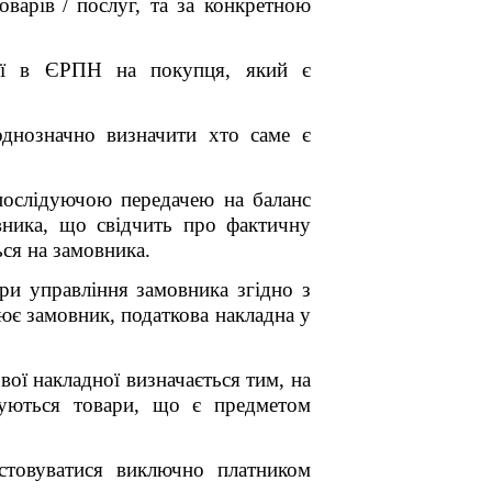
оварів
/
послуг, та за конкретною
и її в ЄРПН на покупця, який є
однозначно визначити хто саме є
послідуючою
передачею на баланс
вника, що свідчить про фактичну
ься на замовника.
ри управління замовника згідно з
нює замовник, податкова накладна у
ої накладної визначається тим, на
вуються товари, що є предметом
истовуватися виключно платником