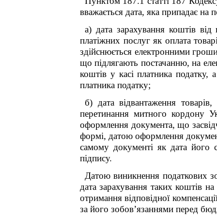
Пунктом 187.1 статті 187 Кодекс
вважається дата, яка припадає на п
а) дата зарахування коштів від
платіжних послуг як оплата товарі
здійснюється електронними грошим
що підлягають постачанню, на елек
коштів у касі платника податку, а
платника податку;
б) дата відвантаження товарів,
перетинання митного кордону Ук
оформлення документа, що засвідч
формі, датою оформлення документ
самому документі як дата його 
підпису.
Датою виникнення податкових зо
дата зарахування таких коштів на
отримання відповідної компенсаці
за його зобов’язаннями перед бюдж