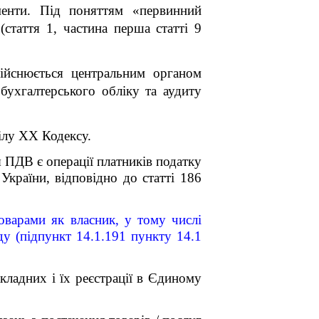
менти. Під поняттям «первинний
стаття 1, частина перша статті 9
здійснюється центральним органом
бухгалтерського обліку та аудиту
ілу XX Кодексу.
я ПДВ є операції платників податку
України, відповідно до статті 186
оварами як власник, у тому числі
ду (підпункт 14.1.191 пункту 14.1
ладних і їх реєстрації в Єдиному