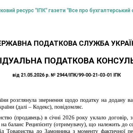
овий ресурс "ІПК" газети "Все про бухгалтерський 
ЕРЖАВНА ПОДАТКОВА СЛУЖБА УКРАЇ
ІДУАЛЬНА ПОДАТКОВА КОНСУЛ
від 21.05.2026 р. № 2944/ІПК/99-00-21-03-01 ІПК
їни розглянула звернення щодо податку на додану вар
раїни (далі – Кодекс), повідомляє.
иство (продавець) в січні 2026 року уклало договір, 
я на баланс Реципієнту (отримувачу), що належить до 
від Товариства до Замовника з моменту фактичної пе