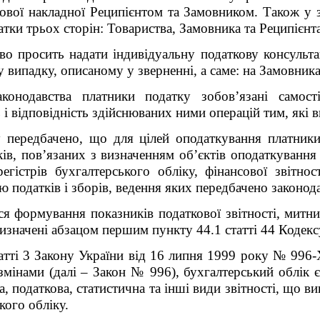
ової накладної Реципієнтом та Замовником. Також у 
атки трьох сторін: Товариства, Замовника та Реципієнта
во просить надати індивідуальну податкову консульта
у випадку, описаному у зверненні, а саме: на Замовник
онодавства платники податку зобов’язані самості
ь і відповідність здійснюваних ними операцій тим, які 
 передбачено, що для цілей оподаткування платники 
ків, пов’язаних з визначенням об’єктів оподаткування 
егістрів бухгалтерського обліку, фінансової звітнос
ю податків і зборів, ведення яких передбачено законод
я формування показників податкової звітності, митних
значені абзацом першим пункту 44.1 статті 44 Кодекс
татті 3 Закону України від 16 липня 1999 року № 996
і змінами (далі – Закон № 996), бухгалтерський облік
а, податкова, статистична та інші види звітності, що 
кого обліку.