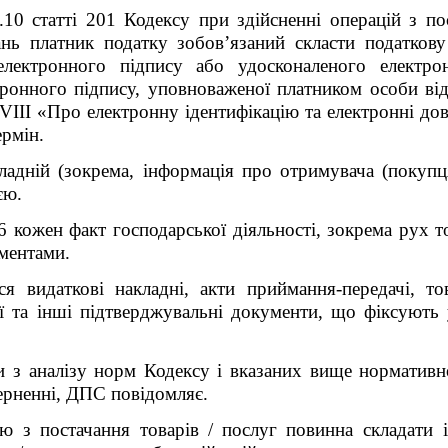
.10 статті 201 Кодексу при здійсненні операцій з по
ань платник податку зобов’язаний скласти податкову
 електронного підпису або удосконаленого електро
ктронного підпису, уповноваженої платником особи ві
VIII
«Про електронну ідентифікацію та електронні дові
рмін.
акладній (зокрема, інформація про отримувача (покуп
єю.
 кожен факт господарської діяльності, зокрема рух то
ментами.
я видаткові накладні, акти приймання-передачі, то
ї та інші підтверджувальні документи, що фіксують 
 з аналізу норм Кодексу і вказаних вище нормативно
ерненні, ДПС повідомляє.
єю з постачання товарів
/
послуг повинна складати 