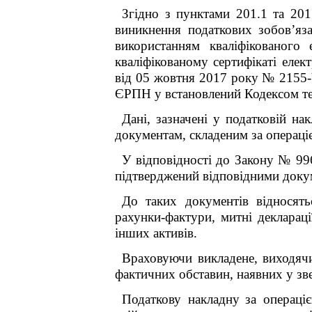
Згідно з пунктами 201.1 та 201
виникнення податкових зобов’яз
використанням кваліфікованого
кваліфікованому сертифікаті еле
від 05 жовтня 2017 року № 2155-
ЄРПН у встановлений Кодексом те
Дані, зазначені у податковій н
документам, складеним за операці
У відповідності до Закону № 996
підтверджений відповідними доку
До таких документів відносятьс
рахунки-фактури, митні деклараці
інших активів.
Враховуючи викладене, виходячи
фактичних обставин, наявних у зв
Податкову накладну
за операці