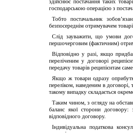
здійснює постачання таких товар
господарською операцією з постач
Тобто постачальник зобов
’
яза
безпосереднім отримувачем товарів
Слід зауважити, що умови дого
першочерговим (фактичним) отрим
Відповідно у разі, якщо придба
переліченим у договорі реципіє
передачу товарів реципієнтам саме
Якщо ж товари одразу оприбутко
переліком, наведеним в договорі, 
такому випадку складається окрем
Таким чином,
з огляду на обстав
баланс якої сторони договору:
відповідного договору.
Індивідуальна податкова консу