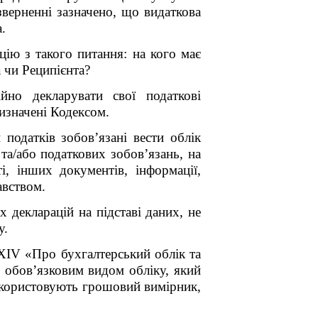
зверненні зазначено, що видаткова
.
цію з такого питання: на кого має
а чи Реципієнта?
йно декларувати свої податкові
визначені Кодексом.
податків зобов’язані вести облік
та/або податкових зобов’язань, на
ті, інших документів, інформації,
авством.
 декларацій на підставі даних, не
у.
-XIV «Про бухгалтерський облік та
 є обов’язковим видом обліку, який
використовують грошовий вимірник,