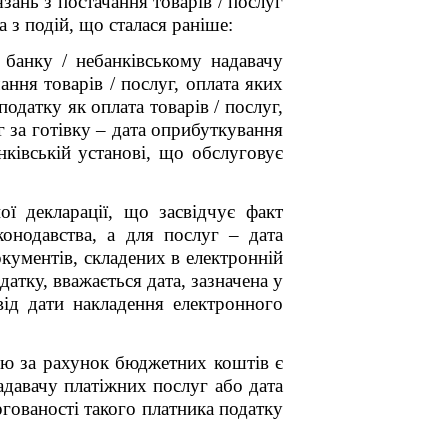
ань з постачання товарів / послуг
а з подій, що сталася раніше:
 банку / небанківському надавачу
ання товарів / послуг, оплата яких
датку як оплата товарів / послуг,
г за готівку – дата оприбуткування
анківській установі, що обслуговує
ої декларації, що засвідчує факт
онодавства, а для послуг – дата
кументів, складених в електронній
тку, вважається дата, зазначена у
ід дати накладення електронного
тою за рахунок бюджетних коштів є
адавачу платіжних послуг або дата
гованості такого платника податку