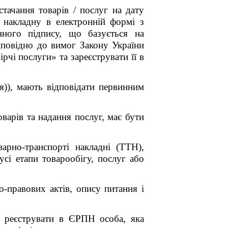
стачання товарів / послуг на дату
 накладну в електронній формі з
нного підпису, що базується на
дповідно до вимог Закону України
рчі послуги» та зареєструвати її в
ця)), мають відповідати первинним
варів та надання послуг, має бути
варно-транспорті накладні (ТТН),
усі етапи товарообігу, послуг або
-правових актів, опису питання і
і реєструвати в ЄРПН особа, яка