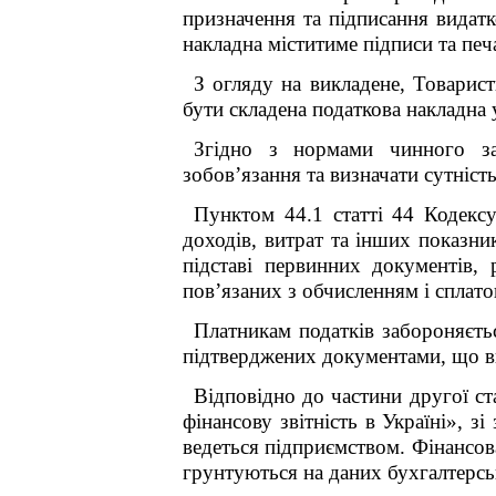
призначення та підписання видатк
накладна міститиме підписи та печ
З огляду на викладене, Товарист
бути складена податкова накладна 
Згідно з нормами чинного зак
зобов’язання та визначати сутніст
Пунктом 44.1 статті 44 Кодексу
доходів, витрат та інших показни
підставі первинних документів, р
пов’язаних з обчисленням і сплато
Платникам податків забороняєтьс
підтверджених документами, що ви
Відповідно до частини другої с
фінансову звітність в Україні», з
ведеться підприємством. Фінансов
грунтуються на даних бухгалтерсь