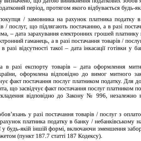
у визначено, що датою виникнення податкових зобов’яз
одатковий період, протягом якого відбувається будь-як
 покупця / замовника на рахунок платника податку в
в / послуг, що підлягають постачанню, а в разі постач
а, – дата зарахування електронних грошей платнику по
тронний гаманець, а в разі постачання товарів / послу
 в разі відсутності такої – дата інкасації готівки у б
 а в разі експорту товарів – дата оформлення митн
раїни, оформлена відповідно до вимог митного зак
ує факт постачання послуг платником податку. Для до
а, що засвідчує факт постачання послуг платником пода
складення відповідно до Закону № 996, незалежно в
бов’язань у разі постачання товарів / послуг з опла
 рахунок платника податку в банку / небанківському н
ї у будь-якій іншій формі, включаючи зменшення забор
етом (пункт 187.7 статті 187 Кодексу).