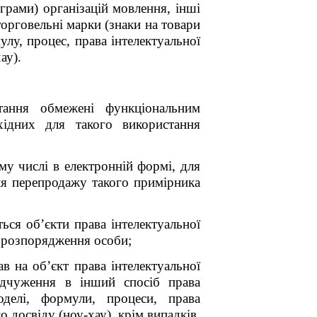
ограми) організацій мовлення, інші
 торговельні марки (знаки на товари
улу, процес, права інтелектуальної
ау).
тання обмежені функціональним
хідних для такого використання
ому числі в електронній формі, для
ля перепродажу такого примірника
ться об’єкти права інтелектуальної
о розпорядження особи;
в на об’єкт права інтелектуальної
відчуження в інший спосіб права
оделі, формули, процеси, права
 досвіду (ноу-хау), крім випадків,