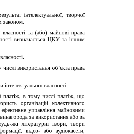
зультат інтелектуальної, творчої
м законом.
 власності та (або) майнові права
асності визначається ЦКУ та іншим
власності.
 числі використання об’єкта права
інтелектуальної власності.
й платіж, в тому числі платіж, що
ористь організацій колективного
о ефективне управління майновими
 винагорода за використання або за
удь-які літературні твори, твори
рмації, відео- або аудіокасети,