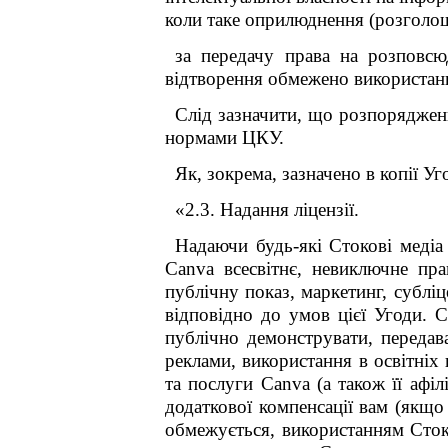
коли таке оприлюднення (розголош
за передачу права на розповсю
відтворення обмежено використан
Слід зазначити, що розпорядження
нормами ЦКУ.
Як,
зокрема, зазначено в копії У
«2.3. Надання ліцензії.
Надаючи будь-які Стокові медіа
Canva всесвітнє, невиключне пра
публічну показ, маркетинг, сублі
відповідно до умов цієї Угоди. C
публічно демонструвати, передава
реклами, використання в освітніх
та послуги Canva (а також її афі
додаткової компенсації вам (якщ
обмежується, використанням Сток