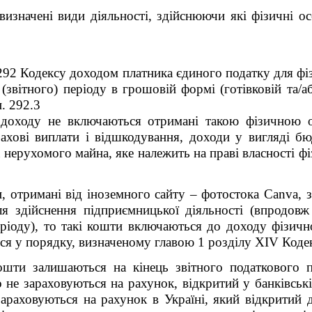
визначені види діяльності, здійснюючи які фізичні о
. 292 Кодексу доходом платника єдиного податку для фі
звітного) періоду в грошовій формі (готівковій та/або
. 292.3
 доходу не включаються отримані такою фізичною о
трахові виплати і відшкодування, доходи у вигляді б
нерухомого майна, яке належить на праві власності фі
, отримані від іноземного сайту – фотостока
Canva
, 
ля здійснення підприємницької діяльності (впродовж
еріоду), то такі кошти включаються до доходу фізич
ся у порядку, визначеному главою 1 розділу
XIV
Кодек
ошти залишаються на кінець звітного податкового п
о не зараховуються на рахунок, відкритий у банківськ
зараховуються на рахунок в Україні, який відкритий 