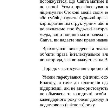
погоджуєтеся, що Canva матиме пр
до нашої Угоди про ліцензування 
ліцензувати Стокові медіа своїм 
або субліцензувати будь-які права
корпоративним структурним або ін
не заявляємо про будь-які автор
медіа, вони повинні мати належні
Canva, ви надаєте нам право надав
Враховуючи викладене та зваж
об’єкти права інтелектуальної вл
винагорода, яка виплачується на 
Порядок застосування спрощеної 
Умови перебування фізичної осо
Кодексу, а саме до платників єд
підприємці, які не використовують
не обмежена та юридичні особи 
календарного року обсяг доходу не
податкового (звітного) року.