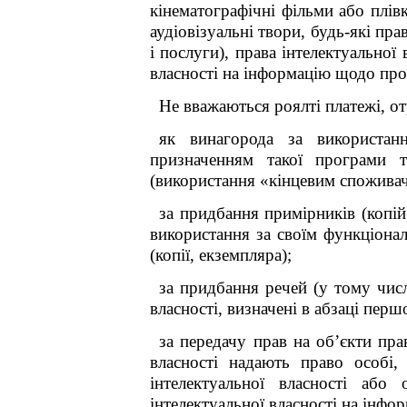
кінематографічні фільми або плівк
аудіовізуальні твори, будь-які пра
і послуги), права інтелектуальної
власності на інформацію щодо про
Не вважаються роялті платежі, от
як винагорода за використан
призначенням такої програми т
(використання «кінцевим споживач
за придбання примірників (копій,
використання за своїм функціона
(копії, екземпляра);
за придбання речей (у тому числі
власності, визначені в абзаці пер
за передачу прав на об’єкти пра
власності надають право особі,
інтелектуальної власності або
інтелектуальної власності на інфо