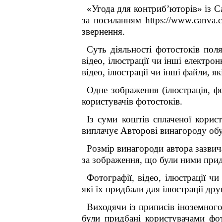
«Угода для контриб’юторів» із C
за посиланням https://www.canva.c
звернення.
Суть діяльності фотостоків пол
відео, ілюстрації чи інші електр
відео, ілюстрації чи інші файли, я
Одне зображення (ілюстрація, фо
користувачів фотостоків.
Із суми коштів сплаченої корис
виплачує Авторові винагороду об
Розмір винагороди автора зазвича
за зображення, що були ними придб
Фотографії, відео, ілюстрації 
які їх придбали для ілюстрації др
Виходячи із приписів іноземного
були придбані користувачами фот