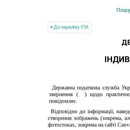
Пошук
До переліку IПК
Д
ІНДИВ
Державна податкова служба Укра
звернення
( ) щодо практичног
повідомляє.
Відповідно до інформації, навед
створення зображень (зокрема, ал
фотостоках, зокрема на сайті Canv