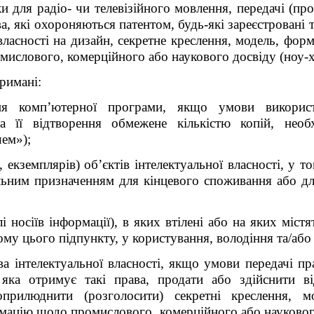
и для радіо- чи телевізійного мовлення, передачі (пр
ва, які охороняються патентом, будь-які зареєстровані
 власності на дизайн, секретне креслення, модель, форм
мислового, комерційного або наукового досвіду (ноу-х
римані:
ня комп’ютерної програми, якщо умови викорис
а її відтворення обмежене кількістю копій, необ
ем»);
 екземплярів) об’єктів інтелектуальної власності, у т
льним призначенням для кінцевого споживання або д
 носіїв інформації), в яких втілені або на яких містя
шому цього підпункту, у користування, володіння та/аб
ва інтелектуальної власності, якщо умови передачі пра
 яка отримує такі права, продати або здійснити 
 оприлюднити (розголосити) секретні креслення, м
рмацію щодо промислового, комерційного або наукового