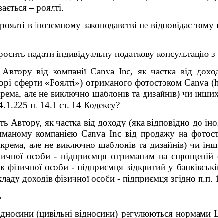
ається – роялті.
роялті в іноземному законодавстві не відповідає тому 
росить надати індивідуальну податкову консультацію з 
Автору від компанії Canva Inc, як частка від дохо
ворі оферти «Роялті») отриманого фотостоком Canva (h
рема, але не виключно шаблонів та дизайнів) чи інши
4.1.225 п. 14.1 ст. 14 Кодексу?
ь Автору, як частка від доходу (яка відповідно до іно
иманому компанією Canva Inc від продажу на фотосто
крема, але не виключно шаблонів та дизайнів) чи ін
зичної особи - підприємця отриманим на спрощеній с
к фізичної особи - підприємця відкритий у банківській
ладу доходів фізичної особи - підприємця згідно п.п. 1
ь
ідносини (цивільні відносини) регулюються нормами Ц