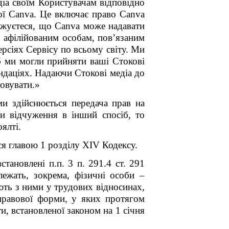
діа своїм Користувачам відповідно
ної Canva. Це включає право Canva
оджуєтеся, що Canva може надавати
, афілійованим особам, пов
’
язаним
рсіях Сервісу по всьому світу. Ми
б ми могли прийняти ваші Стокові
ндаціях. Надаючи Стокові медіа до
товувати.»
и здійснюється передача прав на
и відчуження в інший спосіб, то
ялті.
ся главою 1 розділу XIV Кодексу.
тановлені п.п. 3 п. 291.4 ст. 291
лежать, зокрема, фізичні особи –
ають з ними у трудових відносинах,
правової форми, у яких протягом
и, встановленої законом на 1 січня