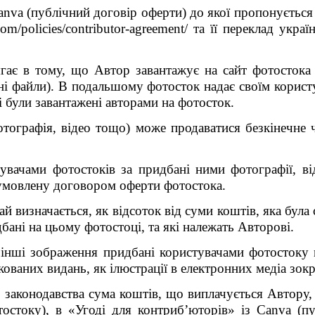
anva (публічний договір оферти) до якої пропонуєтьс
om/policies/contributor-agreement/ та її переклад ук
ягає в тому, що Автор завантажує на сайт фотостока 
онні файли). В подальшому фотосток надає своїм корис
кі були завантажені авторами на фотосток.
тографія, відео тощо) може продаватися безкінечне чи
тувачами фотостоків за придбані ними фотографії, в
умовлену договором оферти фотостока.
й визначається, як відсоток від суми коштів, яка бул
ані на цьому фотостоці, та які належать Авторові.
чи інші зображення придбані користувачами фотостоку
укованих видань, як ілюстрації в електронних медіа зок
 законодавства сума коштів, що виплачується Автору, 
остоку), в «Угоді для контриб’юторів» із Canva (п