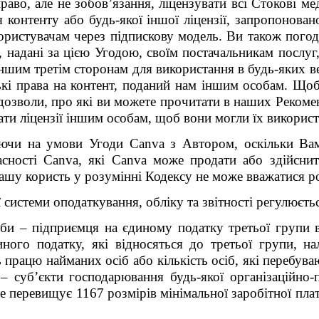
аво, але не зобов’язання, ліцензувати всі Стокові ме
контенту або будь-якої іншої ліцензії, запропонова
користувачам через підпискову модель. Ви також пог
, надані за цією Угодою, своїм постачальникам послуг
шим третім сторонам для використання в будь-яких ве
ські права на контент, поданий нам іншим особам. Що
 дозволи, про які ви можете прочитати в наших Рекоме
ати ліцензії іншим особам, щоб вони могли їх викорис
аючи на умови Угоди
Canva
з Автором, оскільки Вам
асності
Canva
, які
Canva
може продати або здійснит
Вашу користь у розумінні Кодексу не може вважатися ро
системи оподаткування, обліку та звітності регулюєть
би – підприємця на єдиному податку третьої групи вс
иного податку, які відносяться до третьої групи, на
 працю найманих осіб або кількість осіб, які перебув
– суб’єкти господарювання будь-якої організаційно-
 перевищує 1167 розмірів мінімальної заробітної плат