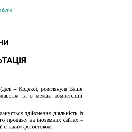
облік"
НИ
ЬТАЦІЯ
(далі – Кодекс), розглянула Ваше
давства та в межах компетенції
анується здійснення діяльність із
ого продажу на іноземних сайтах –
ий є таким фотостоком.