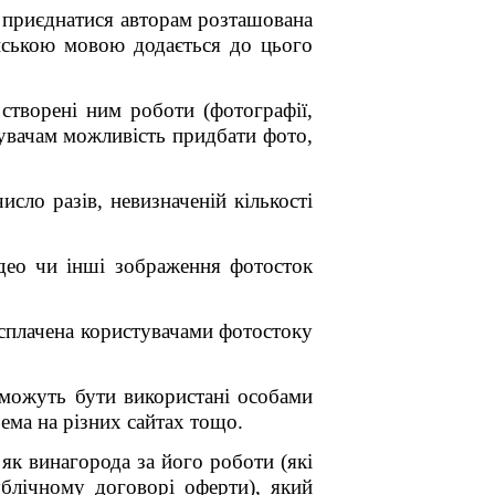
я приєднатися авторам розташована
раїнською мовою додається до цього
створені ним роботи (фотографії,
тувачам можливість придбати фото,
сло разів, невизначеній кількості
ідео чи інші зображення фотосток
а сплачена користувачами фотостоку
 можуть бути використані особами
рема на різних сайтах тощо.
як винагорода за його роботи (які
ублічному договорі оферти), який