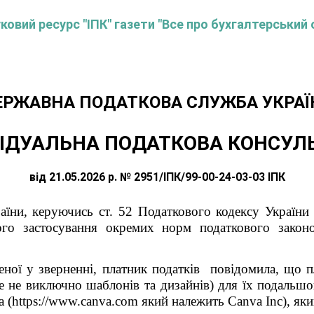
овий ресурс "ІПК" газети "Все про бухгалтерський 
ЕРЖАВНА ПОДАТКОВА СЛУЖБА УКРАЇ
ІДУАЛЬНА ПОДАТКОВА КОНСУЛ
від 21.05.2026 р. № 2951/ІПК/99-00-24-03-03 ІПК
їни, керуючись ст. 52 Податкового кодексу України 
о застосування окремих норм податкового законо
еної у зверненні, платник податків повідомила, що пл
е не виключно шаблонів та дизайнів) для їх подальш
a (https://www.canva.com який належить Canva Inc), як