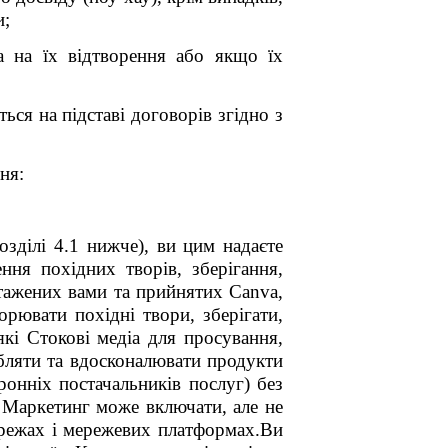
и;
а на їх відтворення або якщо їх
ься на підставі договорів згідно з
ня:
озділі 4.1 нижче), ви цим надаєте
ння похідних творів, зберігання,
нтажених вами та прийнятих Canva,
орювати похідні твори, зберігати,
які Стокові медіа для просування,
обляти та вдосконалювати продукти
ронніх постачальників послуг) без
 Маркетинг може включати, але не
ережах і мережевих платформах.Ви