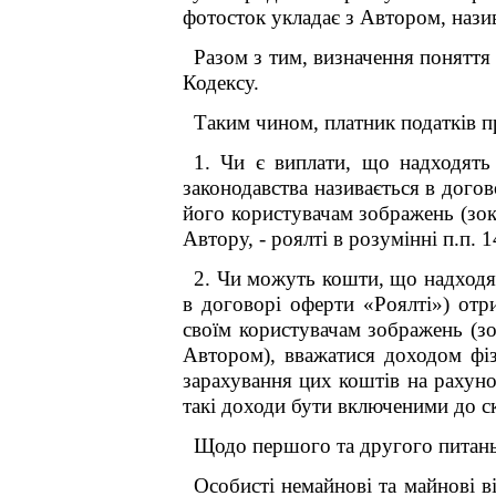
фотосток укладає з Автором, назив
Разом з тим, визначення поняття 
Кодексу.
Таким чином, платник податків п
1
. Чи є виплати, що надходять 
законодавства називається в дого
його користувачам зображень (зок
Автору, - роялті в розумінні п.п. 1
2. Чи можуть кошти, що надходят
в договорі оферти «Роялті») отр
своїм користувачам зображень (зо
Автором), вважатися доходом фі
зарахування цих коштів на рахуно
такі доходи бути включеними до ск
Щодо першого та другого питан
Особисті немайнові та майнові в