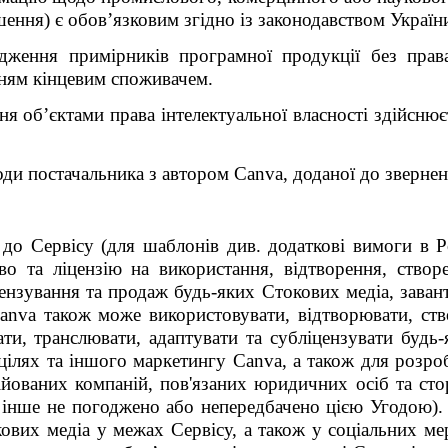
ення) є обов’язковим згідно із законодавством Україн
дження примірників програмної продукції без прав
ням кінцевим споживачем.
 об’єктами права інтелектуальної власності здійснюєт
годи постачальника з автором Canva, доданої до звернен
 до Сервісу (для шаблонів див. додаткові вимоги в Р
во та ліцензію на використання, відтворення, створе
цензування та продаж будь-яких Стокових медіа, зава
anva також може використовувати, відтворювати, ств
ти, транслювати, адаптувати та субліцензувати будь-
 цілях та іншого маркетингу Canva, а також для розр
лійованих компаній, пов'язаних юридичних осіб та сто
о інше не погоджено або непередбачено цією Угодою).
ових медіа у межах Сервісу, а також у соціальних м