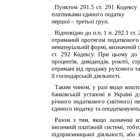
Пунктом 291.5 ст. 291 Кодексу 
платниками єдиного податку
першої – третьої груп.
Відповідно до п.п. 1 п. 292.1 ст
отриманий протягом податкового (
нематеріальній формі, визначеній п
ст. 292 Кодексу. При цьому до
процентів, дивідендів, роялті, с
отримані від продажу рухомого та 
її господарській діяльності.
Таким чином, у разі якщо кошти
банківській установі в Україні д
річного податкового (звітного) п
єдиного податку та оподатковують
Разом з тим, якщо зазначені к
іноземній платіжній системі, тобт
підприємницької діяльності, або 