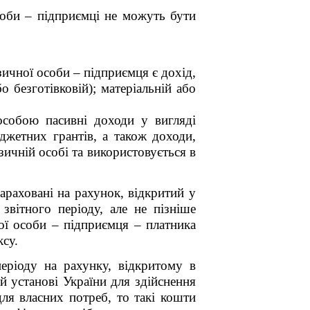
соби – підприємці не можуть бути
зичної особи – підприємця є дохід,
 безготівковій); матеріальній або
собою пасивні доходи у вигляді
юджетних грантів, а також доходи,
зичній особі та використовується в
зараховані на рахунок, відкритий у
 звітного періоду, але не пізніше
ної особи – підприємця – платника
су.
еріоду на рахунку, відкритому в
ій установі України для здійснення
для власних потреб, то такі кошти