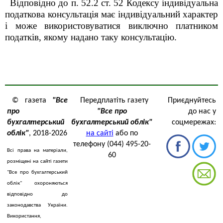
Відповідно до п. 52.2 ст. 52 Кодексу індивідуальна
податкова консультація має індивідуальний характер
і може використовуватися виключно платником
податків, якому надано таку консультацію.
© газета
"Все
Передплатіть газету
Приєднуйтесь
про
"Все про
до нас у
бухгалтерський
бухгалтерський облік"
соцмережах:
облік"
, 2018-2026
на сайті
або по
телефону (044) 495-20-
Всі права на матеріали,
60
розміщені на сайті газети
"Все про бухгалтерський
облік" охороняються
відповідно до
законодавства України.
Використання,