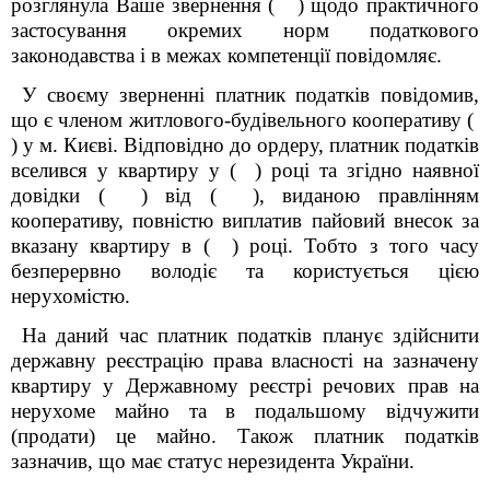
розглянула Ваше звернення ( ) щодо практичного
застосування окремих норм податкового
законодавства і в межах компетенції повідомляє.
У своєму зверненні платник податків повідомив,
що є членом житлового-будівельного кооперативу (
) у м. Києві. Відповідно до ордеру, платник податків
вселився у квартиру у ( ) році та згідно наявної
довідки ( ) від ( ), виданою правлінням
кооперативу, повністю виплатив пайовий внесок за
вказану квартиру в ( ) році. Тобто з того часу
безперервно володіє та користується цією
нерухомістю.
На даний час платник податків планує здійснити
державну реєстрацію права власності на зазначену
квартиру у
Державному реєстрі речових прав на
нерухоме майно
та в подальшому відчужити
(продати) це майно
. Також платник податків
зазначив, що має статус нерезидента України.