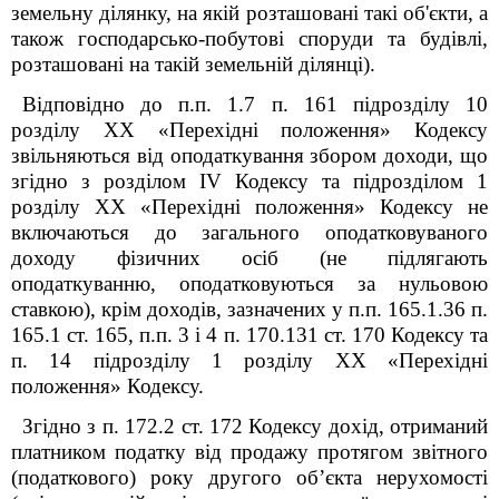
земельну ділянку, на якій розташовані такі об'єкти, а
також господарсько-побутові споруди та будівлі,
розташовані на такій земельній ділянці).
Відповідно до п.п. 1.7 п. 16
1
підрозділу 10
розділу XX «Перехідні положення» Кодексу
звільняються від оподаткування збором доходи, що
згідно з розділом IV Кодексу та підрозділом 1
розділу XX «Перехідні положення» Кодексу не
включаються до загального оподатковуваного
доходу фізичних осіб (не підлягають
оподаткуванню, оподатковуються за нульовою
ставкою), крім доходів, зазначених у п.п. 165.1.36 п.
165.1 ст. 165, п.п. 3 і 4 п. 170.13
1
ст. 170 Кодексу та
п. 14 підрозділу 1 розділу XX «Перехідні
положення» Кодексу.
Згідно з п. 172.2 ст. 172 Кодексу дохід, отриманий
платником податку від продажу протягом звітного
(податкового) року другого об’єкта нерухомості