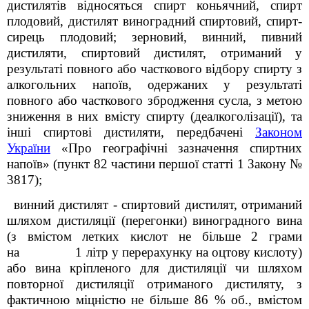
дистилятів відносяться спирт коньячний, спирт
плодовий, дистилят виноградний спиртовий, спирт-
сирець плодовий; зерновий, винний, пивний
дистиляти, спиртовий дистилят, отриманий у
результаті повного або часткового відбору спирту з
алкогольних напоїв, одержаних у результаті
повного або часткового збродження сусла, з метою
зниження в них вмісту спирту (деалкоголізації), та
інші спиртові дистиляти, передбачені
Законом
України
«Про географічні зазначення спиртних
напоїв» (пункт 82 частини першої статті 1 Закону №
3817);
винний дистилят - спиртовий дистилят, отриманий
шляхом дистиляції (перегонки) виноградного вина
(з вмістом летких кислот не більше 2 грами
на 1 літр у перерахунку на оцтову кислоту)
або вина кріпленого для дистиляції чи шляхом
повторної дистиляції отриманого дистиляту, з
фактичною міцністю не більше 86 % об., вмістом