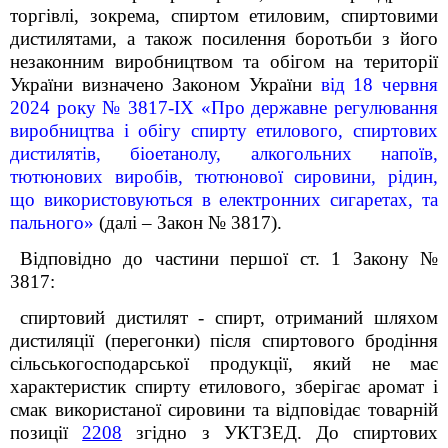
торгівлі, зокрема, спиртом етиловим, спиртовими
дистилятами, а також посилення боротьби з його
незаконним виробництвом та обігом на території
України визначено Законом України
від 18 червня
2024 року № 3817-ІХ «Про державне регулювання
виробництва і обігу спирту етилового, спиртових
дистилятів, біоетанолу, алкогольних напоїв,
тютюнових виробів, тютюнової сировини, рідин,
що використовуються в електронних сигаретах, та
пального»
(далі – Закон № 3817)
.
Відповідно до частини першої ст. 1 Закону №
3817:
спиртовий дистилят - спирт, отриманий шляхом
дистиляції (перегонки) після спиртового бродіння
сільськогосподарської продукції, який не має
характеристик спирту етилового, зберігає аромат і
смак використаної сировини та відповідає товарній
позиції
2208
згідно з УКТЗЕД. До спиртових