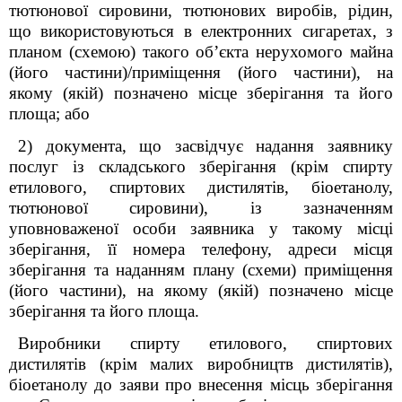
тютюнової сировини, тютюнових виробів, рідин,
що використовуються в електронних сигаретах, з
планом (схемою) такого об’єкта нерухомого майна
(його частини)/приміщення (його частини), на
якому (якій) позначено місце зберігання та його
площа; або
2) документа, що засвідчує надання заявнику
послуг із складського зберігання (крім спирту
етилового, спиртових дистилятів, біоетанолу,
тютюнової сировини), із зазначенням
уповноваженої особи заявника у такому місці
зберігання, її номера телефону, адреси місця
зберігання та наданням плану (схеми) приміщення
(його частини), на якому (якій) позначено місце
зберігання та його площа.
Виробники спирту етилового, спиртових
дистилятів (крім малих виробництв дистилятів),
біоетанолу до заяви про внесення місць зберігання