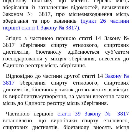
податкову політику, що містить перелік місць
зберігання із зазначенням відомостей, визначених
Законом № 3817, про місцезнаходження місць
зберігання та про заявників
(пункт 26 частини
першої статті 1 Закону № 3817)
.
Згідно з частиною першою статті 14 Закону №
3817 зберігання спирту етилового, спиртових
дистилятів, біоетанолу здійснюється суб’єктом
господарювання у місцях зберігання, внесених до
Єдиного реєстру місць зберігання.
Відповідно до частини другої статті 14
Закону №
3817
зберігання спирту етилового, спиртових
дистилятів, біоетанолу також дозволяється в місцях
їх виробництва/утворення, за умови внесення таких
місць до Єдиного реєстру місць зберігання.
Частиною першою
статті 39 Закону № 3817
встановлено, що виробники спирту етилового,
спиртових дистилятів, біоетанолу вносять місця