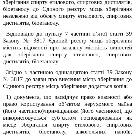
зберігання спирту етилового, спиртових дистилятів,
біоетанолу до Єдиного реєстру місць зберігання
незалежно від обсягу спирту етилового, спиртових
дистилятів, біоетанолу.
Відповідно до пункту 7 частини п’ятої статті 39
Закону № 3817 Єдиний реєстр місць зберігання
містить відомості про
загальну місткість ємностей
для зберігання спирту етилового, спиртових
дистилятів, біоетанолу
.
Згідно з частиною одинадцятою статті 39 Закону
№ 3817 до заяви про внесення місць зберігання до
Єдиного реєстру місць зберігання додається копія:
1) документа, що засвідчує право власності або
право користування об’єктом нерухомого майна
(його частиною)/приміщенням (його частиною), що
використовується суб’єктом господарювання як
місце зберігання спирту етилового, спиртових
дистилятів, біоетанолу, алкогольних напоїв,