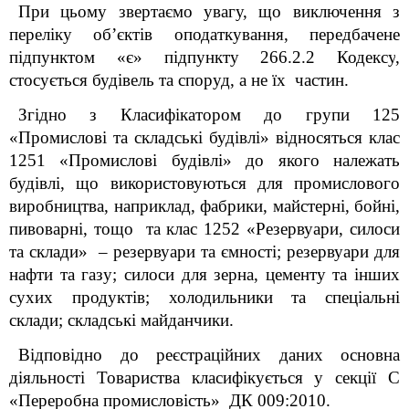
При цьому звертаємо увагу, що в
иключення з
переліку об’єктів оподаткування, передбачене
підпунктом «є» підпункту 266.2.2 Кодексу
,
стосується будівель та споруд, а не їх частин.
Згідно з Класифікатором до групи 125
«Промислові та складські будівлі» відносяться клас
1251 «Промислові будівлі» до якого належать
будівлі, що використовуються для промислового
виробництва, наприклад, фабрики, майстерні, бойні,
пивоварні, тощо та клас 1252 «Резервуари, силоси
та склади» – резервуари та ємності; резервуари для
нафти та газу; силоси для зерна, цементу та інших
сухих продуктів; холодильники та спеціальні
склади; складські майданчики.
Відповідно до реєстраційних даних основна
діяльності Товариства класифікується у секції С
«Переробна промисловість» ДК 009:2010.