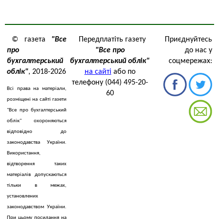
© газета
"Все
Передплатіть газету
Приєднуйтесь
про
"Все про
до нас у
бухгалтерський
бухгалтерський облік"
соцмережах:
облік"
, 2018-2026
на сайті
або по
телефону (044) 495-20-
Всі права на матеріали,
60
розміщені на сайті газети
"Все про бухгалтерський
облік" охороняються
відповідно до
законодавства України.
Використання,
відтворення таких
матеріалів допускаються
тільки в межах,
установлених
законодавством України.
При цьому посилання на