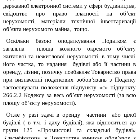
державної електронної системи у сфері будівництва,
свідоцтво про право власності на об’єкт
нерухомості, матеріали технічної інвентаризації
об’єкта нерухомого майна, тощо.
Оскільки базою оподаткування Податком є
загальна площа кожного окремого
об’єкт
у
житлової та нежитлової нерухомості, в тому числі
його частка
, то н
адання будівлі або її частини
в
оренду, лізинг, позичку позбавляє Товариство права
при визначенні податкових зобов
’
язань з Податку
застосовувати положення
підпункту «є» підпункту
266.2.2 Кодексу за весь об’єкт нерухомості (за всю
площу об’єкту нерухомості).
Отже у разі здачі в оренду частини або цілої
будівлі
( в т.ч. і даху будівлі)
, яка відноситься до
групи 125 «Промислові та складські будівлі»
Класифікатора, у Товариства виникає обов’язок з