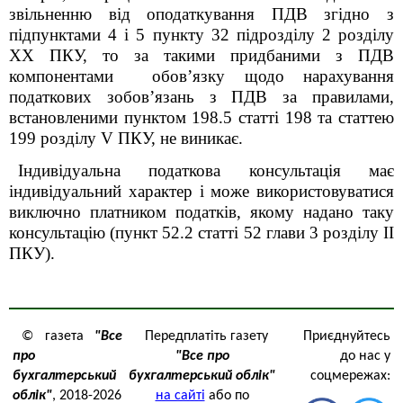
звільненню від оподаткування ПДВ згідно з
підпунктами 4 і 5 пункту 32 підрозділу 2 розділу
ХХ ПКУ, то за такими придбаними з ПДВ
компонентами обов’язку щодо нарахування
податкових зобов’язань з ПДВ за правилами,
встановленими пунктом 198.5 статті 198 та статтею
199 розділу V ПКУ, не виникає.
Індивідуальна податкова консультація має
індивідуальний характер і може використовуватися
виключно платником податків, якому надано таку
консультацію (пункт 52.2 статті 52 глави 3 розділу ІІ
ПКУ).
© газета
"Все
Передплатіть газету
Приєднуйтесь
про
"Все про
до нас у
бухгалтерський
бухгалтерський облік"
соцмережах:
облік"
, 2018-2026
на сайті
або по