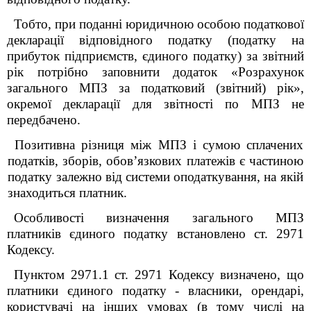
Тобто, при поданні юридичною особою податкової
декларації відповідного податку (податку на
прибуток підприємств, єдиного податку) за звітний
рік потрібно заповнити додаток «Розрахунок
загального МПЗ за податковий (звітний) рік»,
окремої декларації для звітності по МПЗ не
передбачено.
Позитивна різниця між МПЗ і сумою сплачених
податків, зборів, обов’язкових платежів є частиною
податку залежно від системи оподаткування, на якій
знаходиться платник.
Особливості визначення загального МПЗ
платників єдиного податку встановлено ст. 297
1
Кодексу.
Пунктом 297
1
.1 ст. 297
1
Кодексу визначено, що
платники єдиного податку - власники, орендарі,
користувачі на інших умовах (в тому числі на