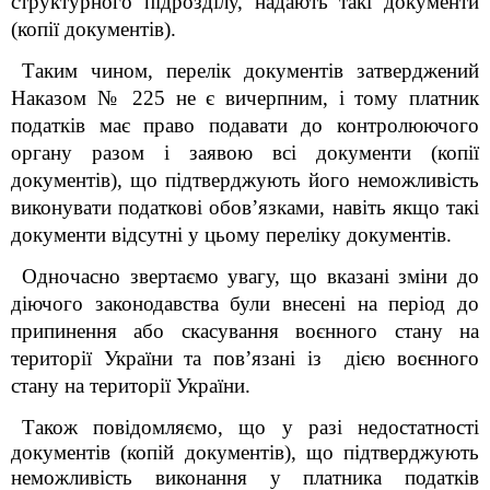
структурного підрозділу, надають такі документи
(копії документів).
Таким чином, перелік документів
затверджений
Наказом № 225
не є вичерпним, і тому платник
податків має право подавати до контролюючого
органу разом і заявою всі документи (копії
документів), що підтверджують його неможливість
виконувати податкові обов’язками, навіть якщо такі
документи відсутні у цьому переліку документів.
Одночасно звертаємо увагу, що вказані зміни до
діючого законодавства були внесені
на період до
припинення або скасування воєнного стану на
території України та пов’язані із
дією воєнного
стану на території України.
Також повідомляємо, що у разі недостатності
документів (копій документів), що підтверджують
неможливість виконання у платника податків