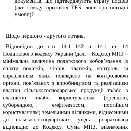
документів, що підтверджують втрату посівів
(акт огляду, протокол ТЕБ, лист про погодні
умови)?
Щодо першого - другого питань.
Відповідно до п.п. 14.1.114
2
п. 14.1 ст. 14
Податкового кодексу України (далі –
Кодекс)
МПЗ –
мінімальна величина податкового зобов’язання із
сплати податків, зборів, платежів, контроль за
справлянням яких покладено на контролюючі
органи, пов’язаних з виробництвом та реалізацією
власної сільськогосподарської продукції та/або з
власністю та/або користуванням (орендою,
суборендою, емфітевзисом, постійним
користуванням) земельними ділянками, віднесеними
до сільськогосподарських угідь, розрахована
відповідно до Кодексу. Сума МПЗ, визначених