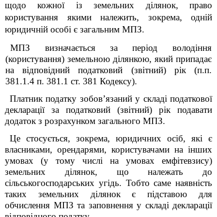
щодо кожної із земельних ділянок, право
користування якими належить, зокрема, одній
юридичній особі є загальним МПЗ.
МПЗ визначається за період володіння
(користування) земельною ділянкою, який припадає
на відповідний податковий (звітний) рік (п.п.
38
1
.1.4 п. 38
1
.1 ст. 38
1
Кодексу).
Платник податку зобов’язаний у складі податкової
декларації за податковий (звітний) рік подавати
додаток з розрахунком загального МПЗ.
Це стосується, зокрема, юридичних осіб, які є
власниками, орендарями, користувачами на інших
умовах (у тому числі на умовах емфітевзису)
земельних ділянок, що належать до
сільськогосподарських угідь. Тобто саме наявність
таких земельних ділянок є підставою для
обчислення МПЗ та заповнення у складі декларації
відповідного податку.