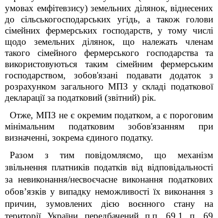
умовах емфітевзису) земельних ділянок, віднесених
до сільськогосподарських угідь, а також голови
сімейних фермерських господарств, у тому числі
щодо земельних ділянок, що належать членам
такого сімейного фермерського господарства та
використовуються таким сімейним фермерським
господарством, зобов'язані подавати додаток з
розрахунком загального МПЗ у складі податкової
декларації за податковий (звітний) рік.
Отже, МПЗ не є окремим податком, а є пороговим
мінімальним податковим зобов'язанням при
визначенні, зокрема єдиного податку.
Разом з тим повідомляємо, що м
еханізм
звільнення платників податків від відповідальності
за невиконання/несвоєчасне виконання податкових
обов’язків у випадку неможливості їх виконання з
причин, зумовлених дією воєнного стану на
території України передбачений п.п. 69.1 п. 69