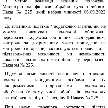
З метою реалізації вказаних положень,
Міністерством фінансів України було прийнято
Наказ № 225, який набрав чинності 06.09.2022
року.
До платників податків / податкових агентів, які не
можуть виконувати податкові обов’язки,
передбачені Кодексом або іншим законодавством,
контроль за дотриманням якого покладено на
контролюючі органи, застосовуються правила для
підтвердження можливості чи неможливості
виконання платником такого обов’язку, передбачені
Наказом № 225.
Підстави неможливості виконання платниками
податків – юридичними особами та їх
відокремленими підрозділами податкових
обов’язків (у тому числі обов’язків податкових
агентів) визначені у п. 1 розділу ІІ
Наказу № 225
.
При цьому, перевірка достатності підстав