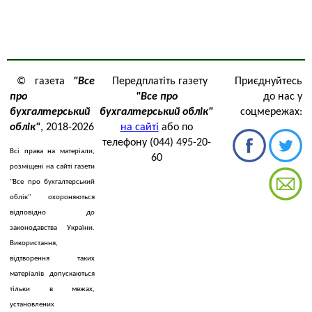
© газета
"Все
Передплатіть газету
Приєднуйтесь
про
"Все про
до нас у
бухгалтерський
бухгалтерський облік"
соцмережах:
облік"
, 2018-2026
на сайті
або по
телефону (044) 495-20-
Всі права на матеріали,
60
розміщені на сайті газети
"Все про бухгалтерський
облік" охороняються
відповідно до
законодавства України.
Використання,
відтворення таких
матеріалів допускаються
тільки в межах,
установлених