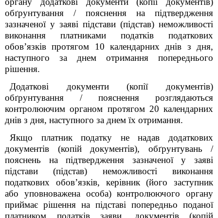
органу додаткові документи (копії документів)
обґрунтування / пояснення на підтвердження
зазначеної у заяві підстави (підстав) неможливості
виконання платниками податків податкових
обов’язків протягом 10 календарних днів з дня,
наступного за днем отримання попереднього
рішення
.
Додаткові документи (копії документів)
обґрунтування / пояснення розглядаються
контролюючим органом протягом 20 календарних
днів з дня, наступного за днем їх отримання.
Якщо платник податку не надав додаткових
документів (копій документів), обґрунтувань /
пояснень на підтвердження зазначеної у заяві
підстави (підстав) неможливості виконання
податкових обов’язків, керівник (його заступник
або уповноважена особа) контролюючого органу
приймає рішення на підставі попередньо поданої
платником податків заяви, документів (копій