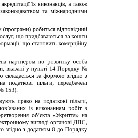
акредитації їх виконавців, а також
их законодавством та міжнародними
у (програми) робиться відповідний
 послуг, що придбаваються за кошти
формації, що становить комерційну
жена партнером по розвитку особа
и, вказані у пункті 14 Порядку №
що складається за формою згідно з
 податкові пільги, передбачені
№ 153).
ують право на податкові пільги,
ов’язаних із виконанням робіт з
еретворення об’єкта «Укриття» на
лектронному вигляді органові ДПС,
ою згідно з додатком 8 до Порядку