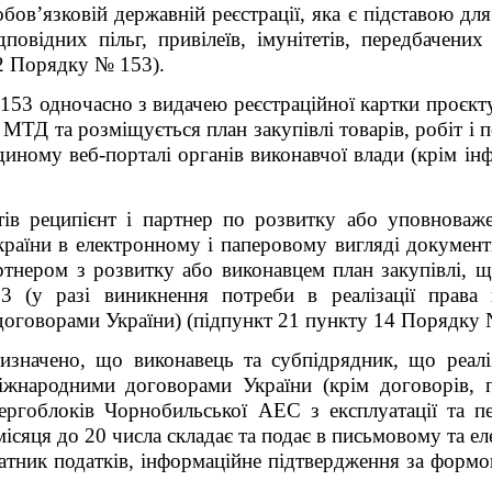
ов’язковій державній реєстрації, яка є підставою для 
дповідних пільг, привілеїв, імунітетів, передбачен
2 Порядку № 153).
153 одночасно з видачею реєстраційної картки проєкт
) МТД та розміщується план закупівлі товарів, робіт і
Єдиному веб-порталі органів виконавчої влади (крім ін
ктів реципієнт і партнер по розвитку або уповнова
країни в електронному і паперовому вигляді документ
ртнером з розвитку або виконавцем план закупівлі, 
у разі виникнення потреби в реалізації права на
оговорами України) (підпункт 2
1
пункту 14 Порядку 
ачено, що виконавець та субпідрядник, що реаліз
міжнародними договорами України (крім договорів, п
нергоблоків Чорнобильської АЕС з експлуатації та п
місяця до 20 числа складає та подає в письмовому та е
латник податків, інформаційне підтвердження за форм