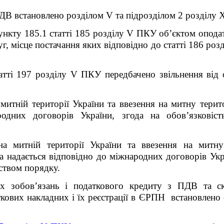
ДВ встановлено розділом V та підрозділом 2 розділу
пункту 185.1 статті 185 розділу V ПКУ об’єктом опода
уг, місце постачання яких відповідно до статті 186 р
атті 197 розділу V ПКУ передбачено звільнення від
 митній території України та ввезення на митну тери
родних договорів України, згода на обов’язковіс
на митній території України та ввезення на митн
 надається відповідно до міжнародних договорів Укра
ством порядку.
х зобов’язань і податкового кредиту з ПДВ та ск
кових накладних і їх реєстрації в ЄРПН встановлено 