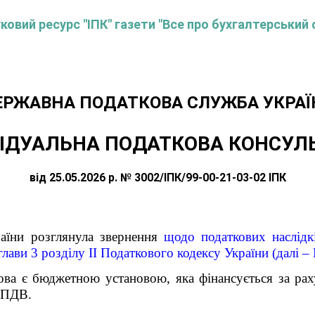
овий ресурс "ІПК" газети "Все про бухгалтерський 
ЕРЖАВНА ПОДАТКОВА СЛУЖБА УКРАЇ
ІДУАЛЬНА ПОДАТКОВА КОНСУЛ
від 25.05.2026 р. № 3002/ІПК/99-00-21-03-02 ІПК
аїни розглянула звернення
щодо податкових наслідк
глави 3 розділу ІІ Податкового кодексу України (далі 
ова є бюджетною установою, яка фінансується за ра
к ПДВ.