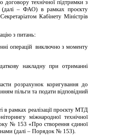
го договору технічної підтримки з
й (далі – ФАО) в рамках
проєкту
Секретаріатом Кабінету Міністрів
ацію з питань:
енні операцій виключно з моменту
даткову накладну при отриманні
асти розрахунок коригування до
анням пільги та подати відповідний
ті в рамках реалізації проєкту МТД
ніторингу міжнародної технічної
року № 153 «Про створення єдиної
інами (далі – Порядок № 153).