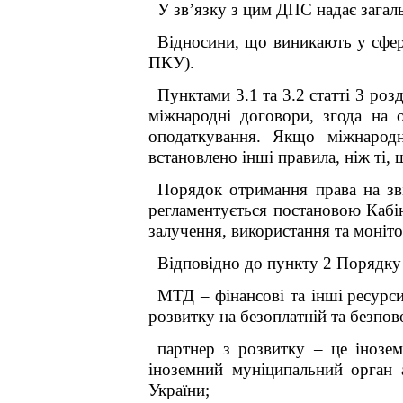
У зв’язку з цим ДПС надає загал
Відносини, що виникають у сфері
ПКУ).
Пунктами 3.1 та 3.2 статті 3 роз
міжнародні договори, згода на 
оподаткування. Якщо міжнародн
встановлено інші правила, ніж ті
Порядок отримання права на зв
регламентується постановою Кабі
залучення, використання та моніт
Відповідно до пункту 2 Порядку
МТД – фінансові та інші
ресурс
розвитку на безоплатній та безпов
партнер з розвитку – це інозем
іноземний муніципальний орган 
України;