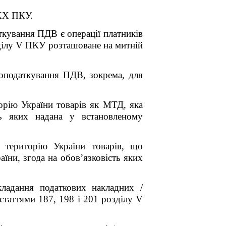
 XX ПКУ.
ткування ПДВ є операції платників
озділу V ПКУ розташоване на митній
 оподаткування ПДВ, зокрема, для
торію України товарів як МТД, яка
ть яких надана у встановленому
у територію України товарів, що
їни, згода на обов’язковість яких
ладання податкових накладних /
статтями 187, 198 і 201 розділу V