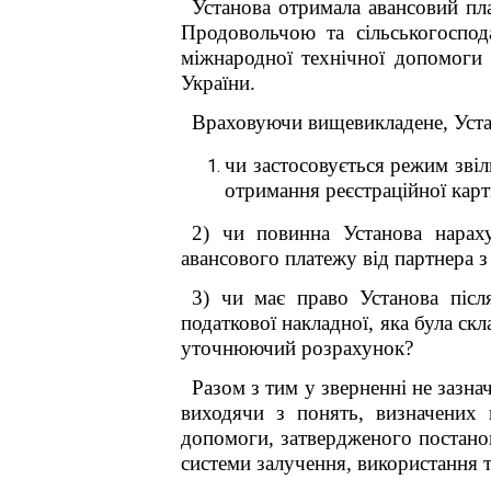
Установа отримала авансовий пл
Продовольчою та сільськогоспод
міжнародної технічної допомоги 
України.
Враховуючи вищевикладене,
Уст
чи застосовується режим зві
отримання
реєстраційної ка
2) чи повинна
Установа
нараху
авансового платежу
від партнера 
3) чи має право
Установа
після
податкової накладної, яка була ск
уточнюючий розрахунок
?
Разом з тим у зверненні не зазна
виходячи з понять, визначених 
допомоги, затвердженого постано
системи залучення, використання 