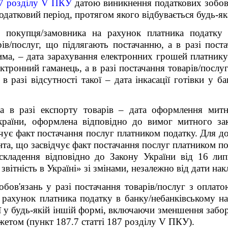
187 розділу V ПКУ
датою виникнення податкових зобов'
одатковий період, протягом якого відбувається будь-як
д покупця/замовника на рахунок платника податку 
ів/послуг, що підлягають постачанню, а в разі поста
а, – дата зарахування електронних грошей платнику 
ктронний гаманець, а в разі постачання товарів/послуг
 в разі відсутності такої – дата інкасації готівки у б
 а в разі експорту товарів – дата оформлення митн
раїни, оформлена відповідно до вимог митного зак
ує факт постачання послуг платником податку. Для до
а, що засвідчує факт постачання послуг платником пода
 складення відповідно до Закону України від 16 
звітність в Україні» зі змінами, незалежно від дати на
обов'язань у разі постачання товарів/послуг з оплат
 рахунок платника податку в банку/небанківському н
ї у будь-якій іншій формі, включаючи зменшення забор
жетом (пункт 187.7 статті 187 розділу V ПКУ).