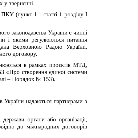
х у зверненні.
ПКУ (пункт 1.1 статті 1 розділу І
вого законодавства України є чинні
їни і якими регулюються питання
адана Верховною Радою України,
дного договору.
снюються в рамках проєктів МТД,
53 «Про створення єдиної системи
алі – Порядок № 153).
в України надаються партнерами з
 держави органи або організації,
овідно до міжнародних договорів