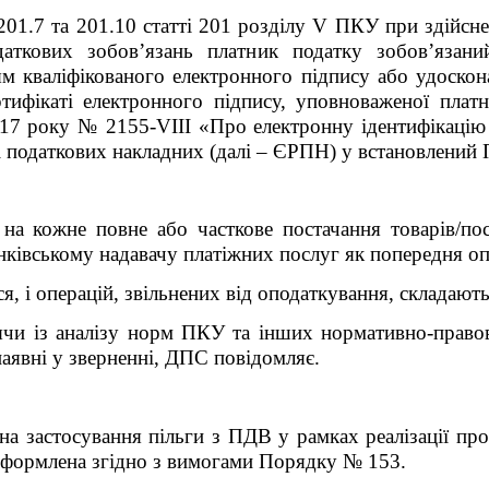
201.7 та 201.10 статті 201 розділу V ПКУ при здійсне
аткових зобов’язань платник податку зобов’язани
ям кваліфікованого електронного підпису або удоскон
ртифікаті електронного підпису, уповноваженої пла
17 року № 2155-VIII «Про електронну ідентифікацію т
рі податкових накладних (далі – ЄРПН) у встановлений
 на кожне повне або часткове постачання товарів/по
ківському надавачу платіжних послуг як попередня опл
, і операцій, звільнених від оподаткування, складають
чи із аналізу норм ПКУ та інших нормативно-правов
наявні у зверненні, ДПС повідомляє.
на застосування пільги з ПДВ у рамках реалізації пр
оформлена згідно з вимогами Порядку № 153.