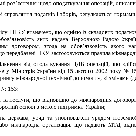
ьні роз’яснення щодо оподаткування операцій, описани
 справляння податків і зборів, регулюються нормами 
ділу І ПКУ визначено, що однією із складових податко
обов’язковість яких надана Верховною Радою Укра
им договором, згода на обов’язковість якого н
, що передбачені ПКУ, застосовуються правила міжнаро
ільнення від оподаткування ПДВ операцій, що здій
нету Міністрів України від 15 лютого 2002 року № 1
орингу міжнародної технічної допомоги», зі змінами (д
 № 153:
и та послуги, що відповідно до міжнародних договорі
оротній основі з метою підтримки України;
на держава, уряд та уповноважені урядом іноземної
або міжнародна організація, що надають МТД відп