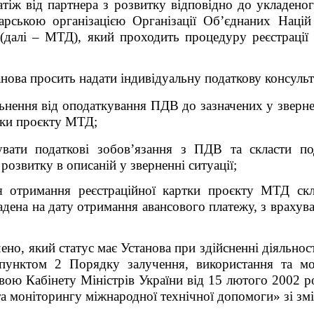
атіж від партнера з розвитку відповідно до укладено
арською організацією Організації Об’єднаних Наці
(далі – МТД), який
проходить процедуру реєстрації 
анова
просить надати індивідуальну податкову консульт
льнення від оподаткування ПДВ до зазначених у зверн
ртки проєкту МТД
;
вати податкові зобов’язання з ПДВ та скласти по
з розвитку
в описаній у зверненні ситуації;
 отримання реєстраційної картки проєкту МТД скл
ладена на дату отримання авансового платежу, з врахув
чено, який статус має
Установа
при здійсненні діяльнос
пунктом 2 Порядку залучення, використання та мо
вою Кабінету Міністрів України від 15 лютого 2002 
та моніторингу міжнародної технічної допомоги» зі зм