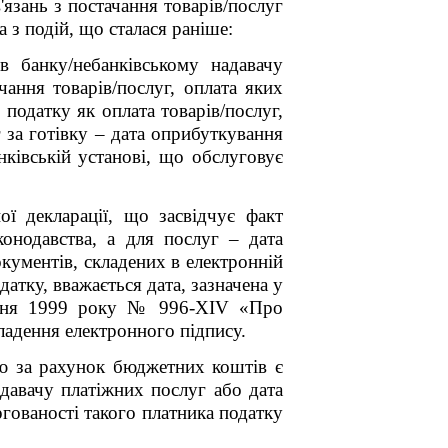
язань з постачання товарів/послуг
а з подій, що сталася раніше:
в банку/небанківському надавачу
чання товарів/послуг, оплата яких
податку як оплата товарів/послуг,
 за готівку – дата оприбуткування
анківській установі, що обслуговує
ої декларації, що засвідчує факт
онодавства, а для послуг – дата
кументів, складених в електронній
тку, вважається дата, зазначена у
липня 1999 року № 996-ХIV «Про
кладення електронного підпису.
ою за рахунок бюджетних коштів є
адавачу платіжних послуг або дата
гованості такого платника податку