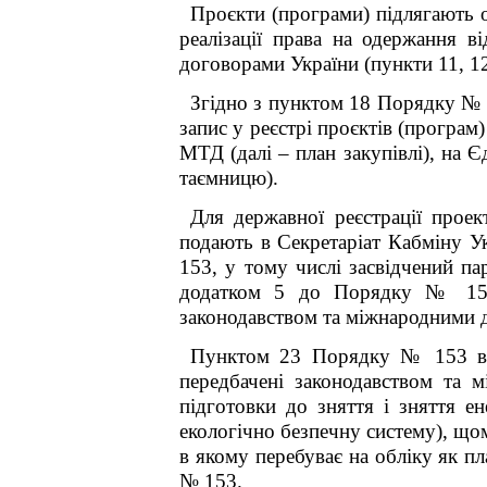
Проєкти (програми) підлягають об
реалізації права на одержання ві
договорами України (пункти 11, 1
Згідно з пунктом 18 Порядку № 
запис у реєстрі проєктів (програм
МТД (далі – план закупівлі), на 
таємницю).
Для державної реєстрації прое
подають в Секретаріат Кабміну У
153, у тому числі засвідчений па
додатком 5 до Порядку № 153 (
законодавством та міжнародними д
Пунктом 23 Порядку № 153 визн
передбачені законодавством та 
підготовки до зняття і зняття е
екологічно безпечну систему), що
в якому перебуває на обліку як п
№ 153.