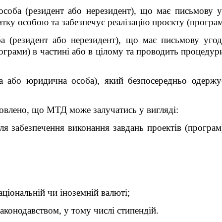
особа (резидент або нерезидент), що має письмову 
ку особою та забезпечує реалізацію проєкту (програми)
ба (резидент або нерезидент), що має письмову уго
рограми) в частині або в цілому та проводить процедур
на або юридична особа), який безпосередньо одерж
влено, що МТД може залучатись у вигляді:
ля забезпечення виконання завдань проектів (програм)
аціональній чи іноземній валюті;
аконодавством, у тому числі стипендій.