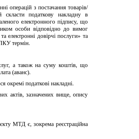
нні операцій з постачання товарів/
й скласти податкову накладну в
аленого електронного підпису, що
тником особи відповідно до вимог
а електронні довірчі послуги» та
 ПКУ термін.
слуг, а також на суму коштів, що
ата (аванс).
ся окремі податкові накладні.
их актів, зазначених вище, опису
оєкту МТД є, зокрема реєстраційна