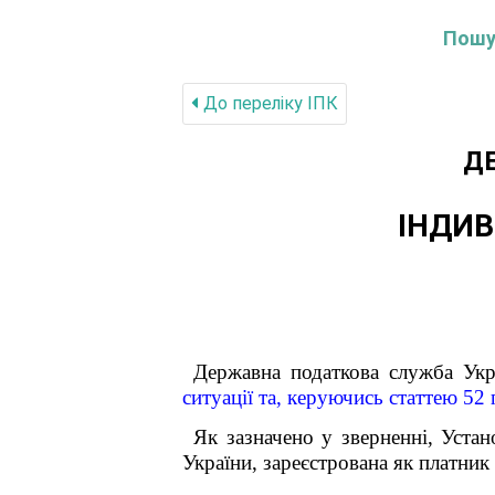
Пошук
До переліку IПК
Д
ІНДИВ
Державна податкова служба Укр
ситуації та, керуючись статтею 52 
Як зазначено у зверненні,
Устан
України, зареєстрована як платни