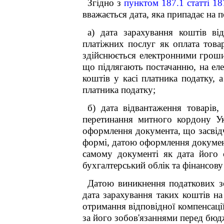
Згідно з
пунктом 187.1 статті 
вважається дата, яка припадає на п
а) дата зарахування коштів ві
платіжних послуг як оплата товар
здійснюється електронними грошим
що підлягають постачанню, на еле
коштів у касі платника податку, а
платника податку;
б) дата відвантаження товарів,
перетинання митного кордону Ук
оформлення документа, що засвідч
формі, датою оформлення документ
самому документі як дата його
бухгалтерський облік та фінансову 
Датою
виникнення податкових з
дата зарахування таких коштів на
отримання відповідної компенсаці
за його зобов'язаннями перед бюд