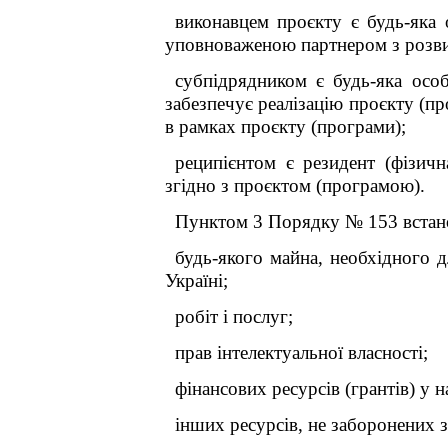
виконавцем проєкту є будь-яка 
уповноваженою партнером з розвит
субпідрядником є будь-яка осо
забезпечує реалізацію проєкту (п
в рамках проєкту (програми);
реципієнтом є резидент (фізич
згідно з проєктом (програмою).
Пунктом 3 Порядку № 153 встано
будь-якого майна, необхідного д
Україні;
робіт і послуг;
прав інтелектуальної власності;
фінансових ресурсів (грантів) у н
інших ресурсів, не заборонених з