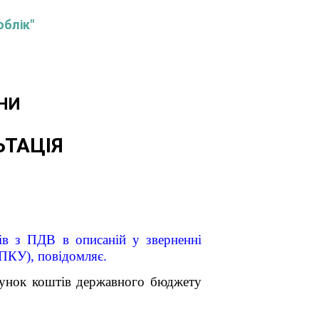
облік"
НИ
ЬТАЦІЯ
ів з ПДВ в описаній у зверненні
– ПКУ), повідомляє.
хунок коштів державного бюджету