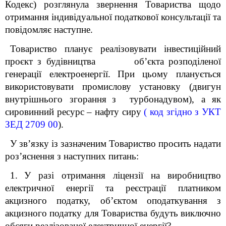
Кодекс) розглянула звернення Товариства щодо
отримання індивідуальної податкової консультації та
повідомляє наступне.
Товариство планує реалізовувати інвестиційний
проєкт з будівництва
об
’
єкта розподіленої
генерації електроенергії.
При цьому планується
використовувати промислову установку (двигун
внутрішнього згорання
з турбонадувом), а як
сировинний ресурс – нафту сиру
( код згідно з УКТ
ЗЕД
2709 00
).
У зв’язку із зазначеним Товариство просить надати
роз’яснення з наступних питань:
1.
У разі отримання ліцензії на виробництво
електричної енергії та реєстрації платником
акцизного податку, об’єктом оподаткування з
акцизного податку для Товариства будуть виключно
обсяги реалізованої електричної енергії?