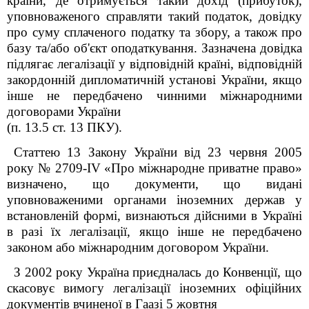
країни, де отримується такий дохід (прибуток),
уповноваженого справляти такий податок, довідку
про суму сплаченого податку та збору, а також про
базу та/або об'єкт оподаткування. Зазначена довідка
підлягає легалізації у відповідній країні, відповідній
закордонній дипломатичній установі України, якщо
інше не передбачено чинними міжнародними
договорами України
(п. 13.5 ст. 13 ПКУ).
Статтею 13 Закону України від 23 червня 2005
року № 2709-ІV «Про міжнародне приватне право»
визначено, що документи, що видані
уповноваженими органами іноземних держав у
встановленій формі, визнаються дійсними в Україні
в разі їх легалізації, якщо інше не передбачено
законом або міжнародним договором України.
З 2002 року Україна приєдналась до Конвенції, що
скасовує вимогу легалізації іноземних офіційних
документів вчиненої в Гаазі 5 жовтня