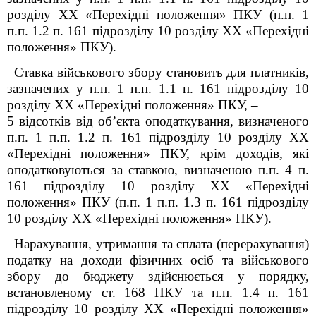
розділу XX «Перехідні положення» ПКУ (п.п. 1
п.п. 1.2 п. 16
1
підрозділу 10 розділу XX «Перехідні
положення» ПКУ
).
Ставка військового збору становить для платників,
зазначених у п.п. 1 п.п. 1.1 п. 16
1
підрозділу 10
розділу XX «Перехідні положення» ПКУ,
–
5 відсотків від об’єкта оподаткування, визначеного
п.п. 1 п.п. 1.2 п. 16
1
підрозділу 10 розділу XX
«Перехідні положення» ПКУ
,
крім доходів, які
оподатковуються за ставкою, визначеною
п.п.
4
п.
16
1
підрозділу 10 розділу XX «Перехідні
положення» ПКУ (п.п. 1 п.п. 1.3 п. 16
1
підрозділу
10 розділу XX «Перехідні положення» ПКУ
).
Нарахування, утримання та сплата (перерахування)
податку на доходи фізичних осіб та військового
збору до бюджету здійснюється у порядку,
встановленому ст. 168 ПКУ та п.п. 1.4 п. 16
1
підрозділу 10 розділу XX «Перехідні положення»