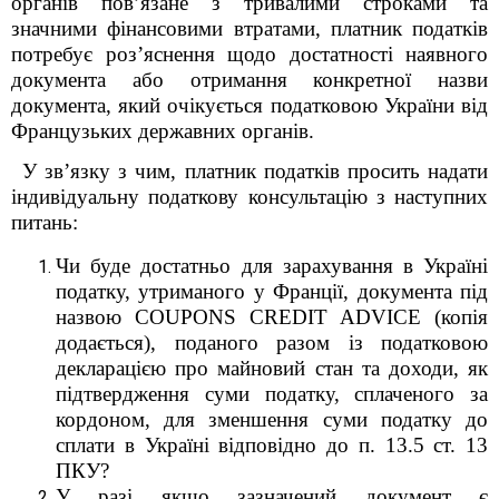
органів пов’язане з тривалими строками та
значними фінансовими втратами, платник податків
потребує роз’яснення щодо достатності наявного
документа або отримання конкретної назви
документа, який очікується податковою України від
Французьких державних органів.
У зв’язку з чим,
платник податків просить надати
індивідуальну податкову консультацію з наступних
питань:
Чи буде достатньо для зарахування в Україні
податку, утриманого у Франції, документа під
назвою COUPONS CREDIT ADVICE (копія
додається), поданого разом із податковою
декларацією про майновий стан та доходи, як
підтвердження суми податку, сплаченого за
кордоном, для зменшення суми податку до
сплати в Україні відповідно до п. 13.5 ст. 13
ПКУ?
У разі якщо зазначений документ є