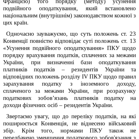
Францією) того порядку (методу) усунення
подвійного оподаткування, який встановлено
національним (внутрішнім) законодавством кожної з
цих країн.
Одночасно зауважуємо, що суть положень ст. 23
Конвенції повністю відповідає суті положень ст. 13
«Усунення подвійного оподаткування» ПКУ щодо
порядку врахування податків, сплачених за межами
України, при визначенні бази оподаткування
платників податків – резидентів України та
відповідних положень розділу І
V
ПКУ щодо правил
зарахування податку з іноземного доходу,
сплаченого за межами України, при розрахунку
податкових зобов’язань платників податку на
доходи фізичних осіб – резидентів України.
Звертаємо увагу, що до переліку податків, на які
поширюється Конвенція, не віднесено військовий
збір. Крім того, нормами ПКУ також не
передбачено зменшення податкового зобов'язання з