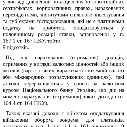
у вигляді дивідендів по акціях та/або інвестиційних
сертифікатах, корпоративних правах, нарахованих
нерезидентами, інститутами спільного інвестування
та суб’єктами господарювання, які не є платниками
податку на прибуток, оподатковуються у
половинному розмірі ставки, встановленої у п.
167.1 ст. 167
ПКУ
, тобто
9 відсотків.
Під час нарахування (отримання) доходів,
отриманих у вигляді валютних цінностей або інших
активів (вартість яких виражена в іноземній валюті
або міжнародних розрахункових одиницях), такі
доходи перераховуються у гривні за валютним
курсом Національного банку України, що діє на
момент нарахування (отримання) таких доходів (п.
164.4 ст. 164 ПКУ).
Також вказані доходи є об’єктом оподаткування
військовим збором, зокрема, для платників,
зазначених у п.п. 1 п.п. 1.1 п. 16
1
підрозділу 10