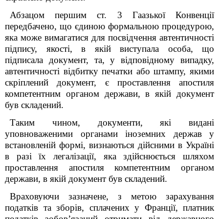
Абзацом першим ст. 3 Гаазької Конвенції
передбачено, що єдиною формальною процедурою,
яка може вимагатися для посвідчення автентичності
підпису, якості, в якій виступала особа, що
підписала документ, та, у відповідному випадку,
автентичності відбитку печатки або штампу, якими
скріплений документ, є проставлення апостиля
компетентним органом держави, в якій документ
був складений.
Таким чином, документи, які видані
уповноваженими органами іноземних держав у
встановленій формі, визнаються дійсними в Україні
в разі їх легалізації, яка здійснюється шляхом
проставлення апостиля компетентним органом
держави, в якій документ був складений.
Враховуючи зазначене, з метою зарахування
податків та зборів, сплачених у Франції, платник
податків зобов’язаний отримати від державного