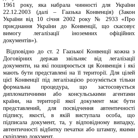
1961 року, яка набрала чинності для України
22.12.2003 (далі – Гаазька Конвенція) (Закон
України від 10 січня 2002 року № 2933 «Про
приєднання України до Конвенції, що скасовує
вимогу легалізації іноземних офіційних
документів»).
Відповідно до ст. 2 Гаазької Конвенції кожна з
Договірних держав звільняє від легалізації
документи, на які поширюється ця Конвенція і які
мають бути представлені на її території. Для цілей
цієї Конвенції під легалізацією розуміється тільки
формальна процедура, що застосовується
дипломатичними або консульськими агентами
країни, на території якої документ має бути
представлений, для посвідчення автентичності
підпису, якості, в якій виступала особа, що
підписала документ, та, у відповідному випадку,
автентичності відбитку печатки або штампу, якими
скріплено документ.