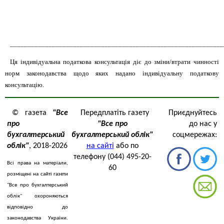
_____________________________________________________________
Ця індивідуальна податкова консультація діє до зміни/втрати чинності
норм законодавства щодо яких надано індивідуальну податкову
консультацію.
© газета
"Все
Передплатіть газету
Приєднуйтесь
про
"Все про
до нас у
бухгалтерський
бухгалтерський облік"
соцмережах:
облік"
, 2018-2026
на сайті
або по
телефону (044) 495-20-
Всі права на матеріали,
60
розміщені на сайті газети
"Все про бухгалтерський
облік" охороняються
відповідно до
законодавства України.