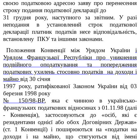
своєю податковою адресою заяву про перенесення
строку подання податкової декларації до
31 грудня року, наступного за звітним. У разі
неподання в установлений строк податкової
декларації платник податків несе відповідальність,
встановлену ПКУ та іншими законами.
Положення Конвенції між Урядом України
і
Урядом Французької Республіки про уникнення
подвійного оподаткування та попередження
податкових ухилень стосовно податків
на доходи і
майно
від 30 січня
1997 року, ратифікованої Законом України від 03
березня 1998 року
№ 150/98-ВР
,
яка є чинною в українсько-
французьких податкових відносинах з 01.11.98 (далі
- Конвенція), застосовуються до «осіб, які є
резидентами однієї або обох Договірних Держав»
(ст. 1 Конвенції) і поширюються на «податки на
доходи і на майно, що стягуються від імені