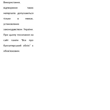
Використання,
відтворення таких
матеріалів допускаються
тільки в межах,
установлених
законодавством України.
При цьому посилання на
сайт газети "Все про
бухгалтерський облік" є
обов'язковим.