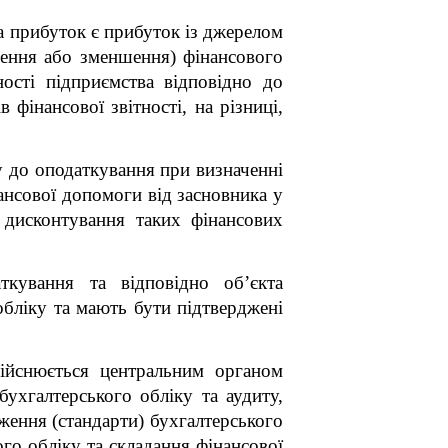
на прибуток є прибуток із джерелом
шення або зменшення) фінансового
ності підприємства відповідно до
фінансової звітності, на різниці,
 до оподаткування при визначенні
ансової допомоги від засновника у
 дисконтування таких фінансових
ткування та відповідно об’єкта
обліку
та мають бути підтверджені
здійснюється центральним органом
ухгалтерського обліку та аудиту,
ження (стандарти) бухгалтерського
го обліку та складання фінансової