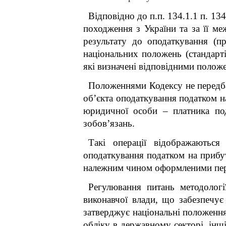
Відповідно до п.п. 134.1.1 п. 13
походження з України та за її м
результату до оподаткування (пр
національних положень (стандарті
які визначені відповідними полож
Положеннями Кодексу не передба
об’єкта оподаткування податком н
юридичної особи – платника под
зобов’язань.
Такі операції відображаються
оподаткування податком на прибут
належним чином оформленими пе
Регулювання питань методологі
виконавчої влади, що забезпечує
затверджує національні положення
обліку в державному секторі, інш