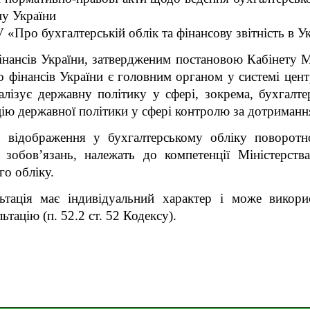
ону України
V
«Про бухгалтерській облік та фінансову звітність в Ук
нансів України, затвердженим постановою Кабінету Мі
о фінансів України є головним органом у системі цент
лізує державну політику у сфері, зокрема, бухгалтер
цію державної політики у сфері контролю за дотриман
 відображення у бухгалтерському обліку поворотно
 зобов’язань, належать до компетенції Міністерства
го обліку.
льтація має індивідуальний характер і може викор
ьтацію (п. 52.2 ст. 52 Кодексу)
.