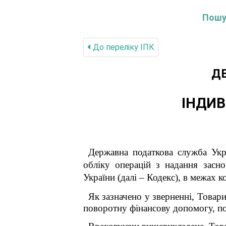
Пошук
До переліку IПК
Д
ІНДИВ
Державна податкова служба Укра
обліку операцій з надання засн
України (далі – Кодекс), в межах к
Як зазначено у зверненні,
Товарис
поворотну фінансову допомогу, по