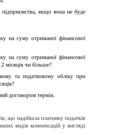
ь:
 підприємства, якщо вона не буде
оку на суму отриманої фінансової
оку на суму отриманої фінансової
2 місяців чи більше
?
ькому та податковому обліку при
сяців
?
ений договором термін.
ів, що надійшла платнику податків
інших видів компенсацій у вигляді