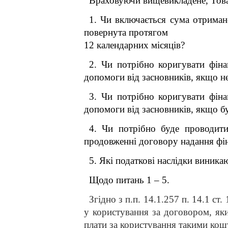
Враховуючи вищевикладене, Това
1. Чи
включається сума отриман
повернута протягом
12 календарних місяців
?
2. Чи
потрібно коригувати фіна
допомоги від засновників, якщо не
3. Чи
потрібно коригувати фіна
допомоги від засновників, якщо б
4.
Чи потрібно буде проводити
продовженні договору надання фін
5.
Які податкові наслідки виника
Щодо питань 1 – 5.
Згідно з п.п. 14.1.257 п. 14.1 ст.
у користування за договором, яки
плати за користування такими кош