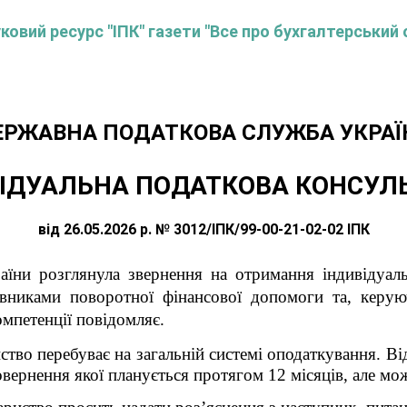
овий ресурс "ІПК" газети "Все про бухгалтерський 
ЕРЖАВНА ПОДАТКОВА СЛУЖБА УКРАЇ
ІДУАЛЬНА ПОДАТКОВА КОНСУЛ
від 26.05.2026 р. № 3012/ІПК/99-00-21-02-02 ІПК
їни розглянула звернення на отримання індивідуаль
овниками поворотної фінансової допомоги та, керую
омпетенції повідомляє.
тво перебуває на загальній системі оподаткування. Ві
вернення якої планується протягом 12 місяців, але м