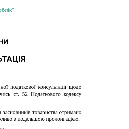
облік"
НИ
ЬТАЦІЯ
ної податкової консультації
щодо
чись ст. 52 Податкового кодексу
д засновників товариства отримано
ожливо з подальшою пролонгацією.