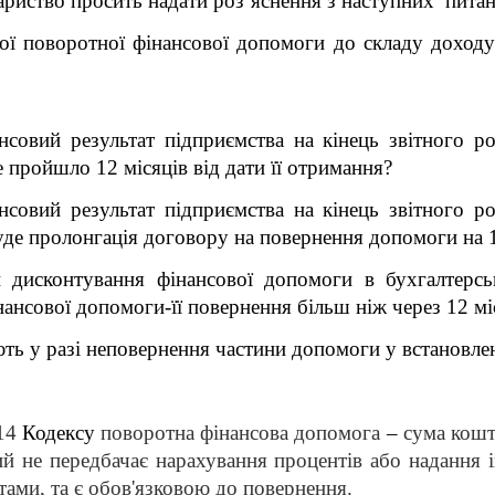
риство просить надати роз
’яснення
з наступних питан
ої поворотної фінансової допомоги до складу доходу
нсовий результат підприємства на кінець звітного р
 пройшло 12 місяців від дати її отримання
?
нсовий результат підприємства на кінець звітного р
уде пролонгація договору на повернення допомоги на 1
 дисконтування фінансової допомоги в бухгалтерс
ансової допомоги-її повернення більш ніж через 12 мі
ють у разі неповернення частини допомоги у встановл
 14
Кодексу
поворотна фінансова допомога
–
сума кошт
й не передбачає нарахування процентів або надання 
тами, та є обов'язковою до повернення.