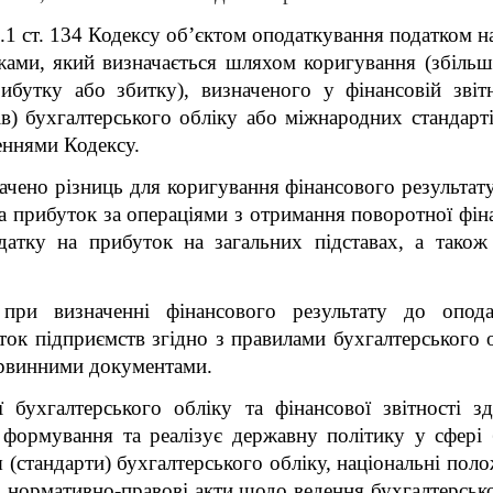
4.1 ст. 134 Кодексу об’єктом оподаткування податком 
ежами, який визначається шляхом коригування (збіль
ибутку або збитку), визначеного у фінансовій звіт
в) бухгалтерського обліку або міжнародних стандартів 
еннями Кодексу.
чено різниць для коригування фінансового результату
а прибуток за операціями з отримання поворотної фін
атку на прибуток на загальних підставах, а також
 при визначенні фінансового результату до опода
ок підприємств згідно з правилами бухгалтерського 
рвинними документами.
ї бухгалтерського обліку та фінансової звітності 
 формування та реалізує державну політику у сфері б
 (стандарти) бухгалтерського обліку, національні поло
і нормативно-правові акти щодо ведення бухгалтерсько