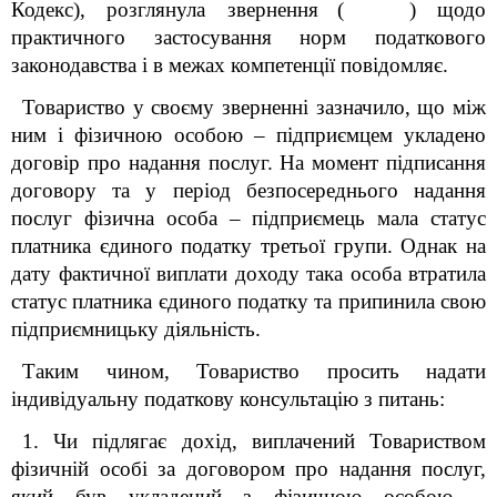
Кодекс), розглянула звернення
( ) щодо
практичного застосування норм податкового
законодавства і в межах компетенції повідомляє.
Товариство у своєму зверненні зазначило, що між
ним і фізичною особою – підприємцем укладено
договір про надання послуг. На момент підписання
договору та у період безпосереднього надання
послуг фізична особа – підприємець мала статус
платника єдиного податку третьої групи. Однак на
дату фактичної виплати доходу така особа втратила
статус платника єдиного податку та припинила свою
підприємницьку діяльність.
Таким чином, Товариство просить надати
індивідуальну податкову консультацію з питань:
1. Чи підлягає дохід, виплачений Товариством
фізичній особі за договором про надання послуг,
який був укладений з фізичною особою –