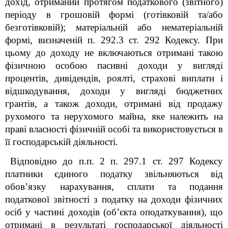
дохід, отриманий протягом податкового (звітного)
періоду в грошовій формі (готівковій та/або
безготівковій); матеріальній або нематеріальній
формі, визначеній п. 292.3 ст. 292 Кодексу. При
цьому до доходу не включаються отримані такою
фізичною особою пасивні доходи у вигляді
процентів, дивідендів, роялті, страхові виплати і
відшкодування, доходи у вигляді бюджетних
грантів, а також доходи, отримані від продажу
рухомого та нерухомого майна, яке належить на
праві власності фізичній особі та використовується в
її господарській діяльності.
Відповідно до п.п. 2 п. 297.1 ст. 297 Кодексу
платники єдиного податку звільняються від
обов’язку нарахування, сплати та подання
податкової звітності з податку на доходи фізичних
осіб у частині доходів (об’єкта оподаткування), що
отримані в результаті господарської діяльності