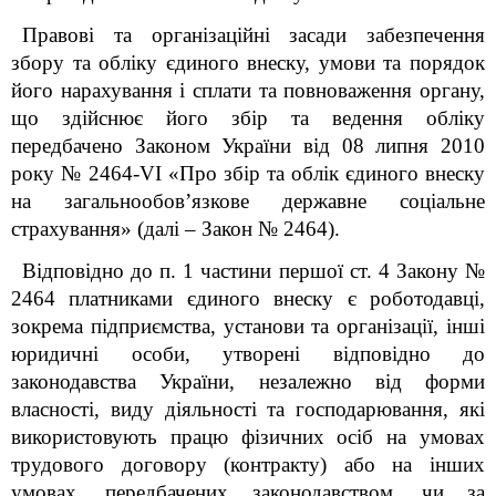
Правові та організаційні засади забезпечення
збору та обліку єдиного внеску, умови та порядок
його нарахування і сплати та повноваження органу,
що здійснює його збір та ведення обліку
передбачено Законом України від 08 липня 2010
року № 2464-VI «Про збір та облік єдиного внеску
на загальнообов
’
язкове державне соціальне
страхування» (далі – Закон № 2464).
Відповідно до п. 1 частини першої ст. 4 Закону №
2464 платниками єдиного внеску є роботодавці,
зокрема підприємства, установи та організації, інші
юридичні особи, утворені відповідно до
законодавства України, незалежно від форми
власності, виду діяльності та господарювання, які
використовують працю фізичних осіб на умовах
трудового договору (контракту) або на інших
умовах, передбачених законодавством, чи за