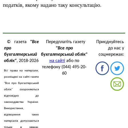
податків, якому надано таку консультацію.
© газета
"Все
Передплатіть газету
Приєднуйтесь
про
"Все про
до нас у
бухгалтерський
бухгалтерський облік"
соцмережах:
облік"
, 2018-2026
на сайті
або по
телефону (044) 495-20-
Всі права на матеріали,
60
розміщені на сайті газети
"Все про бухгалтерський
облік" охороняються
відповідно до
законодавства України.
Використання,
відтворення таких
матеріалів допускаються
тільки в межах,