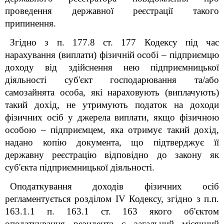
проведення державної реєстрації такого
припинення.
Згідно з п. 177.8 ст. 177 Кодексу під час
нарахування (виплати) фізичній особі – підприємцю
доходу від здійснення нею підприємницької
діяльності суб'єкт господарювання та/або
самозайнята особа, які нараховують (виплачують)
такий дохід, не утримують податок на доходи
фізичних осіб у джерела виплати, якщо фізичною
особою – підприємцем, яка отримує такий дохід,
надано копію документа, що підтверджує її
державну реєстрацію відповідно до закону як
суб'єкта підприємницької діяльності.
Оподаткування доходів фізичних осіб
регламентується розділом IV Кодексу, згідно з п.п.
163.1.1 п. 163.1 ст. 163 якого об'єктом
оподаткування резидента є загальний місячний