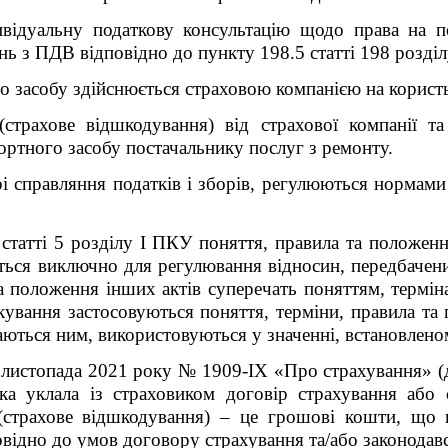
ивідуальну податкову консультацію щодо права на п
нь з ПДВ відповідно до пункту 198.5 статті 198 розді
го засобу здійснюється страховою компанією на корист
страхове відшкодування) від страхової компанії та
ортного засобу постачальнику послуг з ремонту.
 справляння податків і зборів, регулюються нормами 
 статті 5 розділу I ПКУ поняття, правила та положен
ться виключно для регулювання відносин, передбачени
та положення інших актів суперечать поняттям, термі
кування застосовуються поняття, терміни, правила та
аються ним, використовуються у значенні, встановлен
8 листопада 2021 року № 1909-ІХ «Про страхування» (
ка уклала із страховиком договір страхування або 
а (страхове відшкодування) – це грошові кошти, що 
овідно до умов договору страхування та/або законодавс