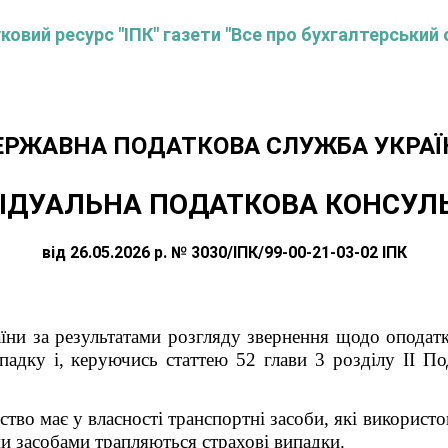
овий ресурс "ІПК" газети "Все про бухгалтерський 
ЕРЖАВНА ПОДАТКОВА СЛУЖБА УКРАЇ
ІДУАЛЬНА ПОДАТКОВА КОНСУЛ
від 26.05.2026 р. № 3030/ІПК/99-00-21-03-02 ІПК
їни за результатами розгляду звернення щодо оподат
падку і, керуючись статтею 52 глави 3 розділу ІІ По
ство має у власності транспортні засоби, які викорис
ми засобами трапляються страхові випадки.