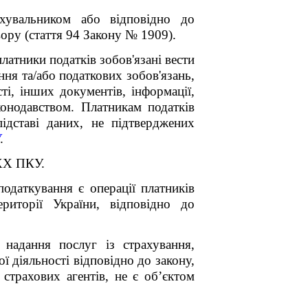
ахувальником або відповідно до
вору (стаття 94 Закону № 1909).
латники податків зобов'язані вести
ння та/або податкових зобов'язань,
сті, інших документів, інформації,
конодавством. Платникам податків
ідставі даних, не підтверджених
.
 XX ПКУ.
одаткування є операції платників
риторії України, відповідно до
надання послуг із страхування,
ї діяльності відповідно до закону,
 страхових агентів, не є об’єктом