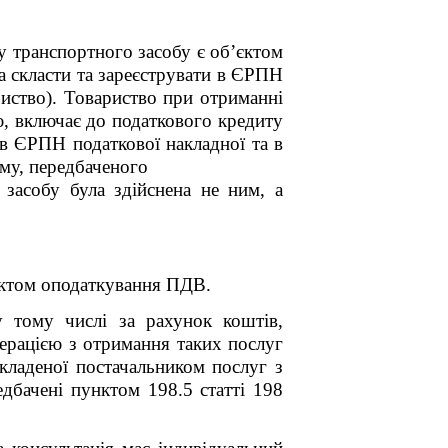
у транспортного засобу є об’єктом
а скласти та зареєструвати в ЄРПН
риство). Товариство при отриманні
ю, включає до податкового кредиту
 в ЄРПН податкової накладної та в
зму, передбаченого
засобу була здійснена не ним, а
єктом оподаткування ПДВ.
 тому числі за рахунок коштів,
перацією з отримання таких послуг
ладеної постачальником послуг з
едбачені пунктом 198.5 статті 198