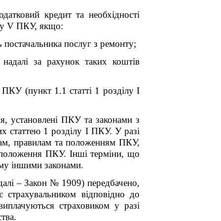
одатковий кредит та необхідності
лу V ПКУ, якщо:
ь постачальника послуг з ремонту;
 надалі за рахунок таких коштів
ПКУ (пункт 1.1 статті 1 розділу I
ня, установлені ПКУ та законами з
х статтею 1 розділу I ПКУ. У разі
нам, правилам та положенням ПКУ,
 положення ПКУ. Інші терміни, що
ому іншими законами.
далі – Закон № 1909) передбачено,
є страхувальником відповідно до
виплачуються страховиком у разі
тва.