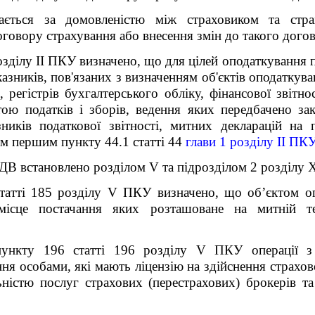
ається за домовленістю між страховиком та стр
оговору страхування або внесення змін до такого дого
озділу ІІ ПКУ визначено, що для цілей оподаткування п
казників, пов'язаних з визначенням об'єктів оподаткува
 регістрів бухгалтерського обліку, фінансової звітно
тою податків і зборів, ведення яких передбачено за
ників податкової звітності, митних декларацій на п
м першим пункту 44.1 статті 44
глави 1 розділу ІІ ПКУ
ДВ встановлено розділом V та підрозділом 2 розділу
татті 185 розділу V ПКУ визначено, що об’єктом оп
місце постачання яких розташоване на митній те
пункту 196 статті 196 розділу V ПКУ операції з 
ня особами, які мають ліцензію на здійснення страхово
ністю послуг страхових (перестрахових) брокерів та