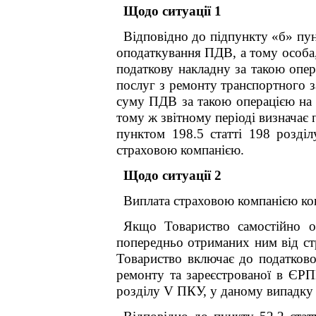
Щодо ситуації 1
Відповідно до підпункту «б» пун
оподаткування ПДВ, а тому особа,
податкову накладну за такою опер
послуг з ремонту транспортного з
суму ПДВ за такою операцією на п
тому ж звітному періоді визначає
пунктом 198.5 статті 198 розді
страховою компанією.
Щодо ситуації 2
Виплата страховою компанією ко
Якщо Товариство самостійно о
попередньо отриманих ним від стр
Товариство включає до податков
ремонту та зареєстрованої в ЄРПН
розділу V ПКУ, у даному випадку 