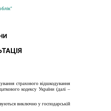
облік"
НИ
ЬТАЦІЯ
кування страхового відшкодування
даткового кодексу України (далі –
товуються виключно у господарській