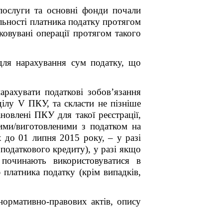
/послуги та основні фонди почали
льності платника податку протягом
ковувані операції протягом такого
 для нарахування сум податку, що
рахувати податкові зобов’язання
ділу V ПКУ, та скласти не пізніше
новлені ПКУ для такої реєстрації,
ими/виготовленими з податком на
х до 01 липня 2015 року, – у разі
податкового кредиту), у разі якщо
 починають використовуватися в
платника податку (крім випадків,
нормативно-правових актів, опису