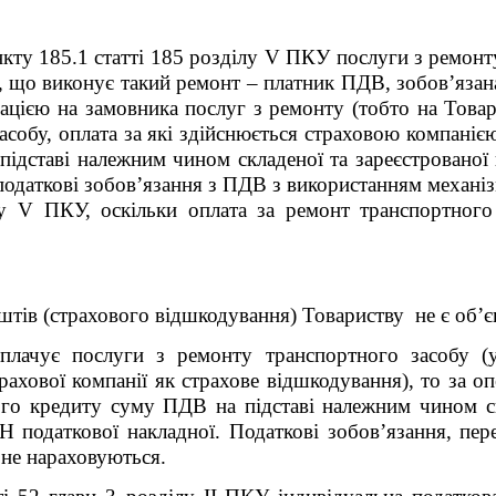
кту 185.1 статті 185 розділу V ПКУ послуги з ремонт
 що виконує такий ремонт – платник ПДВ, зобов’язан
ацією на замовника послуг з ремонту (тобто на Това
асобу, оплата за які здійснюється страховою компаніє
ідставі належним чином складеної та зареєстрованої
 податкові зобов’язання з ПДВ з використанням механі
лу V ПКУ, оскільки оплата за ремонт транспортного 
штів (страхового відшкодування) Товариству не є об’
плачує послуги з ремонту транспортного засобу (у
ахової компанії як страхове відшкодування), то за о
ого кредиту суму ПДВ на підставі належним чином ск
 податкової накладної. Податкові зобов’язання, пер
не нараховуються.