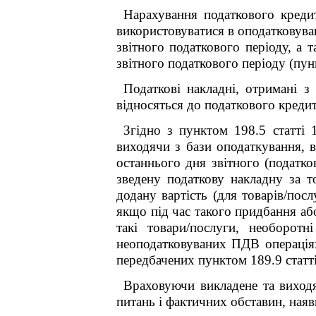
Нарахування податкового кредит
використовуватися в оподатковува
звітного податкового періоду, а 
звітного податкового періоду (пун
Податкові накладні, отримані 
відносяться до податкового кредит
Згідно з пунктом 198.5 статті
виходячи з бази оподаткування, в
останнього дня звітного (податко
зведену податкову накладну за 
додану вартість (для товарів/пос
якщо під час такого придбання аб
такі товари/послуги, необорот
неоподатковуваних ПДВ операціях
передбачених пунктом 189.9 статт
Враховуючи викладене та виход
питань і фактичних обставин, ная