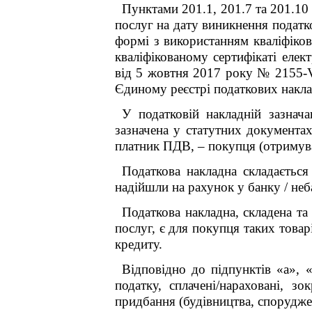
Пунктами 201.1, 201.7 та 201.10 
послуг на дату виникнення податк
формі з використанням кваліфіков
кваліфікованому сертифікаті еле
від 5 жовтня 2017 року № 2155-VI
Єдиному реєстрі податкових накл
У податковій накладній зазнач
зазначена у статутних документах
платник ПДВ, – покупця (отримува
Податкова накладна складається
надійшли на рахунок у банку / неб
Податкова накладна, складена та
послуг, є для покупця таких това
кредиту.
Відповідно до підпунктів «а», 
податку, сплачені/нараховані, з
придбання (будівництва, спорудже