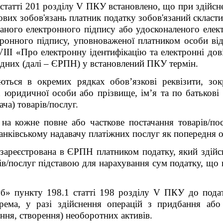
статті 201 розділу V ПКУ встановлено, що при здійсне
ових зобов'язань платник податку зобов'язаний скласти
аного електронного підпису або удосконаленого елек
ктронного підпису, уповноваженої платником особи ві
II «Про електронну ідентифікацію та електронні довір
адних (далі – ЄРПН) у встановлений ПКУ термін.
аються в окремих рядках обов’язкові реквізити, зо
 юридичної особи або прізвище, ім’я та по батькові 
ча) товарів/послуг.
 на кожне повне або часткове постачання товарів/по
анківському надавачу платіжних послуг як попередня оп
 зареєстрована в ЄРПН платником податку, який здійсн
рів/послуг підставою для нарахування сум податку, що 
«б» пункту 198.1 статті 198 розділу V ПКУ до пода
окрема, у разі здійснення операцій з придбання або
ння, створення) необоротних активів.