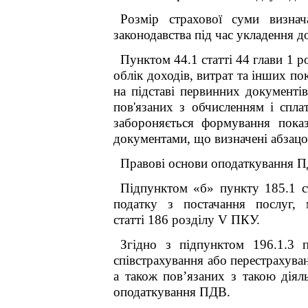
Розмір страхової суми визнач
законодавства під час укладення д
Пунктом 44.1 статті 44 глави 1 р
облік доходів, витрат та інших по
на підставі первинних документів,
пов'язаних з обчисленням і спла
забороняється формування показ
документами, що визначені абзацо
Правові основи оподаткування П
Підпунктом «б» пункту 185.1 с
податку з постачання послуг, 
статті 186 розділу V ПКУ.
Згідно з підпунктом 196.1.3 
співстрахування або перестрахуван
а також пов’язаних з такою діяль
оподаткування ПДВ.