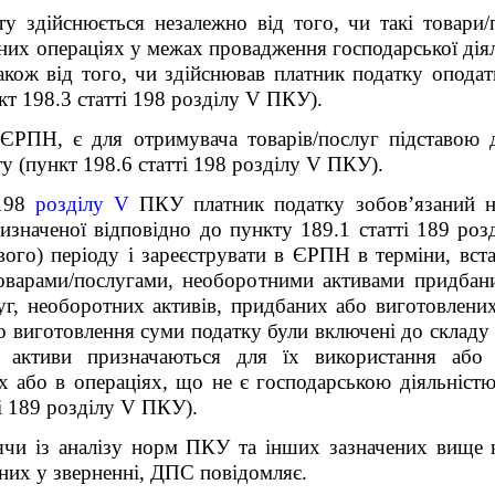
у здійснюється незалежно від того, чи такі товари
них операціях у межах провадження господарської дія
також від того, чи здійснював платник податку оподат
кт 198.3 статті 198 розділу V ПКУ).
з ЄРПН, є для отримувача товарів/послуг підставою
у (пункт 198.6 статті 198 розділу V ПКУ).
 198
розділу V
ПКУ платник податку зобов’язаний на
изначеної відповідно до пункту 189.1 статті 189 роз
вого) періоду і зареєструвати в ЄРПН в терміни, вста
товарами/послугами, необоротними активами придбан
луг, необоротних активів, придбаних або виготовлени
о виготовлення суми податку були включені до складу 
ні активи призначаються для їх використання або
 або в операціях, що не є господарською діяльністю 
і 189 розділу V ПКУ).
ячи із аналізу норм ПКУ та інших зазначених вище 
вних у зверненні, ДПС повідомляє.