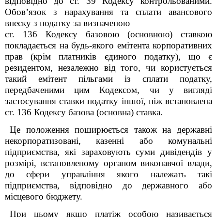
відповідно до ст. 39 Кодексу контрольованими.
Обов’язок з нарахування та сплати авансового
внеску з податку за визначеною
ст. 136 Кодексу базовою (основною) ставкою
покладається на будь-якого емітента корпоративних
прав (крім платників єдиного податку), що є
резидентом, незалежно від того, чи користується
такий емітент пільгами із сплати податку,
передбаченими цим Кодексом, чи у вигляді
застосування ставки податку іншої, ніж встановлена
ст. 136 Кодексу базова (основна) ставка.
Це положення поширюється також на державні
некорпоратизовані, казенні або комунальні
підприємства, які зараховують суми дивідендів у
розмірі, встановленому органом виконавчої влади,
до сфери управління якого належать такі
підприємства, відповідно до державного або
місцевого бюджету.
При цьому якщо платіж особою називається