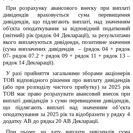
При розрахунку авансового внеску при виплаті
дивідендів враховується с
ума перевищення
дивідендів, що підлягають виплаті, над значенням
об'єкта оподаткування за відповідний податковий
(звітний) рік
(рядок 04 Декларації)
, за результатами
якого виплачуються дивіденди, позитивне значення
(сума виплачених дивідендів – (рядок 04 + рядок
07- рядок 07.2 + рядок 09 + рядок 11 + рядок 13 –
рядок 14
Декларації
)
.
У разі прийняття загальними зборами акціонерів
ТОВ відповідного рішення про виплату дивідендів
(або при розподілу чистого прибутку) за 2025 рік
ТОВ має право розрахувати авансовий внесок при
виплаті дивідендів з суми перевищення дивідендів,
що підлягають виплаті над значенням об’єкта
оподаткування за 2025 рік та відобразити у рядку 4
додатку АВ до рядка 20 АВ Декларації.
При цьому, на дату виплати дивідендів сума