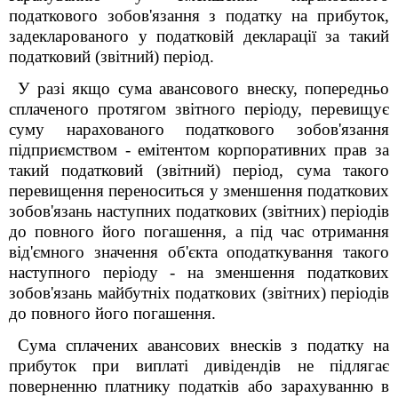
податкового зобов'язання з податку на прибуток,
задекларованого у податковій декларації за такий
податковий (звітний) період.
У разі якщо сума авансового внеску, попередньо
сплаченого протягом звітного періоду, перевищує
суму нарахованого податкового зобов'язання
підприємством - емітентом корпоративних прав за
такий податковий (звітний) період, сума такого
перевищення переноситься у зменшення податкових
зобов'язань наступних податкових (звітних) періодів
до повного його погашення, а під час отримання
від'ємного значення об'єкта оподаткування такого
наступного періоду - на зменшення податкових
зобов'язань майбутніх податкових (звітних) періодів
до повного його погашення.
Сума сплачених авансових внесків з податку на
прибуток при виплаті дивідендів не підлягає
поверненню платнику податків або зарахуванню в