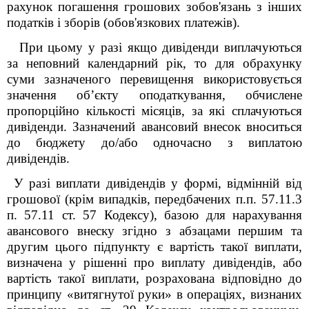
рахунок погашення грошових зобов'язань з інших
податків і зборів (обов'язкових платежів).
При цьому у разі якщо дивіденди виплачуються
за неповний календарний рік, то для обрахунку
суми зазначеного перевищення використовується
значення об’єкту оподаткування, обчислене
пропорційно кількості місяців, за які сплачуються
дивіденди. Зазначений авансовий внесок вноситься
до бюджету до/або одночасно з виплатою
дивідендів.
У разі виплати дивідендів у формі, відмінній від
грошової (крім випадків, передбачених п.п. 57.1
1
.3
п. 57.1
1
ст. 57 Кодексу), базою для нарахування
авансового внеску згідно з абзацами першим та
другим цього підпункту є вартість такої виплати,
визначена у рішенні про виплату дивідендів, або
вартість такої виплати, розрахована відповідно до
принципу «витягнутої руки» в операціях, визнаних