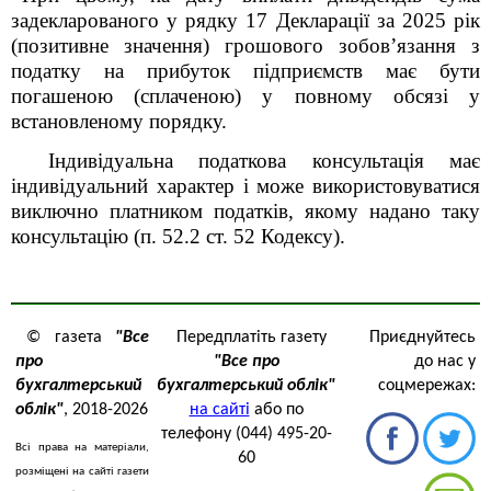
задекларованого у рядку 17 Декларації за 2025 рік
(позитивне значення) грошового зобов’язання з
податку на прибуток підприємств має бути
погашеною (сплаченою) у повному обсязі у
встановленому порядку.
Індивідуальна податкова консультація має
індивідуальний характер і може використовуватися
виключно платником податків, якому надано таку
консультацію (п. 52.2 ст. 52 Кодексу).
© газета
"Все
Передплатіть газету
Приєднуйтесь
про
"Все про
до нас у
бухгалтерський
бухгалтерський облік"
соцмережах:
облік"
, 2018-2026
на сайті
або по
телефону (044) 495-20-
Всі права на матеріали,
60
розміщені на сайті газети