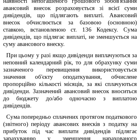
наявності непогашеного грошового зобов'язання
авансовий внесок розраховується зі всієї суми
дивідендів, що підлягають виплаті. Авансовий
внесок обчислюється за базовою (основною)
ставкою, встановленою ст. 136 Кодексу. Сума
дивідендів, що підлягає виплаті, не зменшується на
суму авансового внеску.
При цьому у разі якщо дивіденди виплачуються за
неповний календарний рік, то для обрахунку суми
зазначеного перевищення використовується
значення об'єкту оподаткування, обчислене
пропорційно кількості місяців, за які сплачуються
дивіденди. Зазначений авансовий внесок вноситься
до бюджету до/або одночасно з виплатою
дивідендів.
Сума попередньо сплачених протягом податкового
(звітного) періоду авансових внесків з податку на
прибуток під час виплати дивідендів підлягає
зарахуванню у зменшення нарахованого