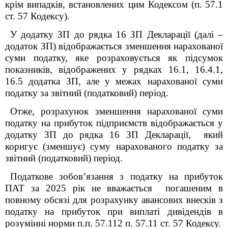
крім випадків, встановлених цим Кодексом (п.
57.1
ст. 57 Кодексу).
У додатку ЗП до рядка 16 ЗП Декларації (далі –
додаток ЗП) відображається зменшення нарахованої
суми податку, яке розраховується як підсумок
показників, відображених у рядках 16.1, 16.4.1,
16.5 додатка ЗП, але у межах нарахованої суми
податку за звітний (податковий) період.
Отже, розрахунок зменшення нарахованої суми
податку на прибуток підприємств відображається у
додатку ЗП до рядка 16 ЗП Декларації, який
коригує (зменшує) суму нарахованого податку за
звітний (податковий) період.
Податкове зобов’язання з податку на прибуток
ПАТ за 2025 рік не вважається погашеним в
повному обсязі для розрахунку авансових внесків з
податку на прибуток при виплаті дивідендів в
розумінні норми п.п. 57.1
1
2 п. 57.1
1
ст. 57 Кодексу.