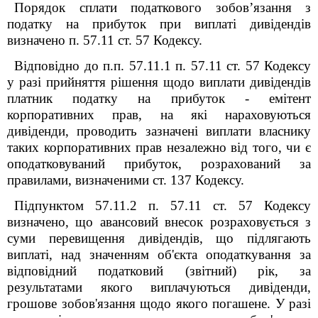
Порядок сплати податкового зобов’язання з
податку на прибуток при виплаті дивідендів
визначено п. 57.1
1
ст. 57 Кодексу.
Відповідно до п.п. 57.1
1
.1 п. 57.1
1
ст. 57 Кодексу
у разі прийняття рішення щодо виплати дивідендів
платник податку на прибуток - емітент
корпоративних прав, на які нараховуються
дивіденди, проводить зазначені виплати власнику
таких корпоративних прав незалежно від того, чи є
оподатковуваний прибуток, розрахований за
правилами, визначеними ст. 137 Кодексу.
Підпунктом 57.1
1
.2 п. 57.1
1
ст. 57 Кодексу
визначено, що авансовий внесок розраховується з
суми перевищення дивідендів, що підлягають
виплаті, над значенням об'єкта оподаткування за
відповідний податковий (звітний) рік, за
результатами якого виплачуються дивіденди,
грошове зобов'язання щодо якого погашене. У разі