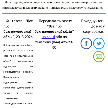
Дана індивідуальна податкова консультація діє до зміни/втрати чинності
законодавства, щодо яких надано індивідуальну податкову консультацію.
© газета
"Все
Передплатіть газету
Приєднуйтесь
про
"Все про
до нас у
бухгалтерський
бухгалтерський облік"
соцмережах:
облік"
, 2018-2026
на сайті
або по
телефону (044) 495-20-
Всі права на матеріали,
60
розміщені на сайті газети
"Все про бухгалтерський
облік" охороняються
відповідно до
законодавства України.
Використання,
відтворення таких
матеріалів допускаються
тільки в межах,
установлених
законодавством України.