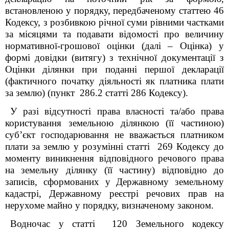
встановленою у порядку, передбаченому статтею 46
Кодексу, з розбивкою річної суми рівними частками
за місяцями та подавати відомості про величину
нормативної-грошової оцінки (далі – Оцінка) у
формі довідки (витягу) з технічної документації з
Оцінки ділянки при поданні першої декларації
(фактичного початку діяльності як платника плати
за землю) (пункт 286.2 статті 286 Кодексу).
У разі відсутності права власності та/або права
користування земельною ділянкою (її частиною)
суб’єкт господарювання не вважається платником
плати за землю у розумінні статті 269 Кодексу до
моменту виникнення відповідного речового права
на земельну ділянку (її частину) відповідно до
записів, сформованих у Державному земельному
кадастрі, Державному реєстрі речових прав на
нерухоме майно у порядку, визначеному законом.
Водночас у статті 120 Земельного кодексу