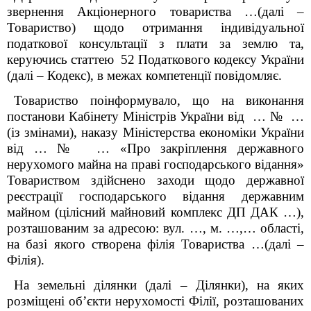
звернення Акціонерного товариства …(далі –
Товариство) щодо отримання індивідуальної
податкової консультації з плати за землю та,
керуючись статтею 52 Податкового кодексу України
(далі – Кодекс), в межах компетенції повідомляє.
Товариство поінформувало, що на виконання
постанови Кабінету Міністрів України від … № …
(із змінами), наказу Міністерства економіки України
від … № … «Про закріплення державного
нерухомого майна на праві господарського відання»
Товариством здійснено заходи щодо державної
реєстрації господарського відання державним
майном (цілісний майновий комплекс ДП ДАК …),
розташованим за адресою: вул. …, м. …,… області,
на базі якого створена філія Товариства …(далі –
Філія).
На земельні ділянки (далі – Ділянки), на яких
розміщені об’єкти нерухомості Філії, розташованих